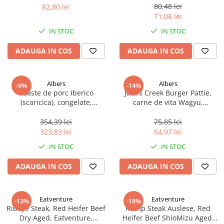
80,48 lei
82,80 lei
71,08 lei
IN STOC
IN STOC
ADAUGA IN COS
ADAUGA IN COS
Albers
Albers
-9%
-14%
Coaste de porc Iberico
Jack's Creek Burger Pattie,
(scaricica), congelate,
carne de vita Wagyu,
aproximativ 1.4 kg
congelata, 150 g
354,39 lei
75,85 lei
323,83 lei
64,97 lei
IN STOC
IN STOC
ADAUGA IN COS
ADAUGA IN COS
Eatventure
Eatventure
-13%
-18%
Ribeye Steak, Red Heifer Beef
Rump Steak Auslese, Red
Dry Aged, Eatventure,
Heifer Beef ShioMizu Aged,