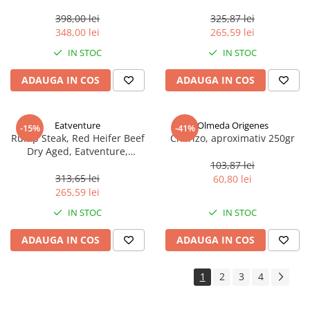
congelata, aproximativ 320 g
Eatventure, congelata,
aproximativ 310 g
398,00 lei
325,87 lei
348,00 lei
265,59 lei
IN STOC
IN STOC
ADAUGA IN COS
ADAUGA IN COS
Eatventure
Olmeda Origenes
-15%
-41%
Rump Steak, Red Heifer Beef
Chorizo, aproximativ 250gr
Dry Aged, Eatventure,
congelata, aproximativ 380 g
103,87 lei
313,65 lei
60,80 lei
265,59 lei
IN STOC
IN STOC
ADAUGA IN COS
ADAUGA IN COS
1
2
3
4