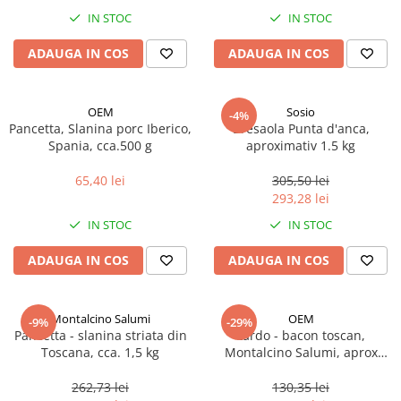
Spania / Cipru / Africa
Tigai grill
IN STOC
IN STOC
Sare de mare din Marea Nordului
Prajitore paine
ADAUGA IN COS
ADAUGA IN COS
Sare de mare din Oceanele Pacific
Gratare
si Indian
Sare de mare naturala din
Cesti, boluri, vesela
OEM
Sosio
-4%
Portugalia
Pancetta, Slanina porc Iberico,
Bresaola Punta d'anca,
Sare de roca
Spania, cca.500 g
aproximativ 1.5 kg
Sare marina
65,40 lei
305,50 lei
Sare speciala
293,28 lei
Snacks
IN STOC
IN STOC
Specialitati din ulei
ADAUGA IN COS
ADAUGA IN COS
Terine si placinte
Uleiuri Premium
Montalcino Salumi
OEM
Uleiuri speciale/presate la rece
-9%
-29%
Pancetta - slanina striata din
Lardo - bacon toscan,
Ulei de masline extravirgin
Toscana, cca. 1,5 kg
Montalcino Salumi, aprox
Ulei Gegenbauer
500gr
262,73 lei
130,35 lei
Ulei Gewurzgarten