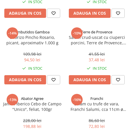
Mirodenii unice
Strecuratoare, site, spumiere
IN STOC
IN STOC
Mustar si specialitati din mustar
Razatoare, peelere, feliatoare
ADAUGA IN COS
ADAUGA IN COS
Otet
Tavi
Alte tipuri de otet
Forme de copt
Embutidos Gamboa
Terre de Provence
-14%
-10%
Crema de otet balsamic si
Placi de taiere
Chorizo ​​​​Pincho Rosario,
Salam crud-uscat cu ciuperci
preparate
picant, aproximativ 1.000 g
porcini, Terre de Provence,
Accesorii pentru patiserie
Otet balsamic
Saucisson, 120 g
Cafetiere
109,98 lei
41,55 lei
Otet Fallot
94,50 lei
37,48 lei
Otet Gegenbauer
Manusi de bucatarie
IN STOC
IN STOC
Otet Golles
Vase gatit speciale
Otet Weyers
ADAUGA IN COS
ADAUGA IN COS
Suporturi pentru oale
Otet Wiberg Gastro
Tigai wok
Piper
Capace pentru vase de gatit
Abator Agree
Franchi
-13%
-16%
Produse de patiserie
Jamon Iberico Cebo de Campo
Salam cu trufe de vara,
Vase cu inductie
"Unico", feliat, 100gr
Franchi Salumi, cca 11cm ø
Frisca si smantana
4,5cm, cca 200 g
Seturi de oale si tigai
Sare
228,00 lei
86,60 lei
Placi inductie
198,88 lei
72,80 lei
Sare de mare din Franta / Italia /