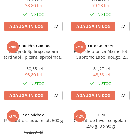
33,80 lei
79,23 lei
IN STOC
IN STOC
ADAUGA IN COS
ADAUGA IN COS
Embutidos Gamboa
Otto Gourmet
-28%
-21%
Nduja di Spilinga, salam
Piept de bibilica Marie Hot
tartinabil, picant, aproximativ
Supreme Label Rouge, 2
400 g
bucati, congelat, aproximativ
440 g
130,35 lei
181,27 lei
93,80 lei
143,38 lei
IN STOC
IN STOC
ADAUGA IN COS
ADAUGA IN COS
San Michele
OEM
-37%
-12%
Prosciutto crudo, feliat, 500 g
Carnati de bivol, congelati,
270 g, 3 x 90 g
132,39 lei