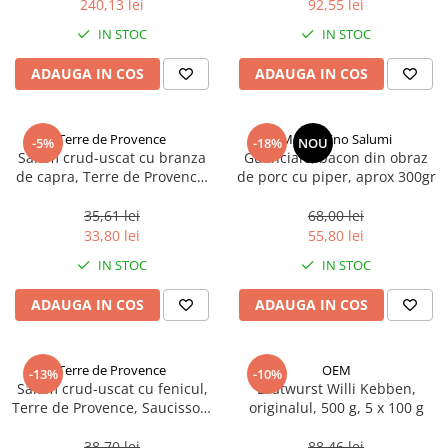
240,13 lei
92,55 lei
Ulei Huilerie Beaujolaise
IN STOC
IN STOC
Ulei Huileries du Berry
Uleiuri aromatizate
ADAUGA IN COS
ADAUGA IN COS
Ulei Wiberg Gastro
Terre de Provence
Montalcino Salumi
-5%
-18%
NOU
Salam crud-uscat cu branza
Guanciale, bacon din obraz
de capra, Terre de Provence,
de porc cu piper, aprox 300gr
Saucisson, 120 g
35,61 lei
68,00 lei
33,80 lei
55,80 lei
IN STOC
IN STOC
ADAUGA IN COS
ADAUGA IN COS
Terre de Provence
OEM
-13%
-10%
Salam crud-uscat cu fenicul,
Bratwurst Willi Kebben,
Terre de Provence, Saucisson,
originalul, 500 g, 5 x 100 g
120 g
38,70 lei
88,46 lei