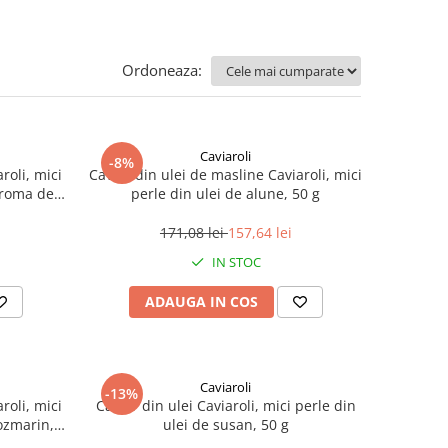
Ordoneaza:
Caviaroli
-8%
roli, mici
Caviar din ulei de masline Caviaroli, mici
aroma de
perle din ulei de alune, 50 g
171,08 lei
157,64 lei
IN STOC
ADAUGA IN COS
Caviaroli
-13%
roli, mici
Caviar din ulei Caviaroli, mici perle din
rozmarin,
ulei de susan, 50 g