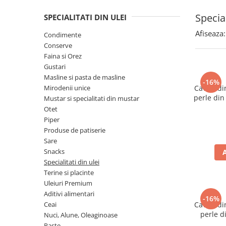
Spania / Cipru / Africa
Tigai grill
Special
SPECIALITATI DIN ULEI
Sare de mare din Marea Nordului
Prajitore paine
Sare de mare din Oceanele Pacific
Afiseaza:
Condimente
Gratare
si Indian
Conserve
Sare de mare naturala din
Cesti, boluri, vesela
Faina si Orez
Portugalia
Gustari
Masline si pasta de masline
Sare de roca
-16%
Mirodenii unice
Caviar di
Sare marina
perle din
Mustar si specialitati din mustar
Sare speciala
Otet
Snacks
Piper
Produse de patiserie
Specialitati din ulei
Sare
Terine si placinte
Snacks
Specialitati din ulei
Uleiuri Premium
Terine si placinte
Uleiuri speciale/presate la rece
Uleiuri Premium
Ulei de masline extravirgin
Aditivi alimentari
-16%
Ceai
Caviar di
Ulei Gegenbauer
perle d
Nuci, Alune, Oleaginoase
Ulei Gewurzgarten
Paste