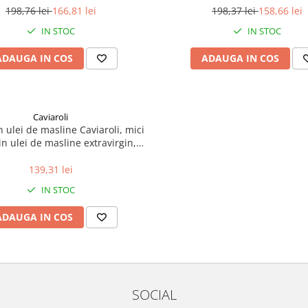
198,76 lei
166,81 lei
198,37 lei
158,66 lei
IN STOC
IN STOC
ADAUGA IN COS
ADAUGA IN COS
Caviaroli
n ulei de masline Caviaroli, mici
in ulei de masline extravirgin,
galben, 50 g
139,31 lei
IN STOC
ADAUGA IN COS
SOCIAL