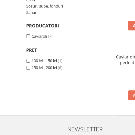
Ulei Huilerie Beaujolaise
Sosuri, supe, fonduri
Ulei Huileries du Berry
Zahar
Uleiuri aromatizate
PRODUCATORI
Ulei Wiberg Gastro
Caviaroli
(7)
PRET
Caviar di
100 lei - 150 lei
(1)
perle d
150 lei - 200 lei
(6)
NEWSLETTER