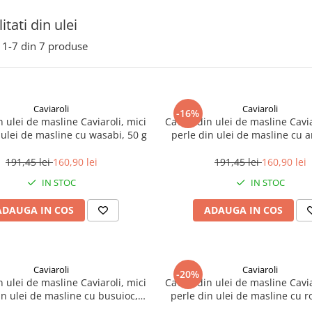
itati din ulei
1-
7
din
7
produse
Caviaroli
Caviaroli
-16%
n ulei de masline Caviaroli, mici
Caviar din ulei de masline Cavia
 ulei de masline cu wasabi, 50 g
perle din ulei de masline cu 
trufe albe, 50 g
191,45 lei
160,90 lei
191,45 lei
160,90 lei
IN STOC
IN STOC
ADAUGA IN COS
ADAUGA IN COS
Caviaroli
Caviaroli
-20%
n ulei de masline Caviaroli, mici
Caviar din ulei de masline Cavia
in ulei de masline cu busuioc,
perle din ulei de masline cu 
verde, 50 g
verde, 50 g