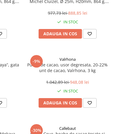
, 864 g,
Michel Cluizel, Ø 25m, H20mm, 864 g,
288 bucati
977,73 lei
888,85 lei
IN STOC
ADAUGA IN COS
Valrhona
-9%
aya”, gata
Pudra de cacao, usor degresata, 20-22%
unt de cacao, Valrhona, 3 kg
1.042,89 lei
948,08 lei
IN STOC
ADAUGA IN COS
Callebaut
-30%
n Mokaya
Cocoa Grue, boabe de cacao tocate si