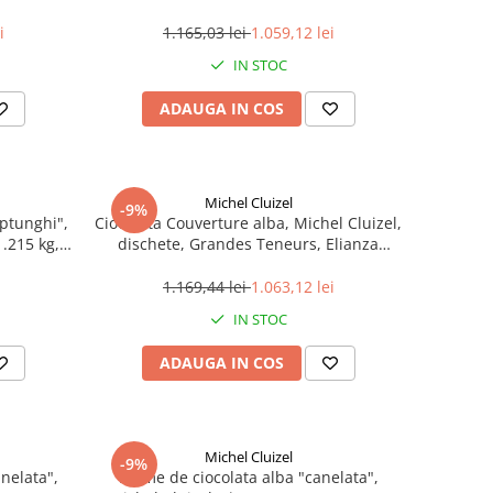
Teneurs, Elianza 35%, 3 kg
i
1.165,03 lei
1.059,12 lei
IN STOC
ADAUGA IN COS
Michel Cluizel
-9%
ptunghi",
Ciocolata Couverture alba, Michel Cluizel,
.215 kg,
dischete, Grandes Teneurs, Elianza
Ivoire,3 kg
1.169,44 lei
1.063,12 lei
IN STOC
ADAUGA IN COS
Michel Cluizel
-9%
nelata",
Forme de ciocolata alba "canelata",