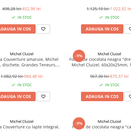
bucati
3 kg
498,28 lei
452,98 lei
1.125,10 lei
1.022,82 le
IN STOC
IN STOC
ADAUGA IN COS
ADAUGA IN COS
Michel Cluizel
Michel Cluizel
-9%
ta Couverture amaruie, Michel
Forme de ciocolata neagra "dre
l, dischete, Grandes Teneurs,
Michel Cluizel, 60x20x25mm, 1
Vanuari 63% 3 kg
135 bucati
1.082,92 lei
984,48 lei
967,30 lei
879,37 lei
IN STOC
IN STOC
ADAUGA IN COS
ADAUGA IN COS
Michel Cluizel
Michel Cluizel
-9%
a Couverture cu lapte integral,
Forme de ciocolata neagra "ca