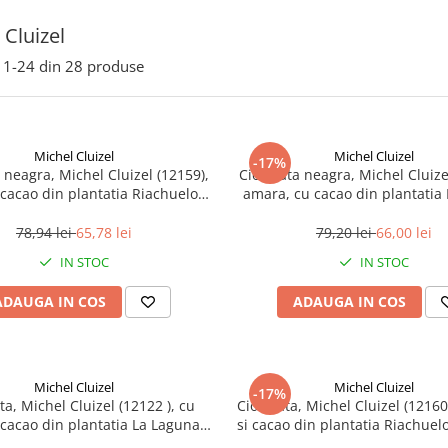
 Cluizel
1-
24
din
28
produse
Michel Cluizel
Michel Cluizel
-17%
 neagra, Michel Cluizel (12159),
Ciocolata neagra, Michel Cluize
cacao din plantatia Riachuelo
amara, cu cacao din plantatia 
70%, 70 g
75%, 70 g
78,94 lei
65,78 lei
79,20 lei
66,00 lei
IN STOC
IN STOC
ADAUGA IN COS
ADAUGA IN COS
Michel Cluizel
Michel Cluizel
-17%
ta, Michel Cluizel (12122 ), cu
Ciocolata, Michel Cluizel (12160
i cacao din plantatia La Laguna
si cacao din plantatia Riachuel
47%, 70 g
g