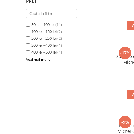
PRET
Ulei Huilerie Beaujolaise
Ulei Huileries du Berry
Uleiuri aromatizate
50 lei - 100 lei
(11)
Ulei Wiberg Gastro
100 lei - 150 lei
(2)
200 lei - 250 lei
(2)
300 lei - 400 lei
(1)
400 lei - 500 lei
(1)
-17%
Sardine d
Vezi mai multe
Miche
-9%
Forme d
Michel 