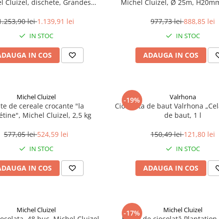
l Cluizel, dischete, Grandes
Michel Cluizel, Ø 25m, H20mm
neurs,Vanuari 39%, 3 kg
288 bucati
1.253,90 lei
1.139,91 lei
977,73 lei
888,85 lei
IN STOC
IN STOC
ADAUGA IN COS
ADAUGA IN COS
Michel Cluizel
Valrhona
-19%
ute de cereale crocante "la
Ciocolata de baut Valrhona „Cel
étine", Michel Cluizel, 2,5 kg
de baut, 1 l
577,05 lei
524,59 lei
150,49 lei
121,80 lei
IN STOC
IN STOC
ADAUGA IN COS
ADAUGA IN COS
Michel Cluizel
Michel Cluizel
-17%
ocolata, 48 buc, Michel Cluizel,
Baton de ciocolată Plantatio