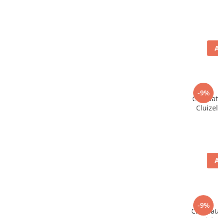
-9%
Ciocola
Cluize
-9%
Ciocolat