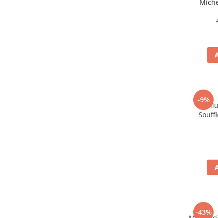
Miche
Te
-9%
Bil
Souffl
-43%
Mix de ci