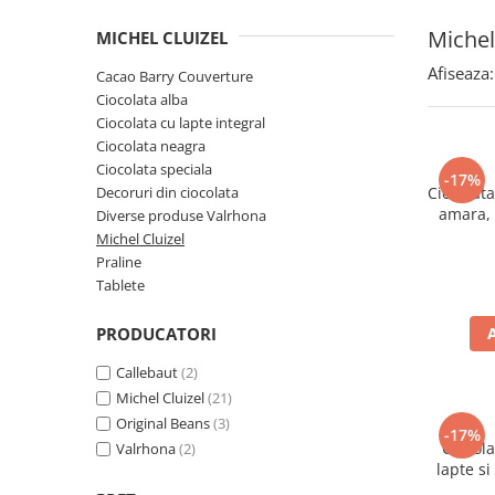
Spania / Cipru / Africa
Tigai grill
Michel
MICHEL CLUIZEL
Sare de mare din Marea Nordului
Prajitore paine
Sare de mare din Oceanele Pacific
Afiseaza:
Cacao Barry Couverture
Gratare
si Indian
Ciocolata alba
Sare de mare naturala din
Cesti, boluri, vesela
Ciocolata cu lapte integral
Portugalia
Ciocolata neagra
Ciocolata speciala
Sare de roca
-17%
Decoruri din ciocolata
Ciocolata
Sare marina
amara, 
Diverse produse Valrhona
Sare speciala
Michel Cluizel
Snacks
Praline
Tablete
Specialitati din ulei
Terine si placinte
PRODUCATORI
Uleiuri Premium
Callebaut
(2)
Uleiuri speciale/presate la rece
Michel Cluizel
(21)
Original Beans
(3)
Ulei de masline extravirgin
-17%
Ciocola
Valrhona
(2)
Ulei Gegenbauer
lapte s
Ulei Gewurzgarten