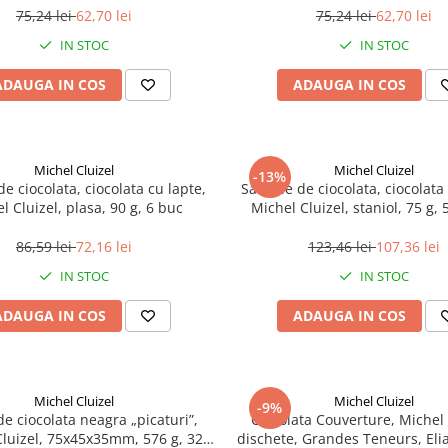
75,24 lei
62,70 lei
75,24 lei
62,70 lei
IN STOC
IN STOC
ADAUGA IN COS
ADAUGA IN COS
Michel Cluizel
Michel Cluizel
-13%
e ciocolata, ciocolata cu lapte,
Sardine de ciocolata, ciocolata
l Cluizel, plasa, 90 g, 6 buc
Michel Cluizel, staniol, 75 g, 
86,59 lei
72,16 lei
123,46 lei
107,36 lei
IN STOC
IN STOC
ADAUGA IN COS
ADAUGA IN COS
Michel Cluizel
Michel Cluizel
-9%
e ciocolata neagra „picaturi”,
Ciocolata Couverture, Michel 
Cluizel, 75x45x35mm, 576 g, 32
dischete, Grandes Teneurs, Eli