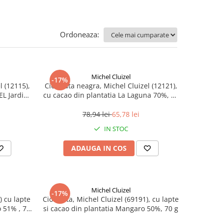
Ordoneaza:
Michel Cluizel
-17%
l (12115),
Ciocolata neagra, Michel Cluizel (12121),
EL Jardin
cu cacao din plantatia La Laguna 70%, 70
g
78,94 lei
65,78 lei
IN STOC
ADAUGA IN COS
Michel Cluizel
-17%
) cu lapte
Ciocolata, Michel Cluizel (69191), cu lapte
o 51% , 70
si cacao din plantatia Mangaro 50%, 70 g