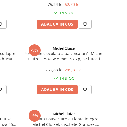
75,24 lei
62,70 lei
IN STOC
ADAUGA IN COS
Michel Cluizel
-9%
 cu lapte,
Forme de ciocolata alba „picaturi”, Michel
5 bucati
Cluizel, 75x45x35mm, 576 g, 32 bucati
269,83 lei
245,30 lei
IN STOC
ADAUGA IN COS
Michel Cluizel
-9%
Cluizel,
Ciocolata Couverture cu lapte integral,
anza 55%,
Michel Cluizel, dischete Grandes,