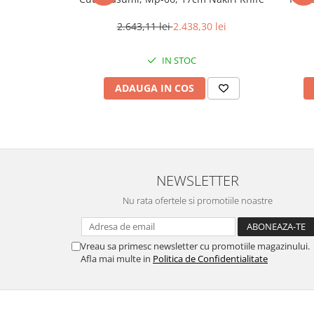
Ulei Huilerie Beaujolaise
2.643,11 lei
2.438,30 lei
Ulei Huileries du Berry
Uleiuri aromatizate
IN STOC
Ulei Wiberg Gastro
ADAUGA IN COS
NEWSLETTER
Nu rata ofertele si promotiile noastre
Vreau sa primesc newsletter cu promotiile magazinului.
Afla mai multe in
Politica de Confidentialitate