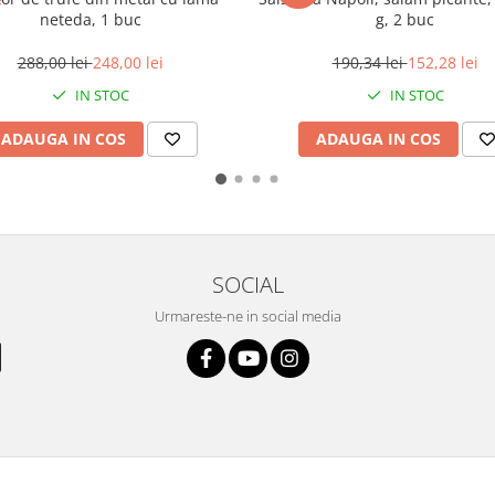
neteda, 1 buc
g, 2 buc
288,00 lei
248,00 lei
190,34 lei
152,28 lei
IN STOC
IN STOC
ADAUGA IN COS
ADAUGA IN COS
SOCIAL
Urmareste-ne in social media