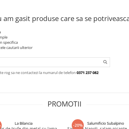
 am gasit produse care sa se potriveasc
a
imple
n specifica
ele cautarii ulterior
te rog sa ne contactezi la numarul de telefon
0371 237 082
PROMOTII
La Bilancia
Salumificio Subalpino
%
-20%
tor de trufe din metal cu lama
Salsiccia Napoli, salam picante,