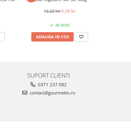
12,22 lei
9,28 lei
12
IN STOC
ADAUGA IN COS
ADAU
SUPORT CLIENTI
0371 237 082
contact@gourmetto.ro