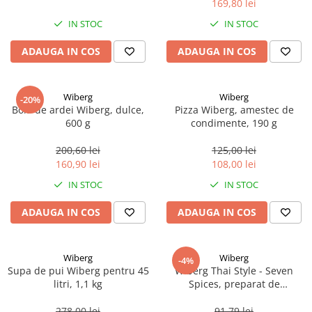
169,80 lei
Ulei Huilerie Beaujolaise
IN STOC
IN STOC
Ulei Huileries du Berry
Uleiuri aromatizate
ADAUGA IN COS
ADAUGA IN COS
Ulei Wiberg Gastro
Wiberg
Wiberg
-20%
Boia de ardei Wiberg, dulce,
Pizza Wiberg, amestec de
600 g
condimente, 190 g
200,60 lei
125,00 lei
160,90 lei
108,00 lei
IN STOC
IN STOC
ADAUGA IN COS
ADAUGA IN COS
Wiberg
Wiberg
-4%
Supa de pui Wiberg pentru 45
Wiberg Thai Style - Seven
litri, 1,1 kg
Spices, preparat de
condimente, 300 g
278,00 lei
91,79 lei