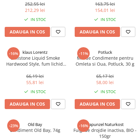
252,55 lei
163,75 lei
212,29 lei
154,01 lei
IN STOC
IN STOC
ADAUGA IN COS
ADAUGA IN COS
klaus Lorentz
Potluck
-16%
-11%
Grillstone Liquid Smoke
Mix de Condimente pentru
Hardwood Style, fum lichid,
Omleta si Oua, Potluck, 30 g
100 ml
66,19 lei
65,17 lei
55,81 lei
58,00 lei
IN STOC
IN STOC
ADAUGA IN COS
ADAUGA IN COS
Old Bay
Rapunzel Naturkost
-23%
-16%
Condiment Old Bay, 74g
Fulgi de drojdie inactiva, BIO -
150gr