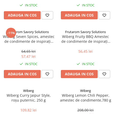
Spania / Cipru / Africa
Tigai grill
IN STOC
IN STOC
Sare de mare din Marea Nordului
Prajitore paine
ADAUGA IN COS
ADAUGA IN COS
Sare de mare din Oceanele Pacific
Gratare
si Indian
Sare de mare naturala din
Cesti, boluri, vesela
Frutarom Savory Solutions
Frutarom Savory Solutions
-11%
Portugalia
Wiberg Seven Spices, amestec
Wiberg Fruity BBQ Amestec
Sare de roca
de condimente de inspirație
de condimente de inspirație
thailandeză, 100 g
braziliană 95g
Sare marina
64,65 lei
56,45 lei
Sare speciala
57,47 lei
Snacks
IN STOC
IN STOC
Specialitati din ulei
ADAUGA IN COS
ADAUGA IN COS
Terine si placinte
Uleiuri Premium
Wiberg
Wiberg
Uleiuri speciale/presate la rece
Wiberg Curry Jaipur Style,
Wiberg Lemon Chili Pepper,
Ulei de masline extravirgin
roșu puternic, 250 g
amestec de condimente,780 g
Ulei Gegenbauer
109,82 lei
208,00 lei
Ulei Gewurzgarten