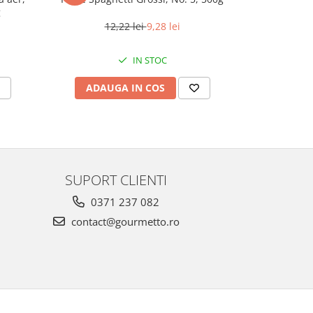
g
12,22 lei
9,28 lei
288
IN STOC
ADAUGA IN COS
ADAU
SUPORT CLIENTI
0371 237 082
contact@gourmetto.ro