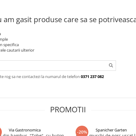
 am gasit produse care sa se potriveasc
a
imple
n specifica
ele cautarii ulterior
te rog sa ne contactezi la numarul de telefon
0371 237 082
PROMOTII
Via Gastronomica
Spanicher Garten
-20%
ui din bambus, "Tobe", cu buton
Lomo, muschi de porc uscat l