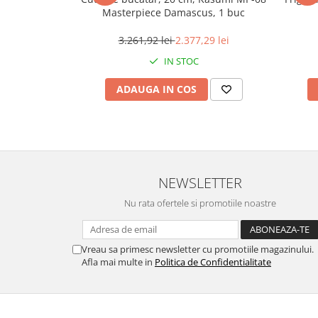
Ulei Huilerie Beaujolaise
Masterpiece Damascus, 1 buc
Ulei Huileries du Berry
3.261,92 lei
2.377,29 lei
Uleiuri aromatizate
IN STOC
Ulei Wiberg Gastro
ADAUGA IN COS
NEWSLETTER
Nu rata ofertele si promotiile noastre
Vreau sa primesc newsletter cu promotiile magazinului.
Afla mai multe in
Politica de Confidentialitate