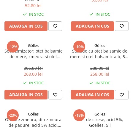
52,80 lei
IN STOC
IN STOC
ADAUGA IN COS
ADAUGA IN COS
Gölles
Gölles
-12%
-10%
Set atomizator: otet balsamic
Set duo cu otet balsamic de
de mere, zmeura si otet
mere si otet balsamic alb, 500
Schilcher, 375 ml, Gölles,3 x
ml, Gölles, 2 x 250ml
125 ml
305,80 lei
288,00 lei
268,00 lei
258,00 lei
IN STOC
IN STOC
ADAUGA IN COS
ADAUGA IN COS
Gölles
Gölles
-23%
-18%
Otet de zmeura, din zmeura
Otet de cirese, acid 5%,
de padure, acid 5% acid,
Goelles, 5 l
Gölles, 250 ml