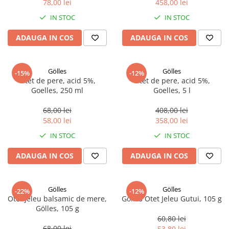
78,00 lei
458,00 lei
Ulei Huilerie Beaujolaise
IN STOC
IN STOC
Ulei Huileries du Berry
Uleiuri aromatizate
ADAUGA IN COS
ADAUGA IN COS
Ulei Wiberg Gastro
Gölles
Gölles
-15%
-12%
Otet de pere, acid 5%,
Otet de pere, acid 5%,
Goelles, 250 ml
Goelles, 5 l
68,00 lei
408,00 lei
58,00 lei
358,00 lei
IN STOC
IN STOC
ADAUGA IN COS
ADAUGA IN COS
Gölles
Gölles
-22%
-12%
Otet jeleu balsamic de mere,
Gölles Otet Jeleu Gutui, 105 g
Gölles, 105 g
60,80 lei
68,00 lei
53,80 lei