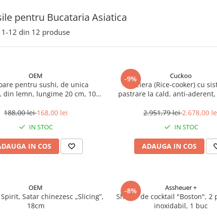
ile pentru Bucataria Asiatica
1-
12
din
12
produse
OEM
Cuckoo
-9%
oare pentru sushi, de unica
Oreziera (Rice-cooker) cu si
a, din lemn, lungime 20 cm, 100
pastrare la cald, anti-aderent
buc
4.6L, Cuckoo 1buc
188,00 lei
168,00 lei
2.951,79 lei
2.678,00 le
IN STOC
IN STOC
ADAUGA IN COS
ADAUGA IN COS
OEM
Assheuer +
-8%
Spirit, Satar chinezesc „Slicing”,
Shaker de cocktail "Boston", 2 p
18cm
inoxidabil, 1 buc