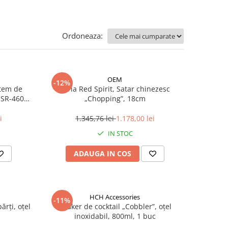
Ordoneaza:
OEM
-12%
stem de
Seria Red Spirit, Satar chinezesc
, SR-4600
„Chopping”, 18cm
i
1.345,76 lei
1.178,00 lei
IN STOC
ADAUGA IN COS
HCH Accessories
-11%
ărți, oțel
Shaker de cocktail „Cobbler”, oțel
inoxidabil, 800ml, 1 buc