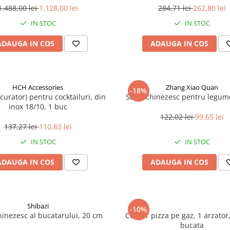
1.488,00 lei
1.128,00 lei
284,71 lei
262,80 lei
IN STOC
IN STOC
ADAUGA IN COS
ADAUGA IN COS
HCH Accessories
Zhang Xiao Quan
-18%
ecurator) pentru cocktailuri, din
Satar chinezesc pentru legum
inox 18/10, 1 buc
122,02 lei
99,65 lei
137,27 lei
110,83 lei
IN STOC
IN STOC
ADAUGA IN COS
ADAUGA IN COS
Shibazi
-10%
hinezesc al bucatarului, 20 cm
Cuptor pizza pe gaz, 1 arzator, 
bucata