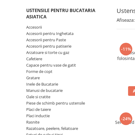
Spania / Cipru / Africa
Tigai grill
Ustens
USTENSILE PENTRU BUCATARIA
Sare de mare din Marea Nordului
Prajitore paine
ASIATICA
Sare de mare din Oceanele Pacific
Afiseaza:
Gratare
si Indian
Accesorii
Sare de mare naturala din
Cesti, boluri, vesela
Accesorii pentru Inghetata
Portugalia
Accesorii pentru Paste
Accesorii pentru patiserie
Sare de roca
-11%
Arzatoare si torte cu gaz
Betis
Sare marina
folosint
Cafetiere
Sare speciala
Capace pentru vase de gatit
Snacks
Forme de copt
Gratare
Specialitati din ulei
Inele de Bucatarie
Terine si placinte
Manusi de bucatarie
Oale si cratite
Uleiuri Premium
Piese de schimb pentru ustensile
Uleiuri speciale/presate la rece
Placi de taiere
Ulei de masline extravirgin
Placi inductie
-24%
Rasnite
Seria Red 
Ulei Gegenbauer
Razatoare, peelere, feliatoare
Ulei Gewurzgarten
Seturi de oale si tigai