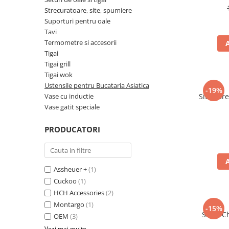
Ulei Huilerie Beaujolaise
Strecuratoare, site, spumiere
Ulei Huileries du Berry
Suporturi pentru oale
Tavi
Uleiuri aromatizate
Termometre si accesorii
Ulei Wiberg Gastro
Tigai
Tigai grill
Tigai wok
Ustensile pentru Bucataria Asiatica
-19%
Vase cu inductie
Sita (str
Vase gatit speciale
PRODUCATORI
Assheuer +
(1)
Cuckoo
(1)
HCH Accessories
(2)
Montargo
(1)
-15%
Satar C
OEM
(3)
Vezi mai multe