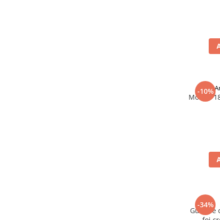
A
-10%
Morelli 1
-34%
Gustare c
foi c