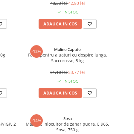
48,33 lei
42,80 lei
IN STOC
ADAUGA IN COS
Mulino Caputo
-12%
00g
Faina pentru aluaturi cu dospire lunga,
Saccorosso, 5 kg
61,10 lei
53,77 lei
IN STOC
ADAUGA IN COS
Sosa
-14%
P/IGP, 2
Maltitol, inlocuitor de zahar pudra, E 965,
Sosa, 750 g