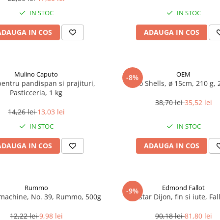
IN STOC
IN STOC
ADAUGA IN COS
ADAUGA IN COS
Mulino Caputo
OEM
-8%
pentru pandispan si prajituri,
Taco Shells, ø 15cm, 210 g, 
Pasticceria, 1 kg
38,70 lei
35,52 lei
14,26 lei
13,03 lei
IN STOC
IN STOC
ADAUGA IN COS
ADAUGA IN COS
Rummo
Edmond Fallot
-9%
umachine, No. 39, Rummo, 500g
Mustar Dijon, fin si iute, Fall
12,22 lei
9,98 lei
90,18 lei
81,80 lei