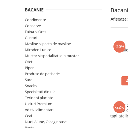
Spania / Cipru / Africa
Tigai grill
Bacan
BACANIE
Sare de mare din Marea Nordului
Prajitore paine
Sare de mare din Oceanele Pacific
Afiseaza:
Condimente
Gratare
si Indian
Conserve
Sare de mare naturala din
Cesti, boluri, vesela
Faina si Orez
Portugalia
Gustari
Masline si pasta de masline
Sare de roca
-20%
Mirodenii unice
Maio
Sare marina
Mustar si specialitati din mustar
Sare speciala
Otet
Snacks
Piper
Produse de patiserie
Specialitati din ulei
Sare
Terine si placinte
Snacks
Specialitati din ulei
Uleiuri Premium
Terine si placinte
Uleiuri speciale/presate la rece
Uleiuri Premium
Pastif
-22%
Ulei de masline extravirgin
Aditivi alimentari
Paste 
Ceai
tagliatel
Ulei Gegenbauer
Nuci, Alune, Oleaginoase
Ulei Gewurzgarten
Paste