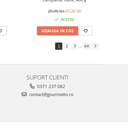
29,95 lei
25,26 lei
IN STOC
ADAUGA IN COS
1
2
3
64
...
SUPORT CLIENTI
0371 237 082
contact@gourmetto.ro