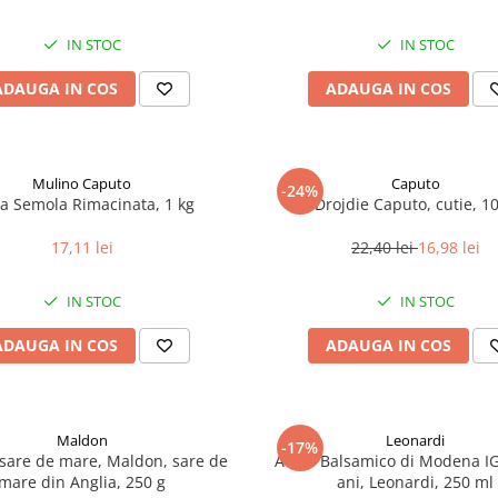
IN STOC
IN STOC
ADAUGA IN COS
ADAUGA IN COS
Mulino Caputo
Caputo
-24%
na Semola Rimacinata, 1 kg
Drojdie Caputo, cutie, 1
17,11 lei
22,40 lei
16,98 lei
IN STOC
IN STOC
ADAUGA IN COS
ADAUGA IN COS
Maldon
Leonardi
-17%
 sare de mare, Maldon, sare de
Aceto Balsamico di Modena IG
mare din Anglia, 250 g
ani, Leonardi, 250 ml