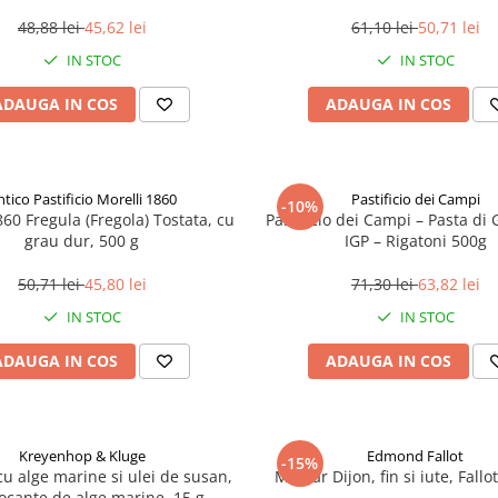
48,88 lei
45,62 lei
61,10 lei
50,71 lei
IN STOC
IN STOC
ADAUGA IN COS
ADAUGA IN COS
ntico Pastificio Morelli 1860
Pastificio dei Campi
-10%
860 Fregula (Fregola) Tostata, cu
Pastificio dei Campi – Pasta di
grau dur, 500 g
IGP – Rigatoni 500g
50,71 lei
45,80 lei
71,30 lei
63,82 lei
IN STOC
IN STOC
ADAUGA IN COS
ADAUGA IN COS
Kreyenhop & Kluge
Edmond Fallot
-15%
u alge marine si ulei de susan,
Mustar Dijon, fin si iute, Fallo
rocante de alge marine, 15 g