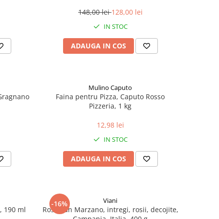
148,00 lei
128,00 lei
IN STOC
ADAUGA IN COS
Mulino Caputo
 Gragnano
Faina pentru Pizza, Caputo Rosso
Pizzeria, 1 kg
12,98 lei
IN STOC
ADAUGA IN COS
Viani
-16%
t, 190 ml
Rosii San Marzano, intregi, rosii, decojite,
Campania, Italia, 400 g