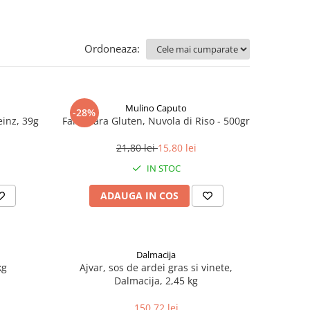
Ordoneaza:
Mulino Caputo
-28%
einz, 39g
Faina fara Gluten, Nuvola di Riso - 500gr
21,80 lei
15,80 lei
IN STOC
ADAUGA IN COS
Dalmacija
kg
Ajvar, sos de ardei gras si vinete,
Dalmacija, 2,45 kg
150,72 lei