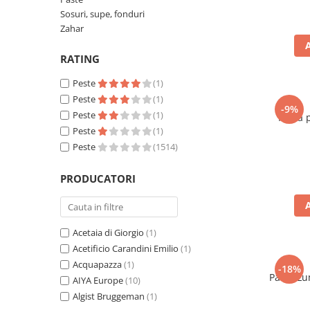
Ulei Huilerie Beaujolaise
Sosuri, supe, fonduri
Ulei Huileries du Berry
Zahar
Uleiuri aromatizate
RATING
Ulei Wiberg Gastro
Peste
(1)
Peste
(1)
-9%
Peste
(1)
Faina 
Peste
(1)
Peste
(1514)
PRODUCATORI
Acetaia di Giorgio
(1)
Acetificio Carandini Emilio
(1)
Acquapazza
(1)
-18%
Paste L
AIYA Europe
(10)
Algist Bruggeman
(1)