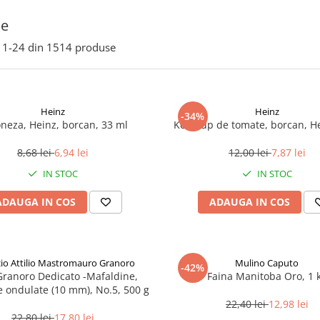
ie
1-
24
din
1514
produse
Heinz
Heinz
-34%
neza, Heinz, borcan, 33 ml
Ketchup de tomate, borcan, H
8,68 lei
6,94 lei
12,00 lei
7,87 lei
IN STOC
IN STOC
ADAUGA IN COS
ADAUGA IN COS
icio Attilio Mastromauro Granoro
Mulino Caputo
-42%
Granoro Dedicato -Mafaldine,
Faina Manitoba Oro, 1 
le ondulate (10 mm), No.5, 500 g
22,40 lei
12,98 lei
22,80 lei
17,80 lei