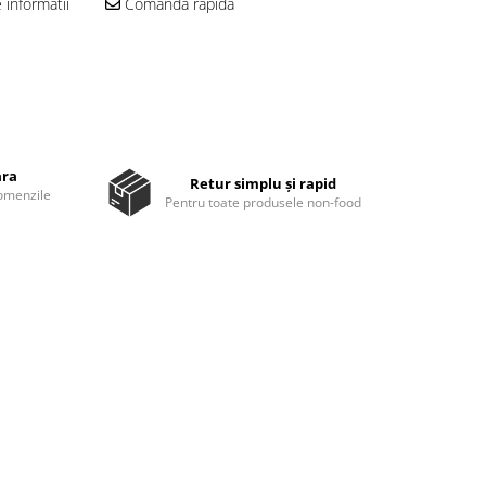
informatii
Comanda rapida
ara
Retur simplu și rapid
comenzile
Pentru toate produsele non-food