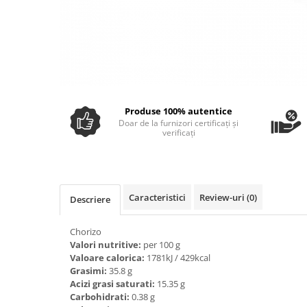
Ulei Huilerie Beaujolaise
Ulei Huileries du Berry
Uleiuri aromatizate
Ulei Wiberg Gastro
Produse 100% autentice
Doar de la furnizori certificați și
verificați
Caracteristici
Review-uri
(0)
Descriere
Chorizo
Valori nutritive:
per 100 g
Valoare calorica:
1781kJ / 429kcal
Grasimi:
35.8 g
Acizi grasi saturati:
15.35 g
Carbohidrati:
0.38 g