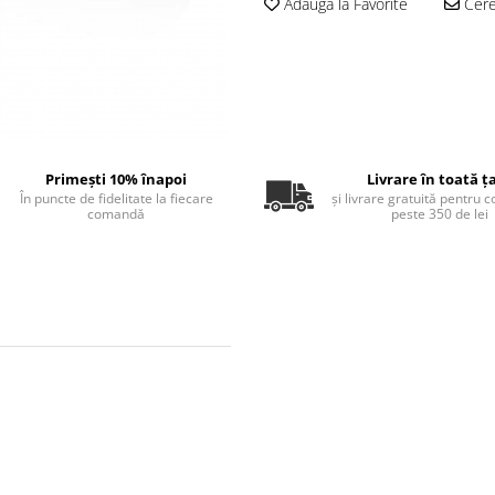
Adauga la Favorite
Cere 
Primești 10% înapoi
Livrare în toată ț
În puncte de fidelitate la fiecare
și livrare gratuită pentru 
comandă
peste 350 de lei