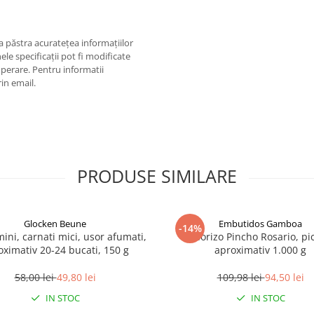
 păstra acurateţea informaţiilor
ele specificaţii pot fi modificate
operare. Pentru informatii
rin email.
PRODUSE SIMILARE
Glocken Beune
Embutidos Gamboa
-14%
ini, carnati mici, usor afumati,
Chorizo ​​​​Pincho Rosario, pi
oximativ 20-24 bucati, 150 g
aproximativ 1.000 g
58,00 lei
49,80 lei
109,98 lei
94,50 lei
IN STOC
IN STOC