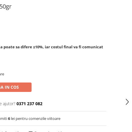
250gr
a poate sa difere ±10%, iar costul final va fi comunicat
are
A IN COS
e ajutor?
0371 237 082
imiti
6
lei pentru comenzile viitoare