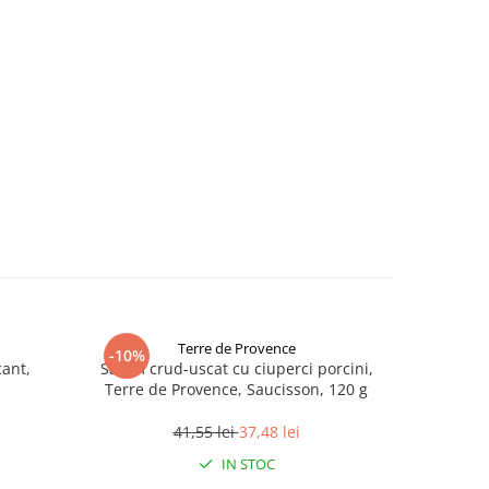
Terre de Provence
-10%
-13%
cant,
Salam crud-uscat cu ciuperci porcini,
Jamon Ibe
Terre de Provence, Saucisson, 120 g
41,55 lei
37,48 lei
IN STOC