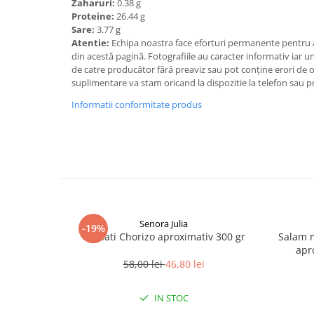
Zaharuri:
0.38 g
Proteine:
26.44 g
Sare:
3.77 g
Atentie:
Echipa noastra face eforturi permanente pentru a
din acestă pagină. Fotografiile au caracter informativ iar un
de catre producător fără preaviz sau pot conţine erori de 
suplimentare va stam oricand la dispozitie la telefon sau p
Informatii conformitate produs
Senora Julia
-19%
Carnati Chorizo aproximativ 300 gr
Salam m
apr
58,00 lei
46,80 lei
IN STOC