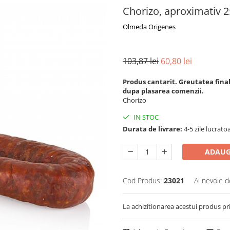
Chorizo, aproximativ 
Olmeda Origenes
103,87 lei
60,80 lei
Produs cantarit. Greutatea final
dupa plasarea comenzii.
Chorizo
IN STOC
Durata de livrare:
4-5 zile lucrato
ADAUG
Cod Produs:
23021
Ai nevoie d
La achizitionarea acestui produs pr