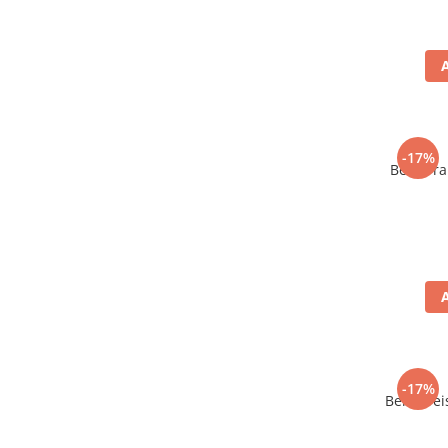
Ulei Huilerie Beaujolaise
Ulei Huileries du Berry
Uleiuri aromatizate
Ulei Wiberg Gastro
-17%
Bere Tra
-17%
Bere Weis