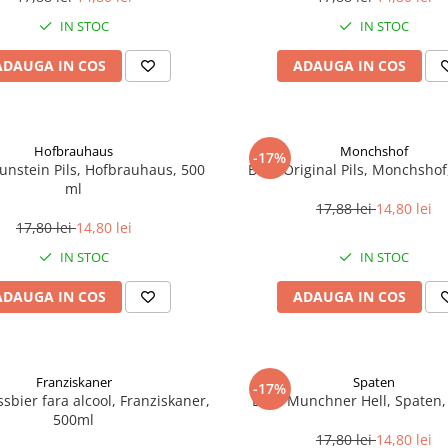
IN STOC
IN STOC
ADAUGA IN COS
ADAUGA IN COS
Hofbrauhaus
Monchshof
-17%
unstein Pils, Hofbrauhaus, 500
Bere Original Pils, Monchshof
ml
17,88 lei
14,80 lei
17,80 lei
14,80 lei
IN STOC
IN STOC
ADAUGA IN COS
ADAUGA IN COS
Franziskaner
Spaten
-17%
sbier fara alcool, Franziskaner,
Bere Munchner Hell, Spaten,
500ml
17,80 lei
14,80 lei