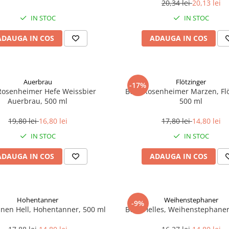
20,34 lei
20,13 lei
IN STOC
IN STOC
ADAUGA IN COS
ADAUGA IN COS
Auerbrau
Flötzinger
-17%
Rosenheimer Hefe Weissbier
Bere Rosenheimer Marzen, Flö
Auerbrau, 500 ml
500 ml
19,80 lei
16,80 lei
17,80 lei
14,80 lei
IN STOC
IN STOC
ADAUGA IN COS
ADAUGA IN COS
Hohentanner
Weihenstephaner
-9%
nen Hell, Hohentanner, 500 ml
Bere Helles, Weihenstephaner