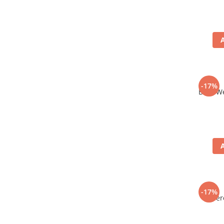
-17%
Bere We
-17%
Ber