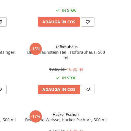
IN STOC
ADAUGA IN COS
Hofbrauhaus
-15%
tzinger,
Bere Traunstein Hell, Hofbrauhaus, 500
ml
19,80 lei
16,80 lei
IN STOC
ADAUGA IN COS
Hacker Pschorr
-17%
, 500 ml
Bere Hefe Weisse, Hacker Pschorr, 500 ml