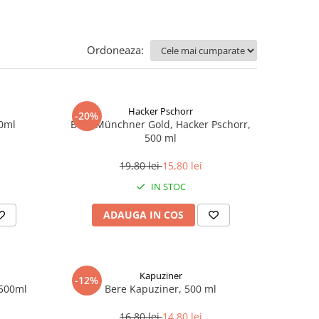
Ordoneaza:
Hacker Pschorr
-20%
00ml
Bere Münchner Gold, Hacker Pschorr,
500 ml
19,80 lei
15,80 lei
IN STOC
ADAUGA IN COS
Kapuziner
-12%
 500ml
Bere Kapuziner, 500 ml
16,80 lei
14,80 lei