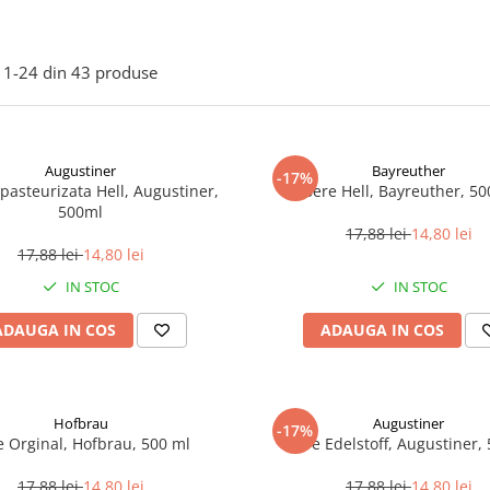
1-
24
din
43
produse
Augustiner
Bayreuther
-17%
pasteurizata Hell, Augustiner,
Bere Hell, Bayreuther, 5
500ml
17,88 lei
14,80 lei
17,88 lei
14,80 lei
IN STOC
IN STOC
ADAUGA IN COS
ADAUGA IN COS
Hofbrau
Augustiner
-17%
e Orginal, Hofbrau, 500 ml
Bere Edelstoff, Augustiner,
17,88 lei
14,80 lei
17,88 lei
14,80 lei