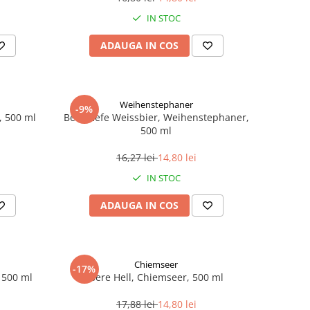
IN STOC
ADAUGA IN COS
Weihenstephaner
-9%
, 500 ml
Bere Hefe Weissbier, Weihenstephaner,
500 ml
16,27 lei
14,80 lei
IN STOC
ADAUGA IN COS
Chiemseer
-17%
 500 ml
Bere Hell, Chiemseer, 500 ml
17,88 lei
14,80 lei