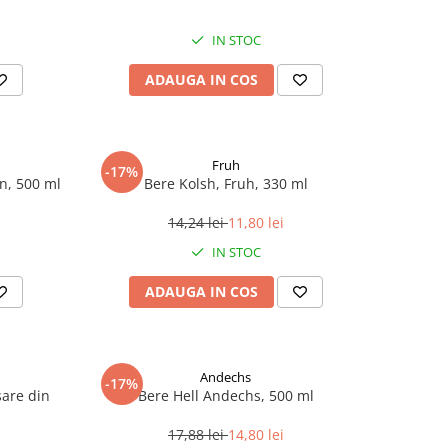
IN STOC
ADAUGA IN COS
Fruh
-17%
rn, 500 ml
Bere Kolsh, Fruh, 330 ml
14,24 lei
11,80 lei
IN STOC
ADAUGA IN COS
Andechs
-17%
sare din
Bere Hell Andechs, 500 ml
17,88 lei
14,80 lei