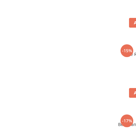
-15%
Bere 
-17%
Bere Tan