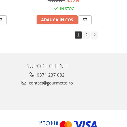
17,88 lei
14,80 lei
IN STOC
ADAUGA IN COS
1
2
SUPORT CLIENTI
0371 237 082
contact@gourmetto.ro