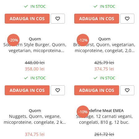
Spania / Cipru / Africa
Tigai grill
IN STOC
IN STOC
Sare de mare din Marea Nordului
Prajitore paine
ADAUGA IN COS
ADAUGA IN COS
Sare de mare din Oceanele Pacific
Gratare
si Indian
Sare de mare naturala din
Cesti, boluri, vesela
Quorn
Quorn
-20%
-12%
Portugalia
Southern Style Burger, Quorn,
Bratwurst, Quorn, vegetarian,
Sare de roca
vegetarian, micoproteina
micoproteine, congelat, 2,07
panificata, congelat, 2 kg
kg, 23 x 90g
Sare marina
448,00 lei
425,79 lei
Sare speciala
358,00 lei
374,75 lei
Snacks
IN STOC
IN STOC
Specialitati din ulei
ADAUGA IN COS
ADAUGA IN COS
Terine si placinte
Uleiuri Premium
Quorn
Redefine Meat EMEA
Uleiuri speciale/presate la rece
-10%
Nuggets, Quorn, vegane,
Sausage, 12 carnati vegani,
Ulei de masline extravirgin
micoproteine, congelate, 2 kg,
congelati, 810 g, 12 buc.
Ulei Gegenbauer
aproximativ 100 de bucati
374,75 lei
261,72 lei
Ulei Gewurzgarten