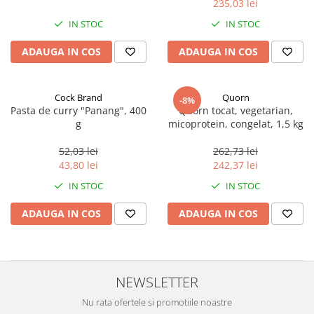
235,03 lei
Ulei Huilerie Beaujolaise
IN STOC
IN STOC
Ulei Huileries du Berry
Uleiuri aromatizate
ADAUGA IN COS
ADAUGA IN COS
Ulei Wiberg Gastro
Cock Brand
Quorn
-8%
Pasta de curry "Panang", 400
Quorn tocat, vegetarian,
g
micoprotein, congelat, 1,5 kg
52,03 lei
262,73 lei
43,80 lei
242,37 lei
IN STOC
IN STOC
ADAUGA IN COS
ADAUGA IN COS
NEWSLETTER
Nu rata ofertele si promotiile noastre