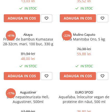
13,03 lei
35,52 lei
Ulei Huilerie Beaujolaise
IN STOC
IN STOC
Ulei Huileries du Berry
Uleiuri aromatizate
ADAUGA IN COS
ADAUGA IN COS
Ulei Wiberg Gastro
Akaya
Mulino Caputo
-41%
-22%
Frunze de bambus Kumazasa
Faina Manitoba Oro, 5 kg
28-32cm, mari, 100 buc, 330 g
76,38 lei
81,34 lei
59,88 lei
48,00 lei
IN STOC
IN STOC
ADAUGA IN COS
ADAUGA IN COS
Augustiner
EURO SPOD
-17%
Bere nepasteurizata Hell,
Aquafaba, înlocuitor vegan de
Augustiner, 500ml
proteine ​​din năut, 500 ml
17,88 lei
36,80 lei