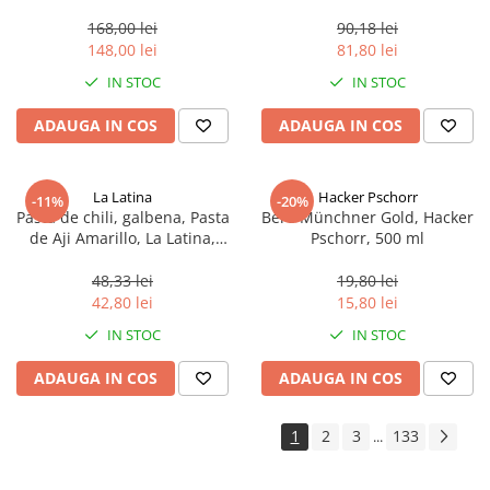
aproximativ 400 g
168,00 lei
90,18 lei
148,00 lei
81,80 lei
IN STOC
IN STOC
ADAUGA IN COS
ADAUGA IN COS
La Latina
Hacker Pschorr
-11%
-20%
Pasta de chili, galbena, Pasta
Bere Münchner Gold, Hacker
de Aji Amarillo, La Latina,
Pschorr, 500 ml
Peru 225 g
48,33 lei
19,80 lei
42,80 lei
15,80 lei
IN STOC
IN STOC
ADAUGA IN COS
ADAUGA IN COS
1
2
3
133
...