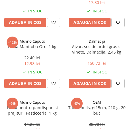
17,80 lei
Spania / Cipru / Africa
Tigai grill
Sare de mare din Marea Nordului
IN STOC
IN STOC
Prajitore paine
Sare de mare din Oceanele Pacific
ADAUGA IN COS
ADAUGA IN COS
Gratare
si Indian
Sare de mare naturala din
Cesti, boluri, vesela
Portugalia
Mulino Caputo
Dalmacija
-42%
Sare de roca
Faina Manitoba Oro, 1 kg
Ajvar, sos de ardei gras si
vinete, Dalmacija, 2,45 kg
Sare marina
22,40 lei
Sare speciala
150,72 lei
12,98 lei
Snacks
IN STOC
IN STOC
Specialitati din ulei
ADAUGA IN COS
ADAUGA IN COS
Terine si placinte
Uleiuri Premium
Mulino Caputo
OEM
Uleiuri speciale/presate la rece
-9%
-8%
Faina pentru pandispan si
Taco Shells, ø 15cm, 210 g, 20
Ulei de masline extravirgin
prajituri, Pasticceria, 1 kg
buc
Ulei Gegenbauer
14,26 lei
38,70 lei
Ulei Gewurzgarten