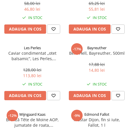
58,00 lei
69,25 lei
46,80 lei
55,81 lei
IN STOC
IN STOC
ADAUGA IN COS
ADAUGA IN COS
Les Perles
Bayreuther
-17%
Caviar condimentat „otet
Bere Hell, Bayreuther, 500ml
balsamic”, Les Perles,
marimea perlelor 5 mm,
17,88 lei
sferice, 200 g
128,00 lei
14,80 lei
113,80 lei
IN STOC
IN STOC
ADAUGA IN COS
ADAUGA IN COS
Wijngaard Kaas
Edmond Fallot
-12%
-9%
Brânză Tête de Moine AOP,
Mustar Dijon, fin si iute,
jumatate de roata,
Fallot, 1 l