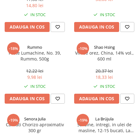
14,80 lei
IN STOC
IN STOC
ADAUGA IN COS
ADAUGA IN COS
Rummo
Shao Hsing
-18%
-10%
Paste Lumachine, No. 39,
Vin de orez, China, 14% vol.,
Rummo, 500g
600 ml
12,22 lei
20,37 lei
9,98 lei
18,33 lei
IN STOC
IN STOC
ADAUGA IN COS
ADAUGA IN COS
Senora Julia
La Brújula
-19%
-19%
Carnati Chorizo aproximativ
Sardine, intregi, in ulei de
300 gr
masline, 12-15 bucati, La
Brújula, 115 g