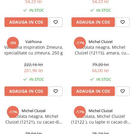
54,23 lei
54,23 lei
Ulei Huilerie Beaujolaise
IN STOC
IN STOC
Ulei Huileries du Berry
Uleiuri aromatizate
ADAUGA IN COS
ADAUGA IN COS
Ulei Wiberg Gastro
Valrhona
Michel Cluizel
-9%
-17%
Valrhona Inspiration Zmeura,
Ciocolata neagra, Michel
specialitate cu zmeura, 250 g
Cluizel (12115), amara, cu
cacao din plantatia EL Jardin
75%, 70 g
222,16 lei
79,20 lei
201,96 lei
66,00 lei
IN STOC
IN STOC
ADAUGA IN COS
ADAUGA IN COS
Michel Cluizel
Michel Cluizel
-17%
-17%
Ciocolata neagra, Michel
Ciocolata, Michel Cluizel
Cluizel (12121), cu cacao din
(12122 ), cu lapte si cacao din
plantatia La Laguna 70%, 70 g
plantatia La Laguna 47%, 70 g
78,94 lei
75,24 lei