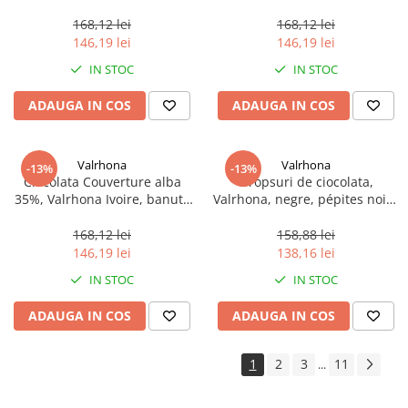
250 g
250 g
168,12 lei
168,12 lei
146,19 lei
146,19 lei
IN STOC
IN STOC
ADAUGA IN COS
ADAUGA IN COS
Valrhona
Valrhona
-13%
-13%
Ciocolata Couverture alba
Dropsuri de ciocolata,
35%, Valrhona Ivoire, banuti,
Valrhona, negre, pépites noire
250 g
(31841), 250 g
168,12 lei
158,88 lei
146,19 lei
138,16 lei
IN STOC
IN STOC
ADAUGA IN COS
ADAUGA IN COS
1
2
3
11
...