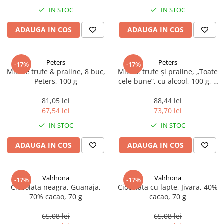
Spania / Cipru / Africa
Tigai grill
IN STOC
IN STOC
Sare de mare din Marea Nordului
Prajitore paine
ADAUGA IN COS
ADAUGA IN COS
Sare de mare din Oceanele Pacific
Gratare
si Indian
Sare de mare naturala din
Cesti, boluri, vesela
Peters
Peters
-17%
-17%
Portugalia
Mix de trufe & praline, 8 buc,
Mix de trufe și praline, „Toate
Sare de roca
Peters, 100 g
cele bune”, cu alcool, 100 g, 8
buc.
Sare marina
81,05 lei
88,44 lei
Sare speciala
67,54 lei
73,70 lei
Snacks
IN STOC
IN STOC
Specialitati din ulei
ADAUGA IN COS
ADAUGA IN COS
Terine si placinte
Uleiuri Premium
Valrhona
Valrhona
Uleiuri speciale/presate la rece
-17%
-17%
Ciocolata neagra, Guanaja,
Ciocolata cu lapte, Jivara, 40%
Ulei de masline extravirgin
70% cacao, 70 g
cacao, 70 g
Ulei Gegenbauer
65,08 lei
65,08 lei
Ulei Gewurzgarten