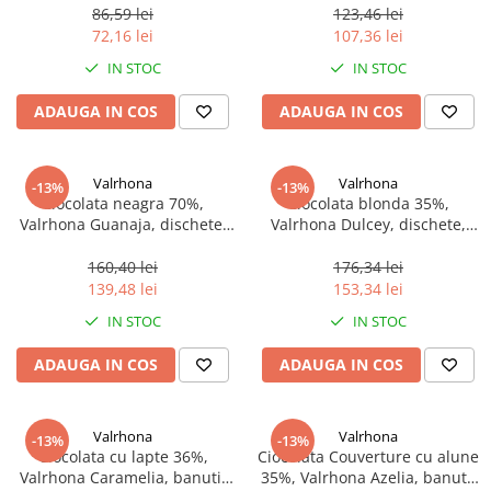
86,59 lei
123,46 lei
72,16 lei
107,36 lei
IN STOC
IN STOC
ADAUGA IN COS
ADAUGA IN COS
Valrhona
Valrhona
-13%
-13%
Ciocolata neagra 70%,
Ciocolata blonda 35%,
Valrhona Guanaja, dischete,
Valrhona Dulcey, dischete,
250 g
250 g
160,40 lei
176,34 lei
139,48 lei
153,34 lei
IN STOC
IN STOC
ADAUGA IN COS
ADAUGA IN COS
Valrhona
Valrhona
-13%
-13%
Ciocolata cu lapte 36%,
Ciocolata Couverture cu alune
Valrhona Caramelia, banuti,
35%, Valrhona Azelia, banuti,