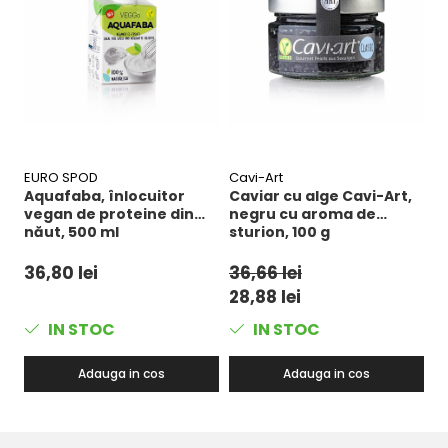
EURO SPOD
Cavi-Art
Ar
Aquafaba, înlocuitor
Caviar cu alge Cavi-Art,
V
vegan de proteine ​​din
negru cu aroma de
a
năut, 500 ml
sturion, 100 g
g
36,80 lei
36,66 lei
5
28,88 lei
5
IN STOC
IN STOC
Adauga in cos
Adauga in cos