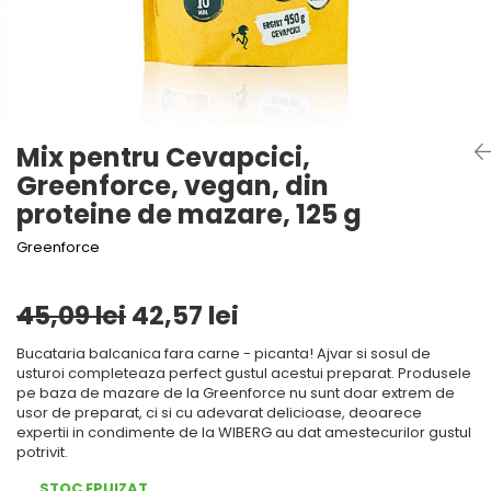
Mirodenii unice
Tigai
Mustar si specialitati din mustar
Strecuratoare, site, spumiere
Otet
Razatoare, peelere, feliatoare
Alte tipuri de otet
Tavi
Crema de otet balsamic si
Forme de copt
Mix pentru Cevapcici,
preparate
Greenforce, vegan, din
Placi de taiere
Otet balsamic
proteine de mazare, 125 g
Otet Fallot
Accesorii pentru patiserie
Otet Gegenbauer
Greenforce
Cafetiere
Otet Golles
Manusi de bucatarie
Otet Weyers
45,09 lei
42,57 lei
Vase gatit speciale
Otet Wiberg Gastro
Suporturi pentru oale
Piper
Bucataria balcanica fara carne - picanta! Ajvar si sosul de
usturoi completeaza perfect gustul acestui preparat. Produsele
Tigai wok
Produse de patiserie
pe baza de mazare de la Greenforce nu sunt doar extrem de
usor de preparat, ci si cu adevarat delicioase, deoarece
Capace pentru vase de gatit
Frisca si smantana
expertii in condimente de la WIBERG au dat amestecurilor gustul
Sare
Vase cu inductie
potrivit.
Sare de mare din Franta / Italia /
Seturi de oale si tigai
STOC EPUIZAT