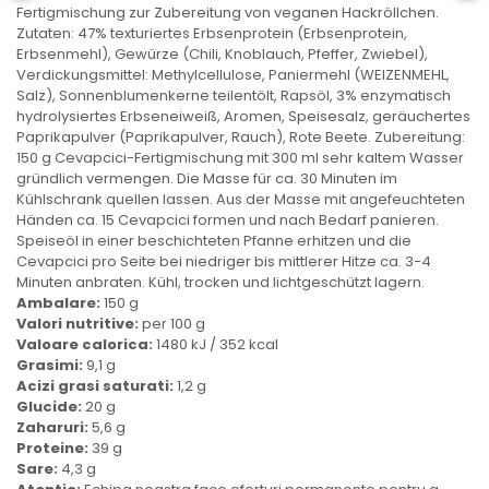
Fertigmischung zur Zubereitung von veganen Hackröllchen.
Zutaten: 47% texturiertes Erbsenprotein (Erbsenprotein,
Erbsenmehl), Gewürze (Chili, Knoblauch, Pfeffer, Zwiebel),
Verdickungsmittel: Methylcellulose, Paniermehl (WEIZENMEHL,
Salz), Sonnenblumenkerne teilentölt, Rapsöl, 3% enzymatisch
hydrolysiertes Erbseneiweiß, Aromen, Speisesalz, geräuchertes
Paprikapulver (Paprikapulver, Rauch), Rote Beete. Zubereitung:
150 g Cevapcici-Fertigmischung mit 300 ml sehr kaltem Wasser
gründlich vermengen. Die Masse für ca. 30 Minuten im
Kühlschrank quellen lassen. Aus der Masse mit angefeuchteten
Händen ca. 15 Cevapcici formen und nach Bedarf panieren.
Speiseöl in einer beschichteten Pfanne erhitzen und die
Cevapcici pro Seite bei niedriger bis mittlerer Hitze ca. 3-4
Minuten anbraten. Kühl, trocken und lichtgeschützt lagern.
Ambalare:
150 g
Valori nutritive:
per 100 g
Valoare calorica:
1480 kJ / 352 kcal
Grasimi:
9,1 g
Acizi grasi saturati:
1,2 g
Glucide:
20 g
Zaharuri:
5,6 g
Proteine:
39 g
Sare:
4,3 g