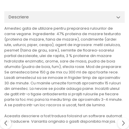
Ulei Huilerie Beaujolaise
Ulei Huileries du Berry
Descriere
Uleiuri aromatizate
Ulei Wiberg Gastro
Amestec gata de utilizare pentru prepararea rulourilor de
carne vegane. Ingrediente: 47% proteina de mazare texturata
(proteina de mazare, faina de mazare), condimente (ardei
iute, usturoi, piper, ceapa), agent de ingrosare: metil celuloza,
pesmet (faina de grau, sare), seminte de floarea-soarelui
partial dezoleiate, ulei de rapita, 3 % proteine din mazare
hidrolizate enzimatic, arome, sare de masa, pudra de boia
afumata (pudra de boia, fum), sfecla rosie. Mod de preparare:
Se amesteca bine 150 g de mix cu 300 ml de apa foarte rece.
Lasati amestecul sa se inmoaie in frigider timp de aproximativ
30 de minute. Cu mainile umezite formati aproximativ 15 rulouri
din amestec. La nevoie se poate adauga paine. Incalziti uleiul
de gatit intr-o tigaie antiaderenta si prajiti rulourile pe fiecare
parte la foc mic pana la mediu timp de aproximativ 3-4 minute.
A se pastra intr-un loc racoros si uscat, ferit de lumina.
Aceasta descriere a fost tradusa folosind un software automat
de traducere. Varianta originala o gasiti disponibila mai jos.