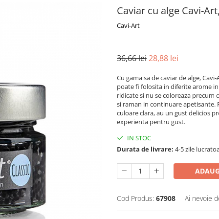
Caviar cu alge Cavi-Ar
Cavi-Art
36,66 lei
28,88 lei
Cu gama sa de caviar de alge, Cavi-
poate fi folosita in diferite arome i
ridicate si nu se coloreaza precum ca
si raman in continuare apetisante.
culoare clara, au un gust delicios 
experienta pentru gust.
IN STOC
Durata de livrare:
4-5 zile lucrato
ADAUG
Cod Produs:
67908
Ai nevoie d