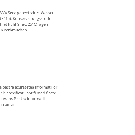
: 83% Seealgenextrakt*, Wasser,
 (E415). Konservierungsstoffe
net kühl (max. 25°C) lagern.
en verbrauchen.
 păstra acurateţea informaţiilor
ele specificaţii pot fi modificate
operare. Pentru informatii
rin email.