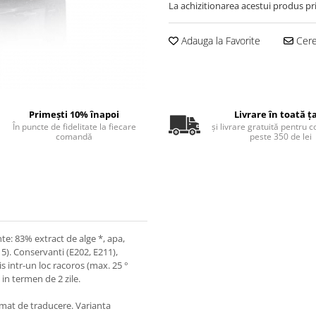
La achizitionarea acestui produs pr
Adauga la Favorite
Cere 
Primești 10% înapoi
Livrare în toată ț
În puncte de fidelitate la fiecare
și livrare gratuită pentru 
comandă
peste 350 de lei
nte: 83% extract de alge *, apa,
15). Conservanti (E202, E211),
s intr-un loc racoros (max. 25 °
 in termen de 2 zile.
omat de traducere. Varianta