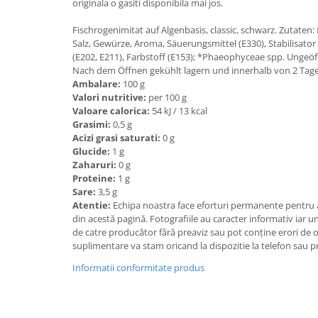
originala o gasiti disponibila mai jos.
Fischrogenimitat auf Algenbasis, classic, schwarz. Zutaten
Salz, Gewürze, Aroma, Säuerungsmittel (E330), Stabilisator
(E202, E211), Farbstoff (E153); *Phaeophyceae spp. Ungeöff
Nach dem Öffnen gekühlt lagern und innerhalb von 2 Tag
Ambalare:
100 g
Valori nutritive:
per 100 g
Valoare calorica:
54 kJ / 13 kcal
Grasimi:
0,5 g
Acizi grasi saturati:
0 g
Glucide:
1 g
Zaharuri:
0 g
Proteine:
1 g
Sare:
3,5 g
Atentie:
Echipa noastra face eforturi permanente pentru a
din acestă pagină. Fotografiile au caracter informativ iar un
de catre producător fără preaviz sau pot conţine erori de 
suplimentare va stam oricand la dispozitie la telefon sau p
Informatii conformitate produs