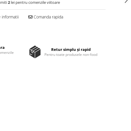
imiti
2
lei pentru comenzile viitoare
informatii
Comanda rapida
ara
Retur simplu și rapid
comenzile
Pentru toate produsele non-food