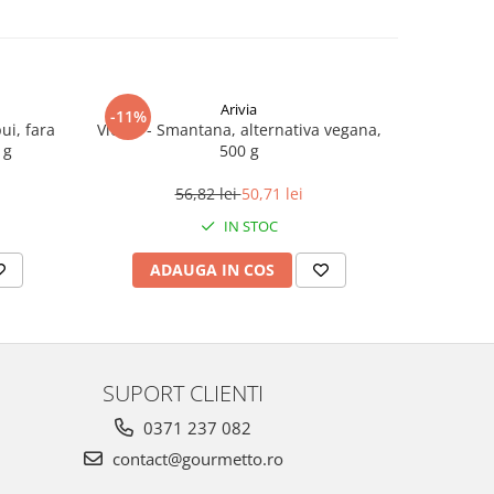
Arivia
-11%
-16%
ui, fara
Violife - Smantana, alternativa vegana,
Violif
 g
500 g
alterna
56,82 lei
50,71 lei
IN STOC
ADAUGA IN COS
AD
SUPORT CLIENTI
0371 237 082
contact@gourmetto.ro