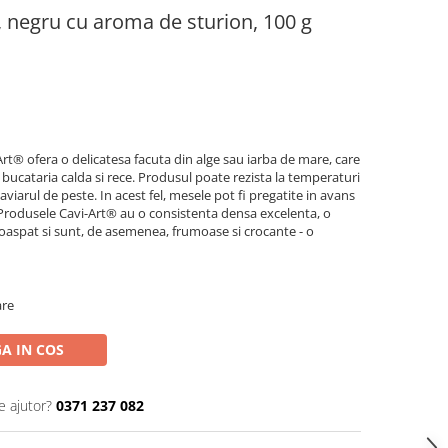
t, negru cu aroma de sturion, 100 g
Art® ofera o delicatesa facuta din alge sau iarba de mare, care
n bucataria calda si rece. Produsul poate rezista la temperaturi
viarul de peste. In acest fel, mesele pot fi pregatite in avans
 Produsele Cavi-Art® au o consistenta densa excelenta, o
proaspat si sunt, de asemenea, frumoase si crocante - o
are
A IN COS
e ajutor?
0371 237 082