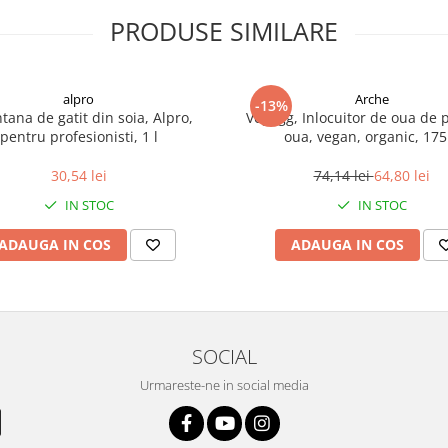
PRODUSE SIMILARE
alpro
Arche
-13%
ana de gatit din soia, Alpro,
VegEgg, Inlocuitor de oua de p
pentru profesionisti, 1 l
oua, vegan, organic, 175
30,54 lei
74,14 lei
64,80 lei
IN STOC
IN STOC
ADAUGA IN COS
ADAUGA IN COS
SOCIAL
Urmareste-ne in social media