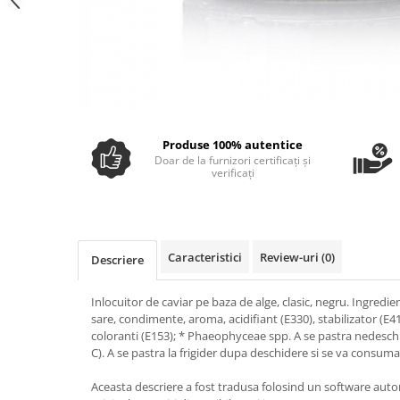
Ulei Huilerie Beaujolaise
Ulei Huileries du Berry
Uleiuri aromatizate
Ulei Wiberg Gastro
Produse 100% autentice
Doar de la furnizori certificați și
verificați
Caracteristici
Review-uri
(0)
Descriere
Inlocuitor de caviar pe baza de alge, clasic, negru. Ingredie
sare, condimente, aroma, acidifiant (E330), stabilizator (E4
coloranti (E153); * Phaeophyceae spp. A se pastra nedeschi
C). A se pastra la frigider dupa deschidere si se va consuma
Aceasta descriere a fost tradusa folosind un software aut