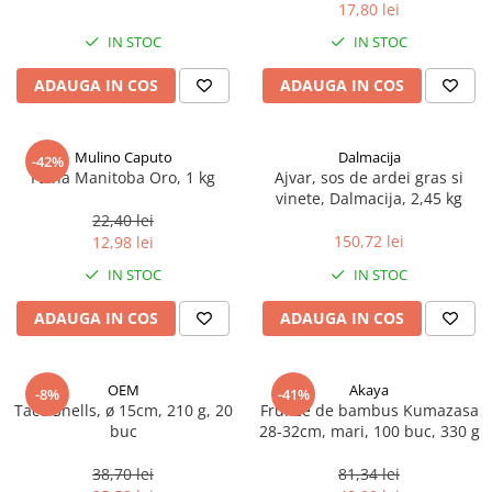
17,80 lei
Spania / Cipru / Africa
Tigai grill
Sare de mare din Marea Nordului
IN STOC
IN STOC
Prajitore paine
Sare de mare din Oceanele Pacific
ADAUGA IN COS
ADAUGA IN COS
Gratare
si Indian
Sare de mare naturala din
Cesti, boluri, vesela
Portugalia
Mulino Caputo
Dalmacija
-42%
Sare de roca
Faina Manitoba Oro, 1 kg
Ajvar, sos de ardei gras si
vinete, Dalmacija, 2,45 kg
Sare marina
22,40 lei
Sare speciala
150,72 lei
12,98 lei
Snacks
IN STOC
IN STOC
Specialitati din ulei
ADAUGA IN COS
ADAUGA IN COS
Terine si placinte
Uleiuri Premium
OEM
Akaya
Uleiuri speciale/presate la rece
-8%
-41%
Taco Shells, ø 15cm, 210 g, 20
Frunze de bambus Kumazasa
Ulei de masline extravirgin
buc
28-32cm, mari, 100 buc, 330 g
Ulei Gegenbauer
38,70 lei
81,34 lei
Ulei Gewurzgarten