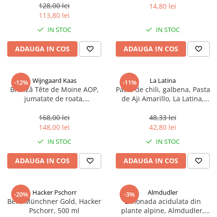
sferice, 200 g
128,00 lei
14,80 lei
113,80 lei
IN STOC
IN STOC
ADAUGA IN COS
ADAUGA IN COS
Wijngaard Kaas
La Latina
-12%
-11%
Brânză Tête de Moine AOP,
Pasta de chili, galbena, Pasta
jumatate de roata,
de Aji Amarillo, La Latina,
aproximativ 400 g
Peru 225 g
168,00 lei
48,33 lei
148,00 lei
42,80 lei
IN STOC
IN STOC
ADAUGA IN COS
ADAUGA IN COS
Hacker Pschorr
Almdudler
-20%
-3%
Bere Münchner Gold, Hacker
Limonada acidulata din
Pschorr, 500 ml
plante alpine, Almdudler,