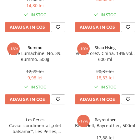
14,80 lei
IN STOC
IN STOC
ADAUGA IN COS
ADAUGA IN COS
Rummo
Shao Hsing
-18%
-10%
Paste Lumachine, No. 39,
Vin de orez, China, 14% vol.,
Rummo, 500g
600 ml
12,22 lei
20,37 lei
9,98 lei
18,33 lei
IN STOC
IN STOC
ADAUGA IN COS
ADAUGA IN COS
Les Perles
Bayreuther
-17%
Caviar condimentat „otet
Bere Hell, Bayreuther, 500ml
balsamic”, Les Perles,
marimea perlelor 5 mm,
17,88 lei