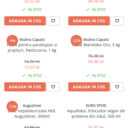
35,52 lei
48,00 lei
Ulei Huilerie Beaujolaise
IN STOC
IN STOC
Ulei Huileries du Berry
Uleiuri aromatizate
ADAUGA IN COS
ADAUGA IN COS
Ulei Wiberg Gastro
Mulino Caputo
Mulino Caputo
-9%
-22%
Faina pentru pandispan si
Faina Manitoba Oro, 5 kg
prajituri, Pasticceria, 1 kg
76,38 lei
14,26 lei
59,88 lei
13,03 lei
IN STOC
IN STOC
ADAUGA IN COS
ADAUGA IN COS
Augustiner
EURO SPOD
-17%
Bere nepasteurizata Hell,
Aquafaba, înlocuitor vegan de
Augustiner, 500ml
proteine ​​din năut, 500 ml
17,88 lei
36,80 lei