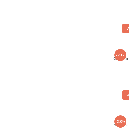
-29%
Chipsur
-23%
Paste Pa