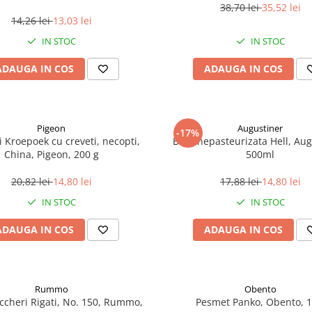
38,70 lei
35,52 lei
14,26 lei
13,03 lei
IN STOC
IN STOC
ADAUGA IN COS
ADAUGA IN COS
Pigeon
Augustiner
-17%
i Kroepoek cu creveti, necopti,
Bere nepasteurizata Hell, Aug
China, Pigeon, 200 g
500ml
20,82 lei
14,80 lei
17,88 lei
14,80 lei
IN STOC
IN STOC
ADAUGA IN COS
ADAUGA IN COS
Rummo
Obento
ccheri Rigati, No. 150, Rummo,
Pesmet Panko, Obento, 1