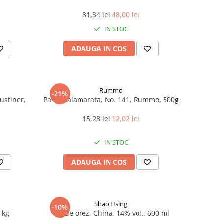
81,34 lei
48,00 lei
IN STOC
ADAUGA IN COS
Rummo
-21%
ustiner,
Paste Calamarata, No. 141, Rummo, 500g
15,28 lei
12,02 lei
IN STOC
ADAUGA IN COS
Shao Hsing
-10%
 kg
Vin de orez, China, 14% vol., 600 ml