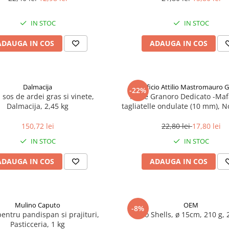
IN STOC
IN STOC
ADAUGA IN COS
ADAUGA IN COS
Dalmacija
Pastificio Attilio Mastromauro 
-22%
, sos de ardei gras si vinete,
Paste Granoro Dedicato -Maf
Dalmacija, 2,45 kg
tagliatelle ondulate (10 mm), N
150,72 lei
22,80 lei
17,80 lei
IN STOC
IN STOC
ADAUGA IN COS
ADAUGA IN COS
Mulino Caputo
OEM
-8%
pentru pandispan si prajituri,
Taco Shells, ø 15cm, 210 g, 
Pasticceria, 1 kg