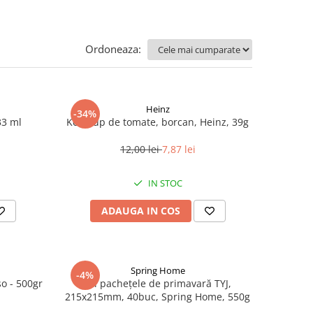
Ordoneaza:
Heinz
-34%
33 ml
Ketchup de tomate, borcan, Heinz, 39g
12,00 lei
7,87 lei
IN STOC
ADAUGA IN COS
Spring Home
-4%
so - 500gr
Foi pachețele de primavară TYJ,
215x215mm, 40buc, Spring Home, 550g