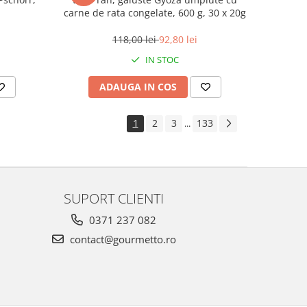
carne de rata congelate, 600 g, 30 x 20g
118,00 lei
92,80 lei
IN STOC
ADAUGA IN COS
1
2
3
133
...
SUPORT CLIENTI
0371 237 082
contact@gourmetto.ro