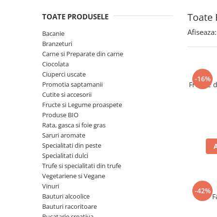
Spania / Cipru / Africa
Tigai grill
Toate 
TOATE PRODUSELE
Sare de mare din Marea Nordului
Prajitore paine
Sare de mare din Oceanele Pacific
Afiseaza:
Bacanie
Gratare
si Indian
Branzeturi
Sare de mare naturala din
Cesti, boluri, vesela
Carne si Preparate din carne
Portugalia
Ciocolata
Ciuperci uscate
Sare de roca
-16%
Promotia saptamanii
Frunze 
Sare marina
Cutite si accesorii
Sare speciala
Fructe si Legume proaspete
Snacks
Produse BIO
Rata, gasca si foie gras
Specialitati din ulei
Saruri aromate
Terine si placinte
Specialitati din peste
Specialitati dulci
Uleiuri Premium
Trufe si specialitati din trufe
Uleiuri speciale/presate la rece
Vegetariene si Vegane
Ulei de masline extravirgin
Vinuri
-42%
Bauturi alcoolice
F
Ulei Gegenbauer
Bauturi racoritoare
Ulei Gewurzgarten
Bucatarie creativa