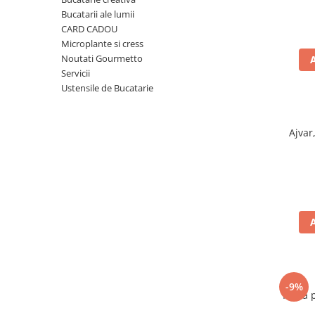
Ulei Huilerie Beaujolaise
Bucatarii ale lumii
Ulei Huileries du Berry
CARD CADOU
Microplante si cress
Uleiuri aromatizate
Noutati Gourmetto
Ulei Wiberg Gastro
Servicii
Ustensile de Bucatarie
Ajvar
-9%
Faina 