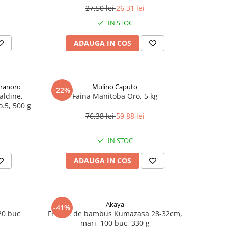
27,50 lei
26,31 lei
IN STOC
ADAUGA IN COS
Granoro
Mulino Caputo
-22%
aldine,
Faina Manitoba Oro, 5 kg
o.5, 500 g
76,38 lei
59,88 lei
IN STOC
ADAUGA IN COS
Akaya
-41%
20 buc
Frunze de bambus Kumazasa 28-32cm,
mari, 100 buc, 330 g