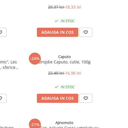
20,37 lei
18,33 lei
IN STOC
ADAUGA IN COS
Caputo
-24%
mic”, Les
Drojdie Caputo, cutie, 100g
 sferice,
22,40 lei
16,98 lei
IN STOC
ADAUGA IN COS
Ajinomoto
-21%
Pschorr,
Wan Tan, galuste Gyoza umplute cu