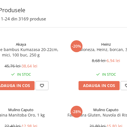
Produsele
1-
24
din
3169
produse
Akaya
Heinz
-20%
de bambus Kumazasa 20-22cm,
Maioneza, Heinz, borcan, 
mici, 100 buc, 250 g
8,68 lei
6,94 lei
45,76 lei
38,64 lei
IN STOC
IN STOC
ADAUGA IN COS
ADAUGA IN COS
Mulino Caputo
Mulino Caputo
-28%
aina Manitoba Oro, 1 kg
Faina fara Gluten, Nuvola di Ri
22,40 lei
12,98 lei
21,80 lei
15,80 lei