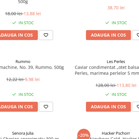
500g
38,70 lei
18,00 lei
13,88 lei
IN STOC
IN STOC
ADAUGA IN COS
ADAUGA IN COS
Rummo
Les Perles
umachine, No. 39, Rummo, 500g
Caviar condimentat „otet balsa
Perles, marimea perlelor 5 mm,
200 g
12,22 lei
9,98 lei
128,00 lei
113,80 lei
IN STOC
IN STOC
ADAUGA IN COS
ADAUGA IN COS
Senora Julia
Hacker Pschorr
-20%
i Chorizo aproximativ 300 gr
Bere Münchner Gold, Hacker 