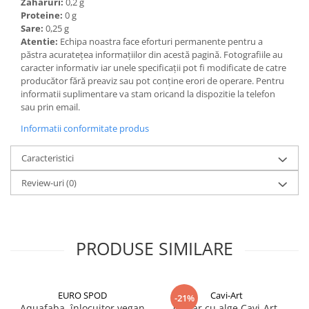
Zaharuri:
0,2 g
Proteine:
0 g
Sare:
0,25 g
Atentie:
Echipa noastra face eforturi permanente pentru a
păstra acurateţea informaţiilor din acestă pagină. Fotografiile au
caracter informativ iar unele specificaţii pot fi modificate de catre
producător fără preaviz sau pot conţine erori de operare. Pentru
informatii suplimentare va stam oricand la dispozitie la telefon
sau prin email.
Informatii conformitate produs
Caracteristici
Review-uri
(0)
PRODUSE SIMILARE
EURO SPOD
Cavi-Art
-21%
Aquafaba, înlocuitor vegan
Caviar cu alge Cavi-Art,