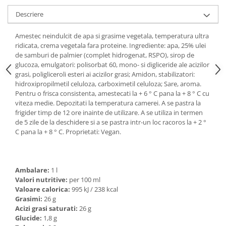
Ulei Huilerie Beaujolaise
Descriere
Ulei Huileries du Berry
Uleiuri aromatizate
Amestec neindulcit de apa si grasime vegetala, temperatura ultra
ridicata, crema vegetala fara proteine. Ingrediente: apa, 25% ulei
Ulei Wiberg Gastro
de samburi de palmier (complet hidrogenat, RSPO), sirop de
glucoza, emulgatori: polisorbat 60, mono- si digliceride ale acizilor
grasi, poligliceroli esteri ai acizilor grasi; Amidon, stabilizatori:
hidroxipropilmetil celuloza, carboximetil celuloza; Sare, aroma.
Pentru o frisca consistenta, amestecati la + 6 ° C pana la + 8 ° C cu
viteza medie. Depozitati la temperatura camerei. A se pastra la
frigider timp de 12 ore inainte de utilizare. A se utiliza in termen
de 5 zile de la deschidere si a se pastra intr-un loc racoros la + 2 °
C pana la + 8 ° C. Proprietati: Vegan.
Ambalare:
1 l
Valori nutritive:
per 100 ml
Valoare calorica:
995 kJ / 238 kcal
Grasimi:
26 g
Acizi grasi saturati:
26 g
Glucide:
1,8 g