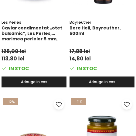
Les Perles
Bayreuther
Caviar condimentat „otet
Bere Hell, Bayreuther,
balsamic”, Les Perles,
500ml
marimea perlelor 5 mm,
sferice, 200 g
128,00 lei
17,88 lei
113,80 lei
14,80 lei
IN STOC
IN STOC
Adauga in cos
Adauga in cos
-12%
-11%