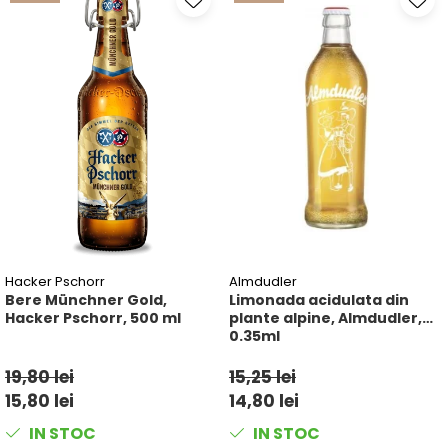
Hacker Pschorr
Almdudler
Bere Münchner Gold,
Limonada acidulata din
Hacker Pschorr, 500 ml
plante alpine, Almdudler,
0.35ml
19,80 lei
15,25 lei
15,80 lei
14,80 lei
IN STOC
IN STOC