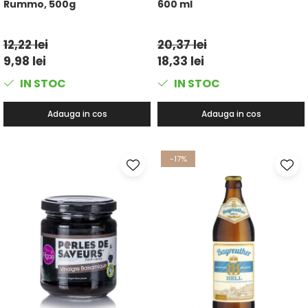
Rummo, 500g
600 ml
12,22 lei
20,37 lei
9,98 lei
18,33 lei
IN STOC
IN STOC
Adauga in cos
Adauga in cos
-17%