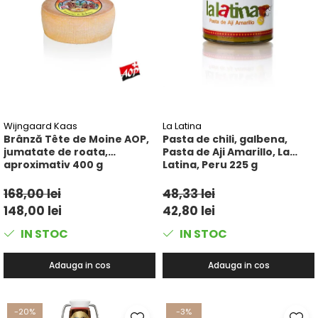
Wijngaard Kaas
La Latina
Brânză Tête de Moine AOP,
Pasta de chili, galbena,
jumatate de roata,
Pasta de Aji Amarillo, La
aproximativ 400 g
Latina, Peru 225 g
168,00 lei
48,33 lei
148,00 lei
42,80 lei
IN STOC
IN STOC
Adauga in cos
Adauga in cos
-20%
-3%