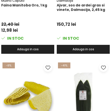
Mulino Caputo
Dalmacija
Faina Manitoba Oro, 1 kg
Ajvar, sos de ardei gras si
vinete, Dalmacija, 2,45 kg
22,40 lei
150,72 lei
12,98 lei
IN STOC
IN STOC
Adauga in cos
Adauga in cos
-8%
-41%