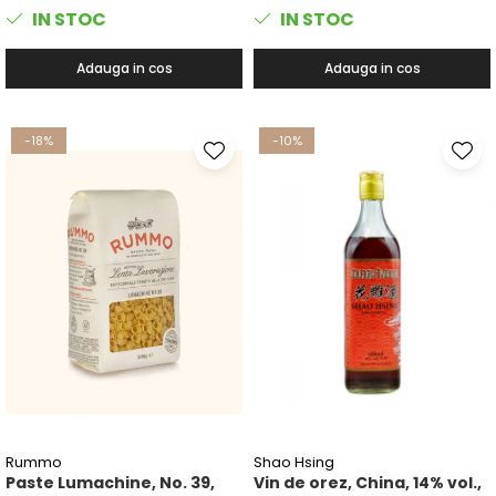
IN STOC
IN STOC
Adauga in cos
Adauga in cos
-18%
-10%
Rummo
Shao Hsing
Paste Lumachine, No. 39,
Vin de orez, China, 14% vol.,