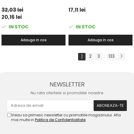
32,03 lei
17,11 lei
20,16 lei
IN STOC
IN STOC
Adauga in cos
Adauga in cos
1
2
3
133
...
NEWSLETTER
Nu rata ofertele si promotiile noastre
Vreau sa primesc newsletter cu promotiile magazinului. Afla
mai multe in
Politica de Confidentialitate