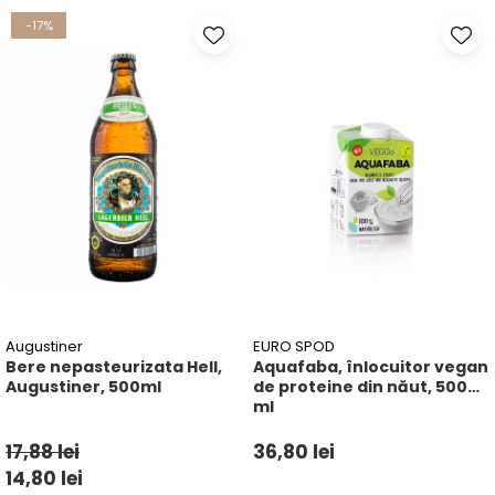
-17%
Augustiner
EURO SPOD
Bere nepasteurizata Hell,
Aquafaba, înlocuitor vegan
Augustiner, 500ml
de proteine ​​din năut, 500
ml
17,88 lei
36,80 lei
14,80 lei