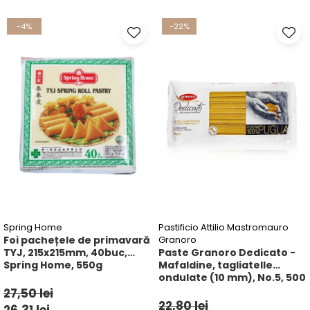
Ulei Huilerie Beaujolaise
-4%
-22%
Ulei Huileries du Berry
Uleiuri aromatizate
Ulei Wiberg Gastro
Spring Home
Pastificio Attilio Mastromauro
Foi pachețele de primavară
Granoro
TYJ, 215x215mm, 40buc,
Paste Granoro Dedicato -
Spring Home, 550g
Mafaldine, tagliatelle
ondulate (10 mm), No.5, 500
g
27,50 lei
22,80 lei
26,31 lei