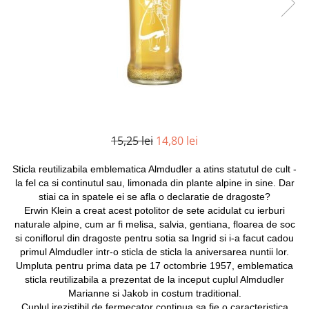
Mirodenii unice
Strecuratoare, site, spumiere
Mustar si specialitati din mustar
Razatoare, peelere, feliatoare
Otet
Tavi
Alte tipuri de otet
Forme de copt
Crema de otet balsamic si
Placi de taiere
preparate
Accesorii pentru patiserie
Otet balsamic
Cafetiere
Otet Fallot
15,25 lei
14,80 lei
Otet Gegenbauer
Manusi de bucatarie
Otet Golles
Sticla reutilizabila emblematica Almdudler a atins statutul de cult -
Vase gatit speciale
la fel ca si continutul sau, limonada din plante alpine in sine. Dar
Otet Weyers
Suporturi pentru oale
stiai ca in spatele ei se afla o declaratie de dragoste?
Otet Wiberg Gastro
Erwin Klein a creat acest potolitor de sete acidulat cu ierburi
Tigai wok
Piper
naturale alpine, cum ar fi melisa, salvia, gentiana, floarea de soc
Capace pentru vase de gatit
si coniflorul din dragoste pentru sotia sa Ingrid si i-a facut cadou
Produse de patiserie
primul Almdudler intr-o sticla de sticla la aniversarea nuntii lor.
Vase cu inductie
Frisca si smantana
Umpluta pentru prima data pe 17 octombrie 1957, emblematica
Seturi de oale si tigai
sticla reutilizabila a prezentat de la inceput cuplul Almdudler
Sare
Marianne si Jakob in costum traditional.
Placi inductie
Sare de mare din Franta / Italia /
Cuplul irezistibil de fermecator continua sa fie o caracteristica