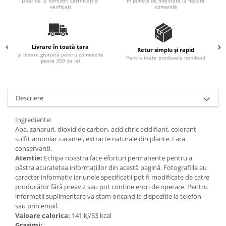
Doar de la furnizori certificați și
În puncte de fidelitate la fiecare
Ulei Huilerie Beaujolaise
verificați
comandă
Ulei Huileries du Berry
Uleiuri aromatizate
Ulei Wiberg Gastro
Livrare în toată țara
Retur simplu și rapid
și livrare gratuită pentru comenzile
Pentru toate produsele non-food
peste 350 de lei
Descriere
Ingrediente:
Apa, zaharuri, dioxid de carbon, acid citric acidifiant, colorant
sulfit amoniac caramel, extracte naturale din plante. Fara
conservanti.
Atentie:
Echipa noastra face eforturi permanente pentru a
păstra acurateţea informaţiilor din acestă pagină. Fotografiile au
caracter informativ iar unele specificaţii pot fi modificate de catre
producător fără preaviz sau pot conţine erori de operare. Pentru
informatii suplimentare va stam oricand la dispozitie la telefon
sau prin email.
Valoare calorica:
141 kJ/33 kcal
Grasimi: