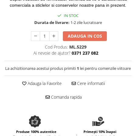
Spania / Cipru / Africa
Tigai grill
comerciala a sticlelor si conservelor noastre pana in prezent.
Sare de mare din Marea Nordului
Prajitore paine
IN STOC
Sare de mare din Oceanele Pacific
Durata de livrare:
1-2 zile lucratoare
Gratare
si Indian
Sare de mare naturala din
Cesti, boluri, vesela
ADAUGA IN COS
Portugalia
Cod Produs:
ML.5229
Sare de roca
Ai nevoie de ajutor?
0371 237 082
Sare marina
Sare speciala
La achizitionarea acestui produs primiti
1
lei pentru comenzile viitoare
Snacks
Specialitati din ulei
Adauga la Favorite
Cere informatii
Terine si placinte
Comanda rapida
Uleiuri Premium
Uleiuri speciale/presate la rece
Ulei de masline extravirgin
Ulei Gegenbauer
Produse 100% autentice
Primești 10% înapoi
Ulei Gewurzgarten