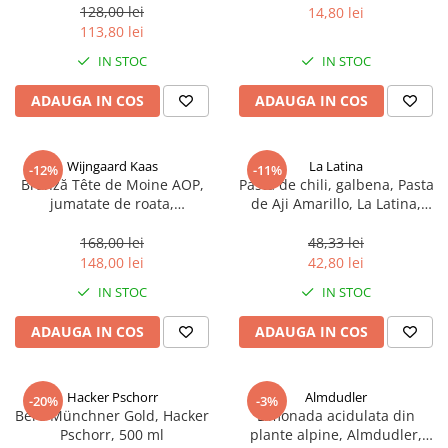
sferice, 200 g
128,00 lei
14,80 lei
113,80 lei
IN STOC
IN STOC
ADAUGA IN COS
ADAUGA IN COS
Wijngaard Kaas
La Latina
-12%
-11%
Brânză Tête de Moine AOP,
Pasta de chili, galbena, Pasta
jumatate de roata,
de Aji Amarillo, La Latina,
aproximativ 400 g
Peru 225 g
168,00 lei
48,33 lei
148,00 lei
42,80 lei
IN STOC
IN STOC
ADAUGA IN COS
ADAUGA IN COS
Hacker Pschorr
Almdudler
-20%
-3%
Bere Münchner Gold, Hacker
Limonada acidulata din
Pschorr, 500 ml
plante alpine, Almdudler,