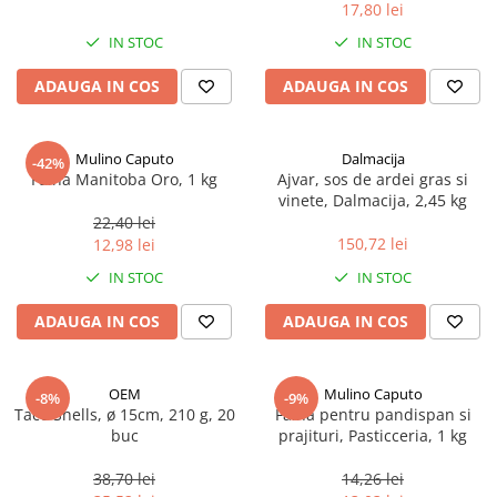
17,80 lei
Spania / Cipru / Africa
Tigai grill
Sare de mare din Marea Nordului
IN STOC
IN STOC
Prajitore paine
Sare de mare din Oceanele Pacific
ADAUGA IN COS
ADAUGA IN COS
Gratare
si Indian
Sare de mare naturala din
Cesti, boluri, vesela
Portugalia
Mulino Caputo
Dalmacija
-42%
Sare de roca
Faina Manitoba Oro, 1 kg
Ajvar, sos de ardei gras si
vinete, Dalmacija, 2,45 kg
Sare marina
22,40 lei
Sare speciala
150,72 lei
12,98 lei
Snacks
IN STOC
IN STOC
Specialitati din ulei
ADAUGA IN COS
ADAUGA IN COS
Terine si placinte
Uleiuri Premium
OEM
Mulino Caputo
Uleiuri speciale/presate la rece
-8%
-9%
Taco Shells, ø 15cm, 210 g, 20
Faina pentru pandispan si
Ulei de masline extravirgin
buc
prajituri, Pasticceria, 1 kg
Ulei Gegenbauer
38,70 lei
14,26 lei
Ulei Gewurzgarten