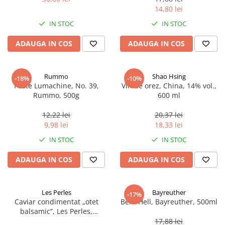
14,80 lei
IN STOC
IN STOC
ADAUGA IN COS
ADAUGA IN COS
Rummo
Shao Hsing
-18%
-10%
Paste Lumachine, No. 39,
Vin de orez, China, 14% vol.,
Rummo, 500g
600 ml
12,22 lei
20,37 lei
9,98 lei
18,33 lei
IN STOC
IN STOC
ADAUGA IN COS
ADAUGA IN COS
Les Perles
Bayreuther
-17%
Caviar condimentat „otet
Bere Hell, Bayreuther, 500ml
balsamic”, Les Perles,
marimea perlelor 5 mm,
17,88 lei