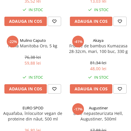
35,52 lei
13,03 lei
Ulei Huilerie Beaujolaise
IN STOC
IN STOC
Ulei Huileries du Berry
Uleiuri aromatizate
ADAUGA IN COS
ADAUGA IN COS
Ulei Wiberg Gastro
Mulino Caputo
Akaya
-22%
-41%
Faina Manitoba Oro, 5 kg
Frunze de bambus Kumazasa
28-32cm, mari, 100 buc, 330 g
76,38 lei
81,34 lei
59,88 lei
48,00 lei
IN STOC
IN STOC
ADAUGA IN COS
ADAUGA IN COS
EURO SPOD
Augustiner
-17%
Aquafaba, înlocuitor vegan de
Bere nepasteurizata Hell,
proteine ​​din năut, 500 ml
Augustiner, 500ml
36,80 lei
17,88 lei