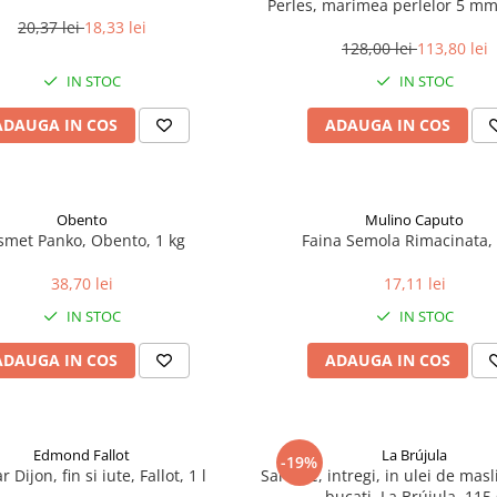
Perles, marimea perlelor 5 mm,
200 g
20,37 lei
18,33 lei
128,00 lei
113,80 lei
IN STOC
IN STOC
ADAUGA IN COS
ADAUGA IN COS
Obento
Mulino Caputo
smet Panko, Obento, 1 kg
Faina Semola Rimacinata, 
38,70 lei
17,11 lei
IN STOC
IN STOC
ADAUGA IN COS
ADAUGA IN COS
Edmond Fallot
La Brújula
-19%
 Dijon, fin si iute, Fallot, 1 l
Sardine, intregi, in ulei de mas
bucati, La Brújula, 115