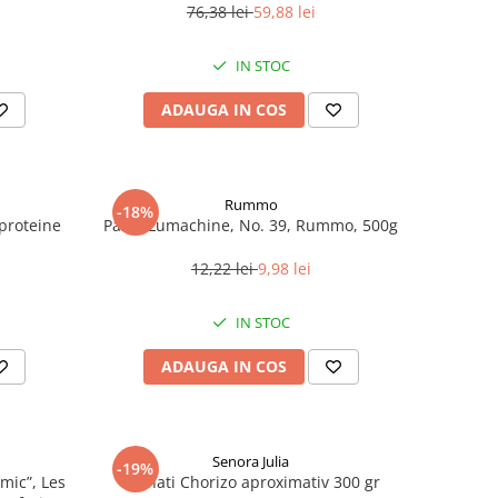
76,38 lei
59,88 lei
IN STOC
ADAUGA IN COS
Rummo
-18%
roteine ​​
Paste Lumachine, No. 39, Rummo, 500g
12,22 lei
9,98 lei
IN STOC
ADAUGA IN COS
Senora Julia
-19%
mic”, Les
Carnati Chorizo aproximativ 300 gr