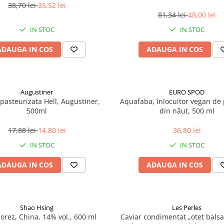
38,70 lei
35,52 lei
81,34 lei
48,00 lei
IN STOC
IN STOC
ADAUGA IN COS
ADAUGA IN COS
Augustiner
EURO SPOD
pasteurizata Hell, Augustiner,
Aquafaba, înlocuitor vegan de p
500ml
din năut, 500 ml
17,88 lei
14,80 lei
36,80 lei
IN STOC
IN STOC
ADAUGA IN COS
ADAUGA IN COS
Shao Hsing
Les Perles
 orez, China, 14% vol., 600 ml
Caviar condimentat „otet balsa