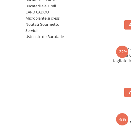
Ulei Huilerie Beaujolaise
Bucatarii ale lumii
Ulei Huileries du Berry
CARD CADOU
Microplante si cress
Uleiuri aromatizate
Noutati Gourmetto
Ulei Wiberg Gastro
Servicii
Ustensile de Bucatarie
Pastif
-22%
Paste 
tagliatel
-8%
Taco 