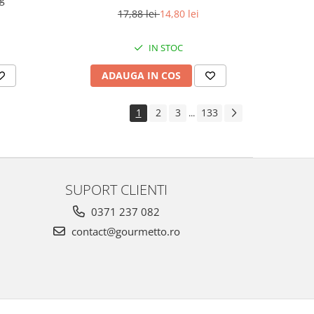
17,88 lei
14,80 lei
IN STOC
ADAUGA IN COS
1
2
3
133
...
SUPORT CLIENTI
0371 237 082
contact@gourmetto.ro