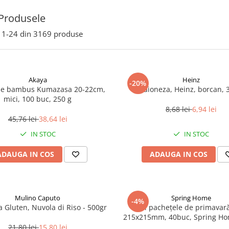
Produsele
1-
24
din
3169
produse
Akaya
Heinz
-20%
de bambus Kumazasa 20-22cm,
Maioneza, Heinz, borcan, 
mici, 100 buc, 250 g
8,68 lei
6,94 lei
45,76 lei
38,64 lei
IN STOC
IN STOC
ADAUGA IN COS
ADAUGA IN COS
Mulino Caputo
Spring Home
-4%
a Gluten, Nuvola di Riso - 500gr
Foi pachețele de primavară
215x215mm, 40buc, Spring Ho
21,80 lei
15,80 lei