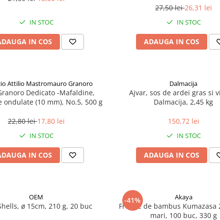
27,50 lei
26,31 lei
IN STOC
IN STOC
ADAUGA IN COS
ADAUGA IN COS
icio Attilio Mastromauro Granoro
Dalmacija
Granoro Dedicato -Mafaldine,
Ajvar, sos de ardei gras si v
le ondulate (10 mm), No.5, 500 g
Dalmacija, 2,45 kg
22,80 lei
17,80 lei
150,72 lei
IN STOC
IN STOC
ADAUGA IN COS
ADAUGA IN COS
OEM
Akaya
-41%
Shells, ø 15cm, 210 g, 20 buc
Frunze de bambus Kumazasa 
mari, 100 buc, 330 g