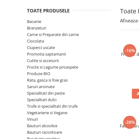
Spania / Cipru / Africa
Tigai grill
Toate 
TOATE PRODUSELE
Sare de mare din Marea Nordului
Prajitore paine
Sare de mare din Oceanele Pacific
Afiseaza:
Bacanie
Gratare
si Indian
Branzeturi
Sare de mare naturala din
Cesti, boluri, vesela
Carne si Preparate din carne
Portugalia
Ciocolata
Ciuperci uscate
Sare de roca
-16%
Promotia saptamanii
Frunze 
Sare marina
Cutite si accesorii
Sare speciala
Fructe si Legume proaspete
Snacks
Produse BIO
Rata, gasca si foie gras
Specialitati din ulei
Saruri aromate
Terine si placinte
Specialitati din peste
Specialitati dulci
Uleiuri Premium
Trufe si specialitati din trufe
Uleiuri speciale/presate la rece
Vegetariene si Vegane
Ulei de masline extravirgin
Vinuri
-28%
Bauturi alcoolice
Faina far
Ulei Gegenbauer
Bauturi racoritoare
Ulei Gewurzgarten
Bucatarie creativa