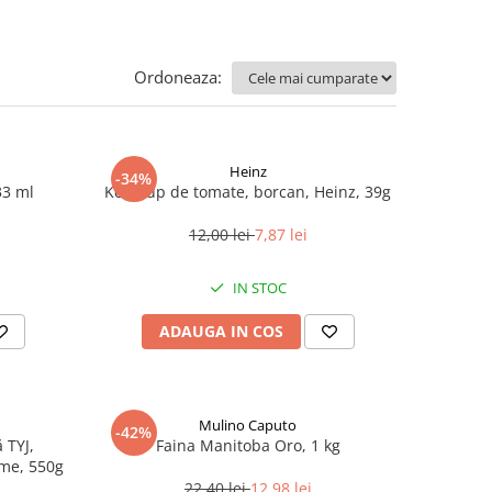
Ordoneaza:
Heinz
-34%
33 ml
Ketchup de tomate, borcan, Heinz, 39g
12,00 lei
7,87 lei
IN STOC
ADAUGA IN COS
Mulino Caputo
-42%
 TYJ,
Faina Manitoba Oro, 1 kg
me, 550g
22,40 lei
12,98 lei