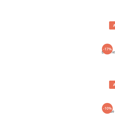
-17%
Bere ne
-10%
Vin de