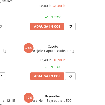
 sferice,
58,00 lei
46,80 lei
IN STOC
ADAUGA IN COS
Caputo
-24%
1 kg
Drojdie Caputo, cutie, 100g
22,40 lei
16,98 lei
IN STOC
ADAUGA IN COS
Bayreuther
-17%
line, 12-15
Bere Hell, Bayreuther, 500ml
 g