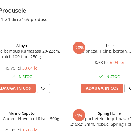
Produsele
1-
24
din
3169
produse
Akaya
Heinz
-20%
de bambus Kumazasa 20-22cm,
Maioneza, Heinz, borcan, 
mici, 100 buc, 250 g
8,68 lei
6,94 lei
45,76 lei
38,64 lei
IN STOC
IN STOC
ADAUGA IN COS
ADAUGA IN COS
Mulino Caputo
Spring Home
-4%
a Gluten, Nuvola di Riso - 500gr
Foi pachețele de primavară
215x215mm, 40buc, Spring Ho
21,80 lei
15,80 lei