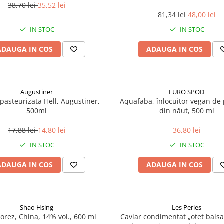
38,70 lei
35,52 lei
81,34 lei
48,00 lei
IN STOC
IN STOC
ADAUGA IN COS
ADAUGA IN COS
Augustiner
EURO SPOD
pasteurizata Hell, Augustiner,
Aquafaba, înlocuitor vegan de p
500ml
din năut, 500 ml
17,88 lei
14,80 lei
36,80 lei
IN STOC
IN STOC
ADAUGA IN COS
ADAUGA IN COS
Shao Hsing
Les Perles
 orez, China, 14% vol., 600 ml
Caviar condimentat „otet balsa