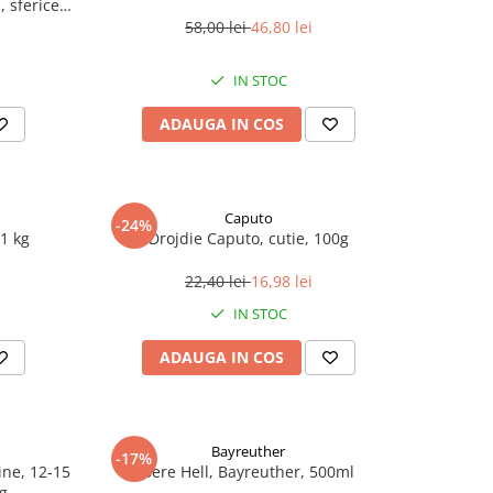
 sferice,
58,00 lei
46,80 lei
IN STOC
ADAUGA IN COS
Caputo
-24%
1 kg
Drojdie Caputo, cutie, 100g
22,40 lei
16,98 lei
IN STOC
ADAUGA IN COS
Bayreuther
-17%
line, 12-15
Bere Hell, Bayreuther, 500ml
 g