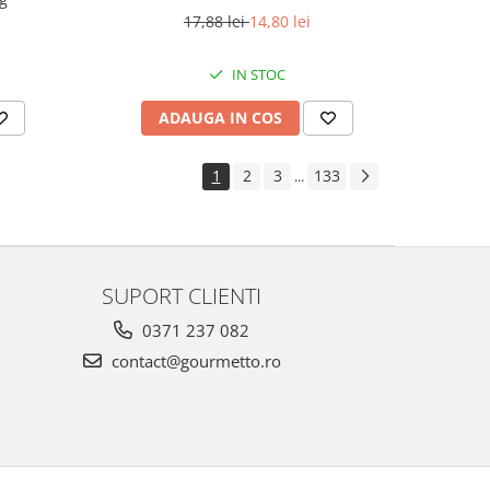
17,88 lei
14,80 lei
IN STOC
ADAUGA IN COS
1
2
3
133
...
SUPORT CLIENTI
0371 237 082
contact@gourmetto.ro