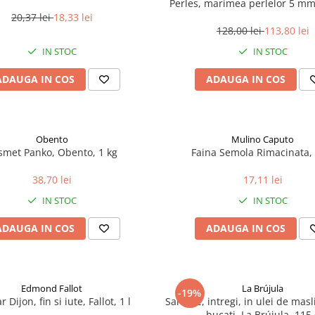
Perles, marimea perlelor 5 mm,
200 g
20,37 lei
18,33 lei
128,00 lei
113,80 lei
IN STOC
IN STOC
ADAUGA IN COS
ADAUGA IN COS
Obento
Mulino Caputo
smet Panko, Obento, 1 kg
Faina Semola Rimacinata, 
38,70 lei
17,11 lei
IN STOC
IN STOC
ADAUGA IN COS
ADAUGA IN COS
Edmond Fallot
La Brújula
-19%
 Dijon, fin si iute, Fallot, 1 l
Sardine, intregi, in ulei de mas
bucati, La Brújula, 115