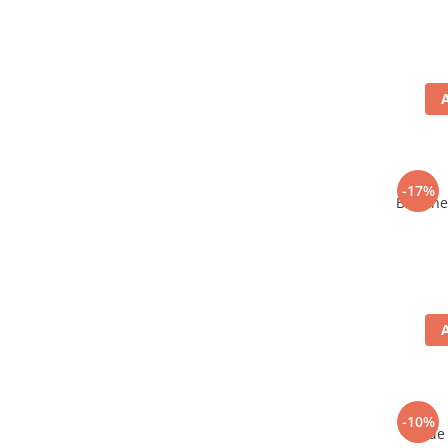
-17%
Bere ne
-10%
Vin de