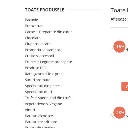
Spania / Cipru / Africa
Tigai grill
Toate 
TOATE PRODUSELE
Sare de mare din Marea Nordului
Prajitore paine
Sare de mare din Oceanele Pacific
Afiseaza:
Bacanie
Gratare
si Indian
Branzeturi
Sare de mare naturala din
Cesti, boluri, vesela
Carne si Preparate din carne
Portugalia
Ciocolata
Ciuperci uscate
Sare de roca
-16%
Promotia saptamanii
Frunze 
Sare marina
Cutite si accesorii
Sare speciala
Fructe si Legume proaspete
Snacks
Produse BIO
Rata, gasca si foie gras
Specialitati din ulei
Saruri aromate
Terine si placinte
Specialitati din peste
Specialitati dulci
Uleiuri Premium
Trufe si specialitati din trufe
Uleiuri speciale/presate la rece
Vegetariene si Vegane
Ulei de masline extravirgin
Vinuri
-28%
Bauturi alcoolice
Faina far
Ulei Gegenbauer
Bauturi racoritoare
Ulei Gewurzgarten
Bucatarie creativa