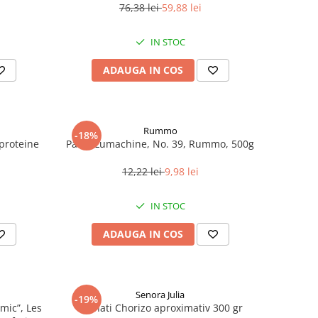
76,38 lei
59,88 lei
IN STOC
ADAUGA IN COS
Rummo
-18%
roteine ​​
Paste Lumachine, No. 39, Rummo, 500g
12,22 lei
9,98 lei
IN STOC
ADAUGA IN COS
Senora Julia
-19%
mic”, Les
Carnati Chorizo aproximativ 300 gr