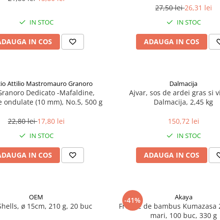
27,50 lei
26,31 lei
IN STOC
IN STOC
ADAUGA IN COS
ADAUGA IN COS
icio Attilio Mastromauro Granoro
Dalmacija
Granoro Dedicato -Mafaldine,
Ajvar, sos de ardei gras si v
le ondulate (10 mm), No.5, 500 g
Dalmacija, 2,45 kg
22,80 lei
17,80 lei
150,72 lei
IN STOC
IN STOC
ADAUGA IN COS
ADAUGA IN COS
OEM
Akaya
-41%
Shells, ø 15cm, 210 g, 20 buc
Frunze de bambus Kumazasa 
mari, 100 buc, 330 g