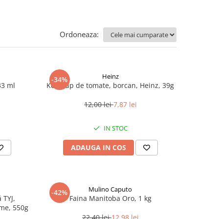
Ordoneaza:
Heinz
-34%
33 ml
Ketchup de tomate, borcan, Heinz, 39g
12,00 lei
7,87 lei
IN STOC
ADAUGA IN COS
Mulino Caputo
-42%
 TYJ,
Faina Manitoba Oro, 1 kg
me, 550g
22,40 lei
12,98 lei