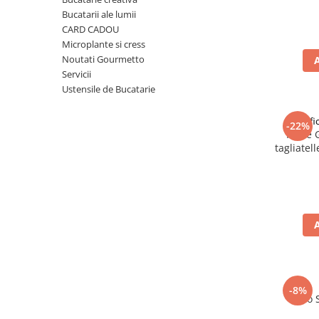
Ulei Huilerie Beaujolaise
Bucatarii ale lumii
Ulei Huileries du Berry
CARD CADOU
Microplante si cress
Uleiuri aromatizate
Noutati Gourmetto
Ulei Wiberg Gastro
Servicii
Ustensile de Bucatarie
Pastif
-22%
Paste 
tagliatel
-8%
Taco 