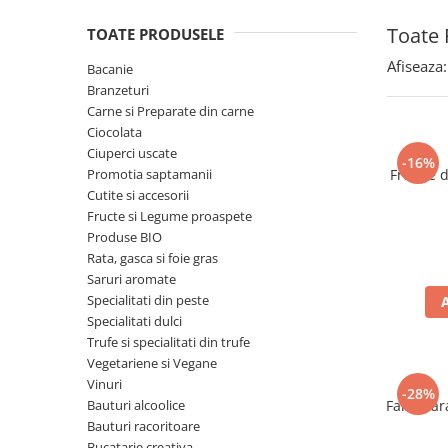
Spania / Cipru / Africa
Tigai grill
Toate 
TOATE PRODUSELE
Sare de mare din Marea Nordului
Prajitore paine
Sare de mare din Oceanele Pacific
Afiseaza:
Bacanie
Gratare
si Indian
Branzeturi
Sare de mare naturala din
Cesti, boluri, vesela
Carne si Preparate din carne
Portugalia
Ciocolata
Ciuperci uscate
Sare de roca
-16%
Promotia saptamanii
Frunze 
Sare marina
Cutite si accesorii
Sare speciala
Fructe si Legume proaspete
Snacks
Produse BIO
Rata, gasca si foie gras
Specialitati din ulei
Saruri aromate
Terine si placinte
Specialitati din peste
Specialitati dulci
Uleiuri Premium
Trufe si specialitati din trufe
Uleiuri speciale/presate la rece
Vegetariene si Vegane
Ulei de masline extravirgin
Vinuri
-28%
Bauturi alcoolice
Faina far
Ulei Gegenbauer
Bauturi racoritoare
Ulei Gewurzgarten
Bucatarie creativa