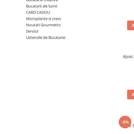
Ulei Huilerie Beaujolaise
Bucatarii ale lumii
Ulei Huileries du Berry
CARD CADOU
Microplante si cress
Uleiuri aromatizate
Noutati Gourmetto
Ulei Wiberg Gastro
Servicii
Ustensile de Bucatarie
Ajvar
-8%
Taco 