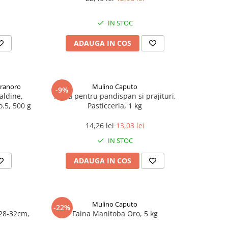
IN STOC
ADAUGA IN COS
Granoro
Mulino Caputo
-9%
aldine,
Faina pentru pandispan si prajituri,
o.5, 500 g
Pasticceria, 1 kg
14,26 lei
13,03 lei
IN STOC
ADAUGA IN COS
Mulino Caputo
-22%
28-32cm,
Faina Manitoba Oro, 5 kg