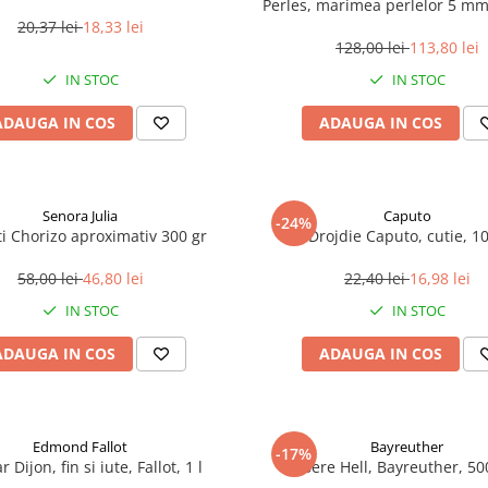
Perles, marimea perlelor 5 mm,
200 g
20,37 lei
18,33 lei
128,00 lei
113,80 lei
IN STOC
IN STOC
ADAUGA IN COS
ADAUGA IN COS
Senora Julia
Caputo
-24%
i Chorizo aproximativ 300 gr
Drojdie Caputo, cutie, 1
58,00 lei
46,80 lei
22,40 lei
16,98 lei
IN STOC
IN STOC
ADAUGA IN COS
ADAUGA IN COS
Edmond Fallot
Bayreuther
-17%
 Dijon, fin si iute, Fallot, 1 l
Bere Hell, Bayreuther, 5