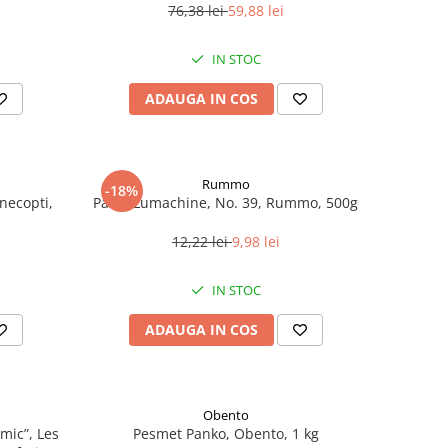
76,38 lei
59,88 lei
IN STOC
ADAUGA IN COS
Rummo
-18%
necopti,
Paste Lumachine, No. 39, Rummo, 500g
12,22 lei
9,98 lei
IN STOC
ADAUGA IN COS
Obento
mic”, Les
Pesmet Panko, Obento, 1 kg