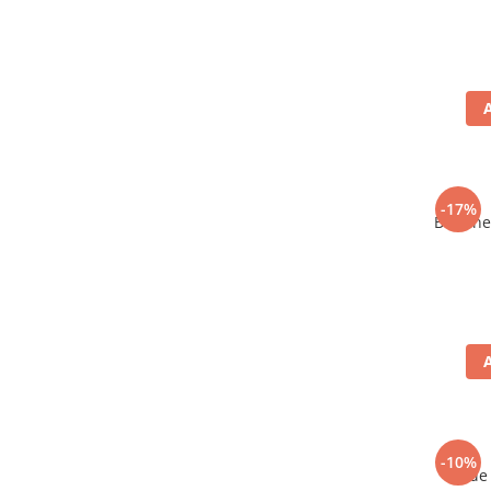
-17%
Bere ne
-10%
Vin de