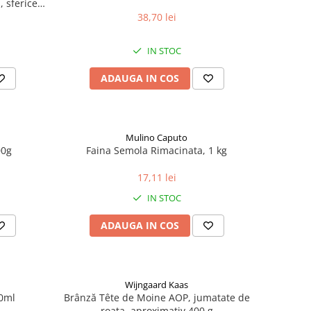
 sferice,
38,70 lei
IN STOC
ADAUGA IN COS
Mulino Caputo
00g
Faina Semola Rimacinata, 1 kg
17,11 lei
IN STOC
ADAUGA IN COS
Wijngaard Kaas
00ml
Brânză Tête de Moine AOP, jumatate de
roata, aproximativ 400 g