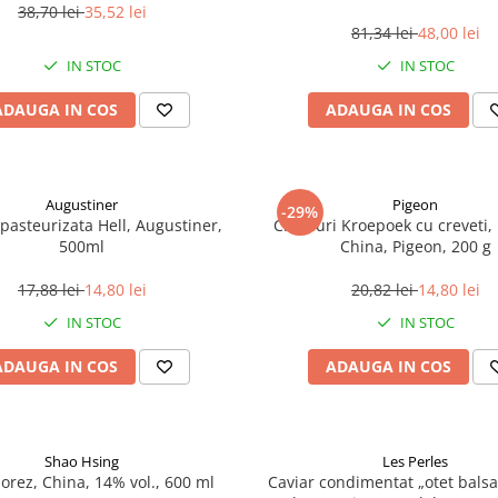
38,70 lei
35,52 lei
81,34 lei
48,00 lei
IN STOC
IN STOC
ADAUGA IN COS
ADAUGA IN COS
Augustiner
Pigeon
-29%
pasteurizata Hell, Augustiner,
Chipsuri Kroepoek cu creveti, 
500ml
China, Pigeon, 200 g
17,88 lei
14,80 lei
20,82 lei
14,80 lei
IN STOC
IN STOC
ADAUGA IN COS
ADAUGA IN COS
Shao Hsing
Les Perles
 orez, China, 14% vol., 600 ml
Caviar condimentat „otet balsa