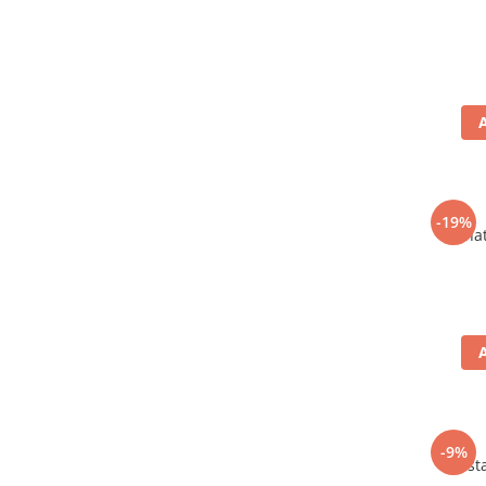
-19%
Carnat
-9%
Mustar