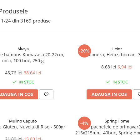
Produsele
1-
24
din
3169
produse
Akaya
Heinz
-20%
de bambus Kumazasa 20-22cm,
Maioneza, Heinz, borcan, 
mici, 100 buc, 250 g
8,68 lei
6,94 lei
45,76 lei
38,64 lei
IN STOC
IN STOC
ADAUGA IN COS
ADAUGA IN COS
Mulino Caputo
Spring Home
-4%
a Gluten, Nuvola di Riso - 500gr
Foi pachețele de primavară
215x215mm, 40buc, Spring Ho
21,80 lei
15,80 lei