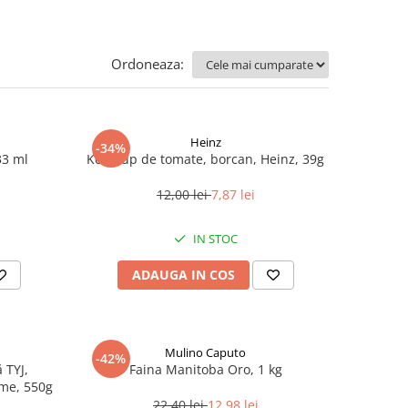
Ordoneaza:
Heinz
-34%
33 ml
Ketchup de tomate, borcan, Heinz, 39g
12,00 lei
7,87 lei
IN STOC
ADAUGA IN COS
Mulino Caputo
-42%
 TYJ,
Faina Manitoba Oro, 1 kg
me, 550g
22,40 lei
12,98 lei