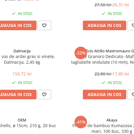
27,50 lei
26,31 lei
IN STOC
IN STOC
ADAUGA IN COS
ADAUGA IN COS
Dalmacija
Pastificio Attilio Mastromauro 
-22%
, sos de ardei gras si vinete,
Paste Granoro Dedicato -Maf
Dalmacija, 2,45 kg
tagliatelle ondulate (10 mm), N
150,72 lei
22,80 lei
17,80 lei
IN STOC
IN STOC
ADAUGA IN COS
ADAUGA IN COS
OEM
Akaya
-41%
Shells, ø 15cm, 210 g, 20 buc
Frunze de bambus Kumazasa 
mari, 100 buc, 330 g