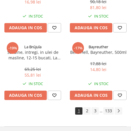
90,18 lei
16,98 lei
81,80 lei
IN STOC
IN STOC
ADAUGA IN COS
ADAUGA IN COS
La Brújula
Bayreuther
-19%
-17%
Sardine, intregi, in ulei de
Bere Hell, Bayreuther, 500ml
masline, 12-15 bucati, La
Brújula, 115 g
17,88 lei
69,25 lei
14,80 lei
55,81 lei
IN STOC
IN STOC
ADAUGA IN COS
ADAUGA IN COS
1
2
3
133
...