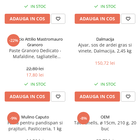
Spania / Cipru / Africa
Tigai grill
IN STOC
IN STOC
Sare de mare din Marea Nordului
Prajitore paine
ADAUGA IN COS
ADAUGA IN COS
Sare de mare din Oceanele Pacific
Gratare
si Indian
Sare de mare naturala din
Cesti, boluri, vesela
Pastificio Attilio Mastromauro
Dalmacija
-22%
Portugalia
Granoro
Ajvar, sos de ardei gras si
Sare de roca
Paste Granoro Dedicato -
vinete, Dalmacija, 2,45 kg
Mafaldine, tagliatelle
Sare marina
ondulate (10 mm), No.5, 500 g
150,72 lei
Sare speciala
22,80 lei
Snacks
17,80 lei
Specialitati din ulei
IN STOC
IN STOC
Terine si placinte
ADAUGA IN COS
ADAUGA IN COS
Uleiuri Premium
Uleiuri speciale/presate la rece
Mulino Caputo
OEM
-9%
-8%
Ulei de masline extravirgin
Faina pentru pandispan si
Taco Shells, ø 15cm, 210 g, 20
Ulei Gegenbauer
prajituri, Pasticceria, 1 kg
buc
Ulei Gewurzgarten