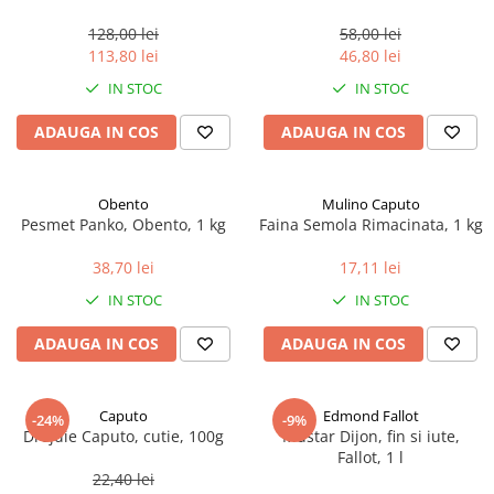
marimea perlelor 5 mm,
sferice, 200 g
128,00 lei
58,00 lei
113,80 lei
46,80 lei
IN STOC
IN STOC
ADAUGA IN COS
ADAUGA IN COS
Obento
Mulino Caputo
Pesmet Panko, Obento, 1 kg
Faina Semola Rimacinata, 1 kg
38,70 lei
17,11 lei
IN STOC
IN STOC
ADAUGA IN COS
ADAUGA IN COS
Caputo
Edmond Fallot
-24%
-9%
Drojdie Caputo, cutie, 100g
Mustar Dijon, fin si iute,
Fallot, 1 l
22,40 lei