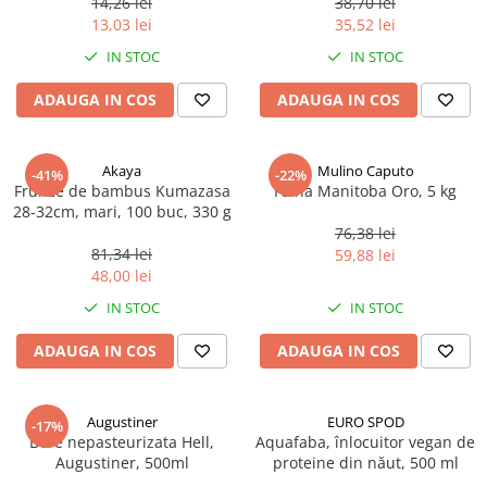
14,26 lei
38,70 lei
Ulei Huilerie Beaujolaise
13,03 lei
35,52 lei
Ulei Huileries du Berry
IN STOC
IN STOC
Uleiuri aromatizate
ADAUGA IN COS
ADAUGA IN COS
Ulei Wiberg Gastro
Akaya
Mulino Caputo
-41%
-22%
Frunze de bambus Kumazasa
Faina Manitoba Oro, 5 kg
28-32cm, mari, 100 buc, 330 g
76,38 lei
81,34 lei
59,88 lei
48,00 lei
IN STOC
IN STOC
ADAUGA IN COS
ADAUGA IN COS
Augustiner
EURO SPOD
-17%
Bere nepasteurizata Hell,
Aquafaba, înlocuitor vegan de
Augustiner, 500ml
proteine ​​din năut, 500 ml