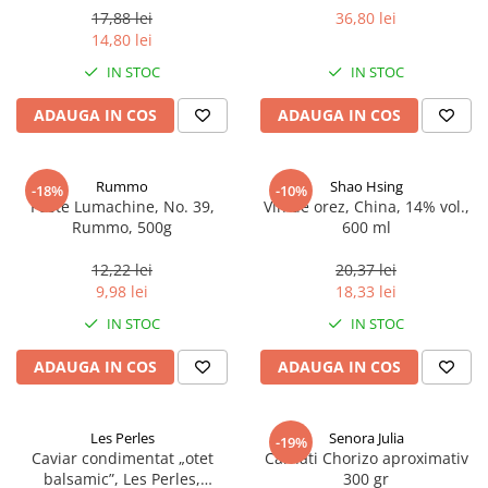
17,88 lei
36,80 lei
14,80 lei
IN STOC
IN STOC
ADAUGA IN COS
ADAUGA IN COS
Rummo
Shao Hsing
-18%
-10%
Paste Lumachine, No. 39,
Vin de orez, China, 14% vol.,
Rummo, 500g
600 ml
12,22 lei
20,37 lei
9,98 lei
18,33 lei
IN STOC
IN STOC
ADAUGA IN COS
ADAUGA IN COS
Les Perles
Senora Julia
-19%
Caviar condimentat „otet
Carnati Chorizo aproximativ
balsamic”, Les Perles,
300 gr