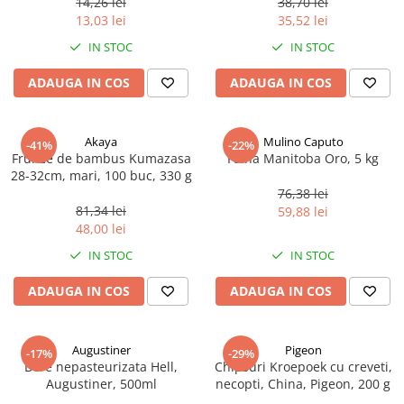
14,26 lei
38,70 lei
Ulei Huilerie Beaujolaise
13,03 lei
35,52 lei
Ulei Huileries du Berry
IN STOC
IN STOC
Uleiuri aromatizate
ADAUGA IN COS
ADAUGA IN COS
Ulei Wiberg Gastro
Akaya
Mulino Caputo
-41%
-22%
Frunze de bambus Kumazasa
Faina Manitoba Oro, 5 kg
28-32cm, mari, 100 buc, 330 g
76,38 lei
81,34 lei
59,88 lei
48,00 lei
IN STOC
IN STOC
ADAUGA IN COS
ADAUGA IN COS
Augustiner
Pigeon
-17%
-29%
Bere nepasteurizata Hell,
Chipsuri Kroepoek cu creveti,
Augustiner, 500ml
necopti, China, Pigeon, 200 g