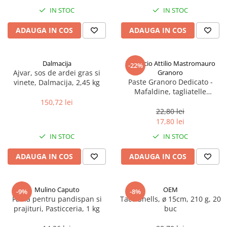
Spania / Cipru / Africa
Tigai grill
IN STOC
IN STOC
Sare de mare din Marea Nordului
Prajitore paine
ADAUGA IN COS
ADAUGA IN COS
Sare de mare din Oceanele Pacific
Gratare
si Indian
Sare de mare naturala din
Cesti, boluri, vesela
Dalmacija
Pastificio Attilio Mastromauro
-22%
Portugalia
Ajvar, sos de ardei gras si
Granoro
Sare de roca
Paste Granoro Dedicato -
vinete, Dalmacija, 2,45 kg
Mafaldine, tagliatelle
Sare marina
ondulate (10 mm), No.5, 500 g
150,72 lei
Sare speciala
22,80 lei
Snacks
17,80 lei
Specialitati din ulei
IN STOC
IN STOC
Terine si placinte
ADAUGA IN COS
ADAUGA IN COS
Uleiuri Premium
Uleiuri speciale/presate la rece
Mulino Caputo
OEM
-9%
-8%
Ulei de masline extravirgin
Faina pentru pandispan si
Taco Shells, ø 15cm, 210 g, 20
Ulei Gegenbauer
prajituri, Pasticceria, 1 kg
buc
Ulei Gewurzgarten