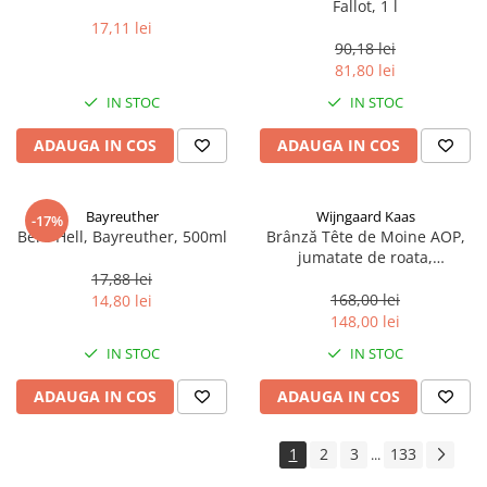
Fallot, 1 l
17,11 lei
90,18 lei
81,80 lei
IN STOC
IN STOC
ADAUGA IN COS
ADAUGA IN COS
Bayreuther
Wijngaard Kaas
-17%
Bere Hell, Bayreuther, 500ml
Brânză Tête de Moine AOP,
jumatate de roata,
aproximativ 400 g
17,88 lei
168,00 lei
14,80 lei
148,00 lei
IN STOC
IN STOC
ADAUGA IN COS
ADAUGA IN COS
1
2
3
133
...