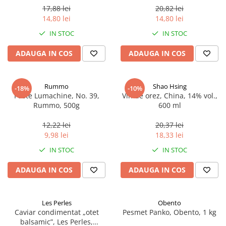
17,88 lei
20,82 lei
14,80 lei
14,80 lei
IN STOC
IN STOC
ADAUGA IN COS
ADAUGA IN COS
Rummo
Shao Hsing
-18%
-10%
Paste Lumachine, No. 39,
Vin de orez, China, 14% vol.,
Rummo, 500g
600 ml
12,22 lei
20,37 lei
9,98 lei
18,33 lei
IN STOC
IN STOC
ADAUGA IN COS
ADAUGA IN COS
Les Perles
Obento
Caviar condimentat „otet
Pesmet Panko, Obento, 1 kg
balsamic”, Les Perles,