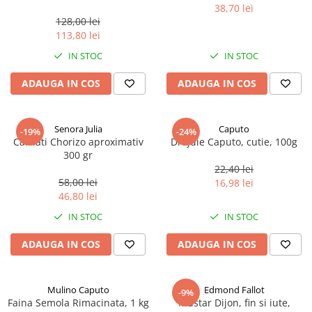
marimea perlelor 5 mm,
38,70 lei
sferice, 200 g
128,00 lei
113,80 lei
IN STOC
IN STOC
ADAUGA IN COS
ADAUGA IN COS
Senora Julia
Caputo
-19%
-24%
Carnati Chorizo aproximativ
Drojdie Caputo, cutie, 100g
300 gr
22,40 lei
58,00 lei
16,98 lei
46,80 lei
IN STOC
IN STOC
ADAUGA IN COS
ADAUGA IN COS
Mulino Caputo
Edmond Fallot
-9%
Faina Semola Rimacinata, 1 kg
Mustar Dijon, fin si iute,