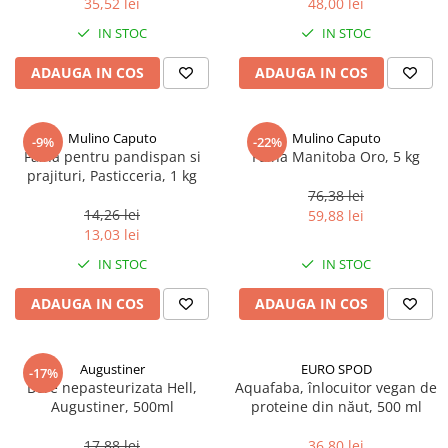
35,52 lei
48,00 lei
Ulei Huilerie Beaujolaise
IN STOC
IN STOC
Ulei Huileries du Berry
Uleiuri aromatizate
ADAUGA IN COS
ADAUGA IN COS
Ulei Wiberg Gastro
Mulino Caputo
Mulino Caputo
-9%
-22%
Faina pentru pandispan si
Faina Manitoba Oro, 5 kg
prajituri, Pasticceria, 1 kg
76,38 lei
14,26 lei
59,88 lei
13,03 lei
IN STOC
IN STOC
ADAUGA IN COS
ADAUGA IN COS
Augustiner
EURO SPOD
-17%
Bere nepasteurizata Hell,
Aquafaba, înlocuitor vegan de
Augustiner, 500ml
proteine ​​din năut, 500 ml
17,88 lei
36,80 lei