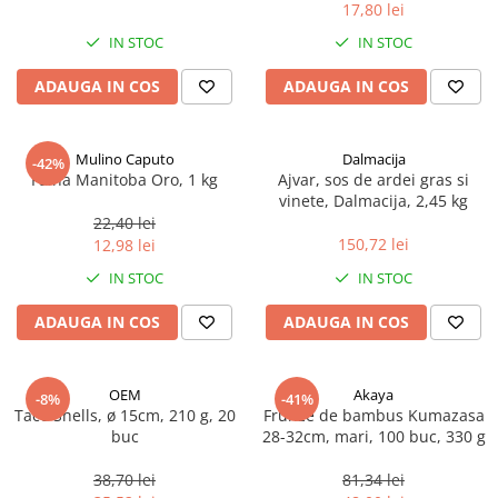
17,80 lei
Spania / Cipru / Africa
Tigai grill
Sare de mare din Marea Nordului
IN STOC
IN STOC
Prajitore paine
Sare de mare din Oceanele Pacific
ADAUGA IN COS
ADAUGA IN COS
Gratare
si Indian
Sare de mare naturala din
Cesti, boluri, vesela
Portugalia
Mulino Caputo
Dalmacija
-42%
Sare de roca
Faina Manitoba Oro, 1 kg
Ajvar, sos de ardei gras si
vinete, Dalmacija, 2,45 kg
Sare marina
22,40 lei
Sare speciala
150,72 lei
12,98 lei
Snacks
IN STOC
IN STOC
Specialitati din ulei
ADAUGA IN COS
ADAUGA IN COS
Terine si placinte
Uleiuri Premium
OEM
Akaya
Uleiuri speciale/presate la rece
-8%
-41%
Taco Shells, ø 15cm, 210 g, 20
Frunze de bambus Kumazasa
Ulei de masline extravirgin
buc
28-32cm, mari, 100 buc, 330 g
Ulei Gegenbauer
38,70 lei
81,34 lei
Ulei Gewurzgarten