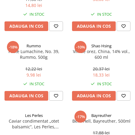
14,80 lei
IN STOC
IN STOC
ADAUGA IN COS
ADAUGA IN COS
Rummo
Shao Hsing
-18%
-10%
Paste Lumachine, No. 39,
Vin de orez, China, 14% vol.,
Rummo, 500g
600 ml
12,22 lei
20,37 lei
9,98 lei
18,33 lei
IN STOC
IN STOC
ADAUGA IN COS
ADAUGA IN COS
Les Perles
Bayreuther
-17%
Caviar condimentat „otet
Bere Hell, Bayreuther, 500ml
balsamic”, Les Perles,
marimea perlelor 5 mm,
17,88 lei