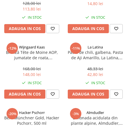
sferice, 200 g
128,00 lei
14,80 lei
113,80 lei
IN STOC
IN STOC
ADAUGA IN COS
ADAUGA IN COS
Wijngaard Kaas
La Latina
-12%
-11%
Brânză Tête de Moine AOP,
Pasta de chili, galbena, Pasta
jumatate de roata,
de Aji Amarillo, La Latina,
aproximativ 400 g
Peru 225 g
168,00 lei
48,33 lei
148,00 lei
42,80 lei
IN STOC
IN STOC
ADAUGA IN COS
ADAUGA IN COS
Hacker Pschorr
Almdudler
-20%
-3%
Bere Münchner Gold, Hacker
Limonada acidulata din
Pschorr, 500 ml
plante alpine, Almdudler,