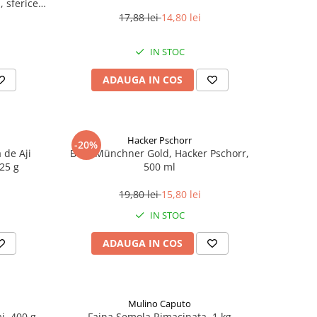
 sferice,
17,88 lei
14,80 lei
IN STOC
ADAUGA IN COS
Hacker Pschorr
-20%
 de Aji
Bere Münchner Gold, Hacker Pschorr,
225 g
500 ml
19,80 lei
15,80 lei
IN STOC
ADAUGA IN COS
Mulino Caputo
i, 400 g
Faina Semola Rimacinata, 1 kg