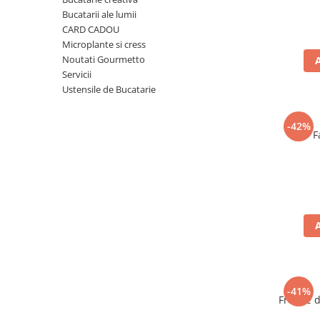
Ulei Huilerie Beaujolaise
Bucatarii ale lumii
Ulei Huileries du Berry
CARD CADOU
Microplante si cress
Uleiuri aromatizate
Noutati Gourmetto
Ulei Wiberg Gastro
Servicii
Ustensile de Bucatarie
-42%
F
-41%
Frunze 