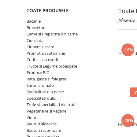
Spania / Cipru / Africa
Tigai grill
Toate 
TOATE PRODUSELE
Sare de mare din Marea Nordului
Prajitore paine
Sare de mare din Oceanele Pacific
Afiseaza:
Bacanie
Gratare
si Indian
Branzeturi
Sare de mare naturala din
Cesti, boluri, vesela
Carne si Preparate din carne
Portugalia
Ciocolata
Ciuperci uscate
Sare de roca
-16%
Promotia saptamanii
Frunze 
Sare marina
Cutite si accesorii
Sare speciala
Fructe si Legume proaspete
Snacks
Produse BIO
Rata, gasca si foie gras
Specialitati din ulei
Saruri aromate
Terine si placinte
Specialitati din peste
Specialitati dulci
Uleiuri Premium
Trufe si specialitati din trufe
Uleiuri speciale/presate la rece
Vegetariene si Vegane
Ulei de masline extravirgin
Vinuri
-28%
Bauturi alcoolice
Faina far
Ulei Gegenbauer
Bauturi racoritoare
Ulei Gewurzgarten
Bucatarie creativa