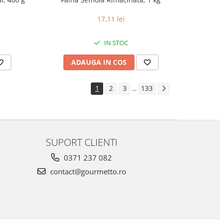
17,11 lei
IN STOC
ADAUGA IN COS
1
2
3
133
...
SUPORT CLIENTI
0371 237 082
contact@gourmetto.ro