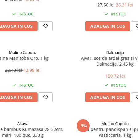
27,50 lei
26,31 lei
IN STOC
IN STOC
ADAUGA IN COS
ADAUGA IN COS
Mulino Caputo
Dalmacija
aina Manitoba Oro, 1 kg
Ajvar, sos de ardei gras si v
Dalmacija, 2,45 kg
22,40 lei
12,98 lei
150,72 lei
IN STOC
IN STOC
ADAUGA IN COS
ADAUGA IN COS
Akaya
Mulino Caputo
-9%
de bambus Kumazasa 28-32cm,
Faina pentru pandispan si pra
mari, 100 buc, 330 g
Pasticceria, 1 kg