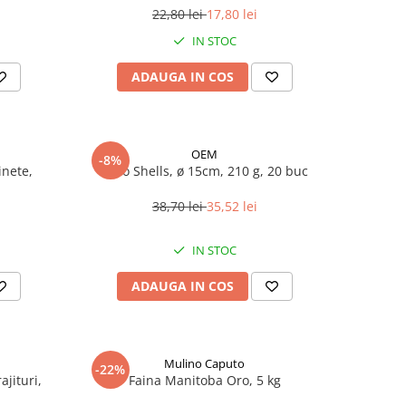
22,80 lei
17,80 lei
IN STOC
ADAUGA IN COS
OEM
-8%
inete,
Taco Shells, ø 15cm, 210 g, 20 buc
38,70 lei
35,52 lei
IN STOC
ADAUGA IN COS
Mulino Caputo
-22%
jituri,
Faina Manitoba Oro, 5 kg