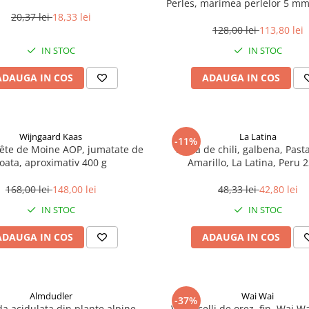
Perles, marimea perlelor 5 mm,
200 g
20,37 lei
18,33 lei
128,00 lei
113,80 lei
IN STOC
IN STOC
ADAUGA IN COS
ADAUGA IN COS
Wijngaard Kaas
La Latina
-11%
ête de Moine AOP, jumatate de
Pasta de chili, galbena, Pasta
oata, aproximativ 400 g
Amarillo, La Latina, Peru 
168,00 lei
148,00 lei
48,33 lei
42,80 lei
IN STOC
IN STOC
ADAUGA IN COS
ADAUGA IN COS
Almdudler
Wai Wai
-37%
a acidulata din plante alpine,
Vermicelli de orez, fin, Wai Wa