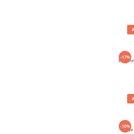
-17%
Bere ne
-10%
Vin de