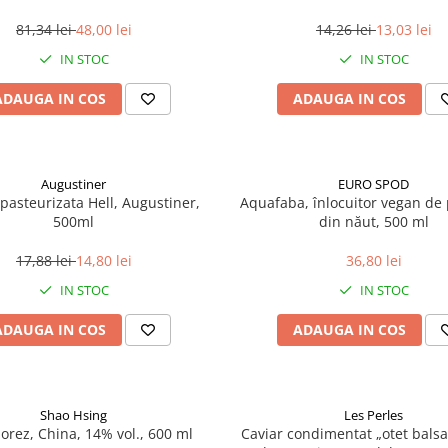
81,34 lei
48,00 lei
14,26 lei
13,03 lei
IN STOC
IN STOC
ADAUGA IN COS
ADAUGA IN COS
Augustiner
EURO SPOD
pasteurizata Hell, Augustiner,
Aquafaba, înlocuitor vegan de p
500ml
din năut, 500 ml
17,88 lei
14,80 lei
36,80 lei
IN STOC
IN STOC
ADAUGA IN COS
ADAUGA IN COS
Shao Hsing
Les Perles
 orez, China, 14% vol., 600 ml
Caviar condimentat „otet balsa