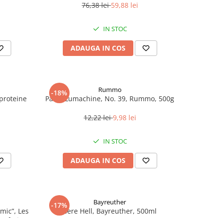
76,38 lei
59,88 lei
IN STOC
ADAUGA IN COS
Rummo
-18%
roteine ​​
Paste Lumachine, No. 39, Rummo, 500g
12,22 lei
9,98 lei
IN STOC
ADAUGA IN COS
Bayreuther
-17%
mic”, Les
Bere Hell, Bayreuther, 500ml