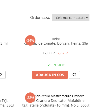
Ordoneaza:
Heinz
-34%
33 ml
Ketchup de tomate, borcan, Heinz, 39g
12,00 lei
7,87 lei
IN STOC
ADAUGA IN COS
Pastificio Attilio Mastromauro Granoro
-22%
 TYJ,
Paste Granoro Dedicato -Mafaldine,
me, 550g
tagliatelle ondulate (10 mm), No.5, 500 g