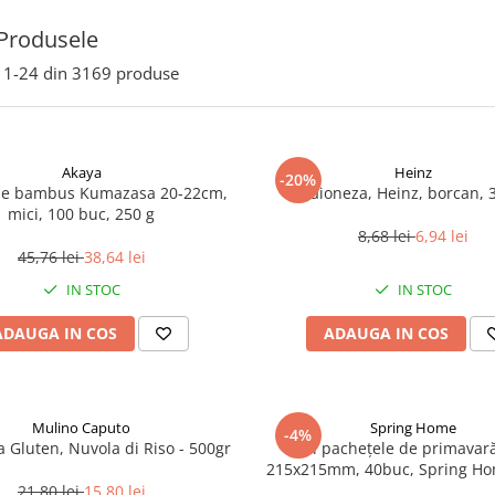
Produsele
1-
24
din
3169
produse
Akaya
Heinz
-20%
de bambus Kumazasa 20-22cm,
Maioneza, Heinz, borcan, 
mici, 100 buc, 250 g
8,68 lei
6,94 lei
45,76 lei
38,64 lei
IN STOC
IN STOC
ADAUGA IN COS
ADAUGA IN COS
Mulino Caputo
Spring Home
-4%
a Gluten, Nuvola di Riso - 500gr
Foi pachețele de primavară
215x215mm, 40buc, Spring Ho
21,80 lei
15,80 lei