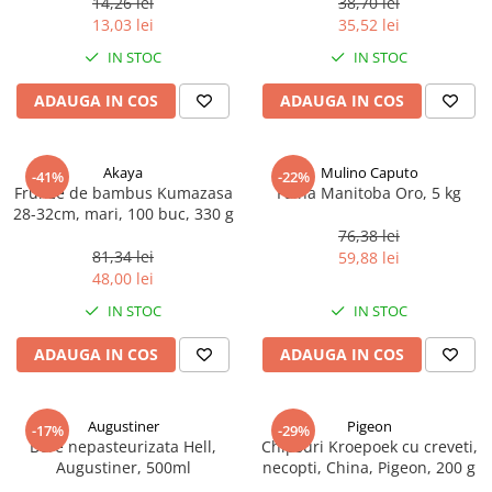
14,26 lei
38,70 lei
Ulei Huilerie Beaujolaise
13,03 lei
35,52 lei
Ulei Huileries du Berry
IN STOC
IN STOC
Uleiuri aromatizate
ADAUGA IN COS
ADAUGA IN COS
Ulei Wiberg Gastro
Akaya
Mulino Caputo
-41%
-22%
Frunze de bambus Kumazasa
Faina Manitoba Oro, 5 kg
28-32cm, mari, 100 buc, 330 g
76,38 lei
81,34 lei
59,88 lei
48,00 lei
IN STOC
IN STOC
ADAUGA IN COS
ADAUGA IN COS
Augustiner
Pigeon
-17%
-29%
Bere nepasteurizata Hell,
Chipsuri Kroepoek cu creveti,
Augustiner, 500ml
necopti, China, Pigeon, 200 g