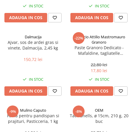
Spania / Cipru / Africa
Tigai grill
IN STOC
IN STOC
Sare de mare din Marea Nordului
Prajitore paine
ADAUGA IN COS
ADAUGA IN COS
Sare de mare din Oceanele Pacific
Gratare
si Indian
Sare de mare naturala din
Cesti, boluri, vesela
Dalmacija
Pastificio Attilio Mastromauro
-22%
Portugalia
Ajvar, sos de ardei gras si
Granoro
Sare de roca
Paste Granoro Dedicato -
vinete, Dalmacija, 2,45 kg
Mafaldine, tagliatelle
Sare marina
ondulate (10 mm), No.5, 500 g
150,72 lei
Sare speciala
22,80 lei
Snacks
17,80 lei
Specialitati din ulei
IN STOC
IN STOC
Terine si placinte
ADAUGA IN COS
ADAUGA IN COS
Uleiuri Premium
Uleiuri speciale/presate la rece
Mulino Caputo
OEM
-9%
-8%
Ulei de masline extravirgin
Faina pentru pandispan si
Taco Shells, ø 15cm, 210 g, 20
Ulei Gegenbauer
prajituri, Pasticceria, 1 kg
buc
Ulei Gewurzgarten