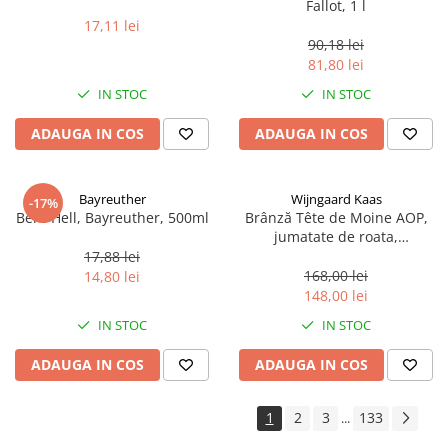
Fallot, 1 l
17,11 lei
90,18 lei
81,80 lei
IN STOC
IN STOC
ADAUGA IN COS
ADAUGA IN COS
Bayreuther
Wijngaard Kaas
-17%
Bere Hell, Bayreuther, 500ml
Brânză Tête de Moine AOP,
jumatate de roata,
aproximativ 400 g
17,88 lei
168,00 lei
14,80 lei
148,00 lei
IN STOC
IN STOC
ADAUGA IN COS
ADAUGA IN COS
1
2
3
133
...