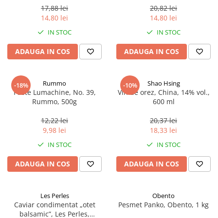
17,88 lei
20,82 lei
14,80 lei
14,80 lei
IN STOC
IN STOC
ADAUGA IN COS
ADAUGA IN COS
Rummo
Shao Hsing
-18%
-10%
Paste Lumachine, No. 39,
Vin de orez, China, 14% vol.,
Rummo, 500g
600 ml
12,22 lei
20,37 lei
9,98 lei
18,33 lei
IN STOC
IN STOC
ADAUGA IN COS
ADAUGA IN COS
Les Perles
Obento
Caviar condimentat „otet
Pesmet Panko, Obento, 1 kg
balsamic”, Les Perles,