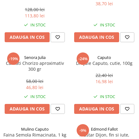
marimea perlelor 5 mm,
38,70 lei
sferice, 200 g
128,00 lei
113,80 lei
IN STOC
IN STOC
ADAUGA IN COS
ADAUGA IN COS
Senora Julia
Caputo
-19%
-24%
Carnati Chorizo aproximativ
Drojdie Caputo, cutie, 100g
300 gr
22,40 lei
58,00 lei
16,98 lei
46,80 lei
IN STOC
IN STOC
ADAUGA IN COS
ADAUGA IN COS
Mulino Caputo
Edmond Fallot
-9%
Faina Semola Rimacinata, 1 kg
Mustar Dijon, fin si iute,