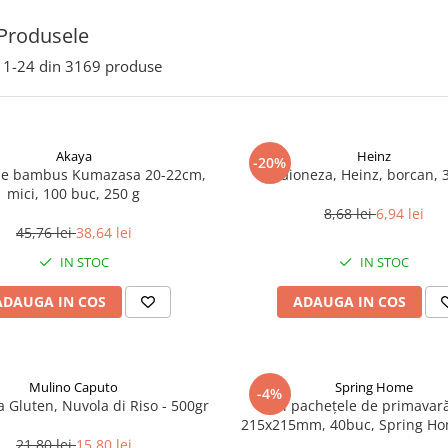
Produsele
1-
24
din
3169
produse
Akaya
Heinz
-20%
de bambus Kumazasa 20-22cm,
Maioneza, Heinz, borcan, 
mici, 100 buc, 250 g
8,68 lei
6,94 lei
45,76 lei
38,64 lei
IN STOC
IN STOC
ADAUGA IN COS
ADAUGA IN COS
Mulino Caputo
Spring Home
-4%
a Gluten, Nuvola di Riso - 500gr
Foi pachețele de primavară
215x215mm, 40buc, Spring Ho
21,80 lei
15,80 lei