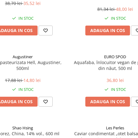
38,70 lei
35,52 lei
81,34 lei
48,00 lei
IN STOC
IN STOC
ADAUGA IN COS
ADAUGA IN COS
Augustiner
EURO SPOD
pasteurizata Hell, Augustiner,
Aquafaba, înlocuitor vegan de p
500ml
din năut, 500 ml
17,88 lei
14,80 lei
36,80 lei
IN STOC
IN STOC
ADAUGA IN COS
ADAUGA IN COS
Shao Hsing
Les Perles
 orez, China, 14% vol., 600 ml
Caviar condimentat „otet balsa