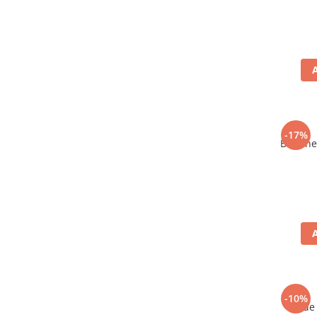
-17%
Bere ne
-10%
Vin de