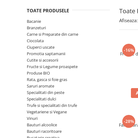
Spania / Cipru / Africa
Tigai grill
Toate 
TOATE PRODUSELE
Sare de mare din Marea Nordului
Prajitore paine
Sare de mare din Oceanele Pacific
Afiseaza:
Bacanie
Gratare
si Indian
Branzeturi
Sare de mare naturala din
Cesti, boluri, vesela
Carne si Preparate din carne
Portugalia
Ciocolata
Ciuperci uscate
Sare de roca
-16%
Promotia saptamanii
Frunze 
Sare marina
Cutite si accesorii
Sare speciala
Fructe si Legume proaspete
Snacks
Produse BIO
Rata, gasca si foie gras
Specialitati din ulei
Saruri aromate
Terine si placinte
Specialitati din peste
Specialitati dulci
Uleiuri Premium
Trufe si specialitati din trufe
Uleiuri speciale/presate la rece
Vegetariene si Vegane
Ulei de masline extravirgin
Vinuri
-28%
Bauturi alcoolice
Faina far
Ulei Gegenbauer
Bauturi racoritoare
Ulei Gewurzgarten
Bucatarie creativa