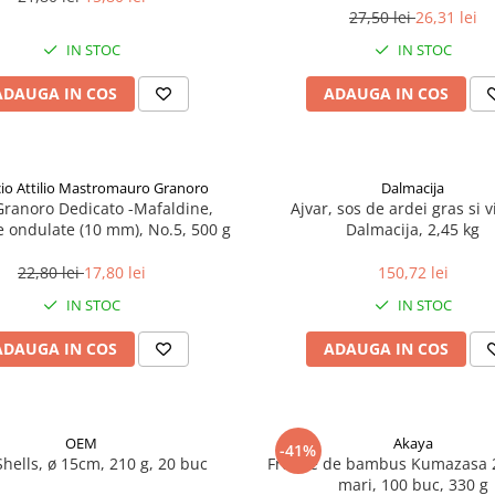
27,50 lei
26,31 lei
IN STOC
IN STOC
ADAUGA IN COS
ADAUGA IN COS
icio Attilio Mastromauro Granoro
Dalmacija
Granoro Dedicato -Mafaldine,
Ajvar, sos de ardei gras si v
le ondulate (10 mm), No.5, 500 g
Dalmacija, 2,45 kg
22,80 lei
17,80 lei
150,72 lei
IN STOC
IN STOC
ADAUGA IN COS
ADAUGA IN COS
OEM
Akaya
-41%
Shells, ø 15cm, 210 g, 20 buc
Frunze de bambus Kumazasa 
mari, 100 buc, 330 g