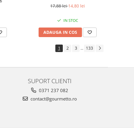
17,88 lei
14,80 lei
IN STOC
ADAUGA IN COS
1
2
3
133
...
SUPORT CLIENTI
0371 237 082
contact@gourmetto.ro