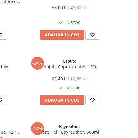
 sferice,
58,00 lei
46,80 lei
IN STOC
ADAUGA IN COS
Caputo
-24%
1 kg
Drojdie Caputo, cutie, 100g
22,40 lei
16,98 lei
IN STOC
ADAUGA IN COS
Bayreuther
-17%
line, 12-15
Bere Hell, Bayreuther, 500ml
 g