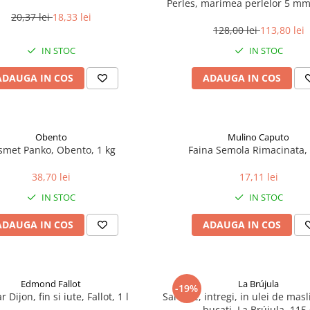
Perles, marimea perlelor 5 mm,
200 g
20,37 lei
18,33 lei
128,00 lei
113,80 lei
IN STOC
IN STOC
ADAUGA IN COS
ADAUGA IN COS
Obento
Mulino Caputo
smet Panko, Obento, 1 kg
Faina Semola Rimacinata, 
38,70 lei
17,11 lei
IN STOC
IN STOC
ADAUGA IN COS
ADAUGA IN COS
Edmond Fallot
La Brújula
-19%
 Dijon, fin si iute, Fallot, 1 l
Sardine, intregi, in ulei de mas
bucati, La Brújula, 115