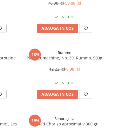
76,38 lei
59,88 lei
IN STOC
ADAUGA IN COS
Rummo
-18%
roteine ​​
Paste Lumachine, No. 39, Rummo, 500g
12,22 lei
9,98 lei
IN STOC
ADAUGA IN COS
Senora Julia
-19%
mic”, Les
Carnati Chorizo aproximativ 300 gr