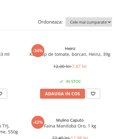
Ordoneaza:
Heinz
-34%
33 ml
Ketchup de tomate, borcan, Heinz, 39g
12,00 lei
7,87 lei
IN STOC
ADAUGA IN COS
Mulino Caputo
-42%
 TYJ,
Faina Manitoba Oro, 1 kg
me, 550g
22,40 lei
12,98 lei