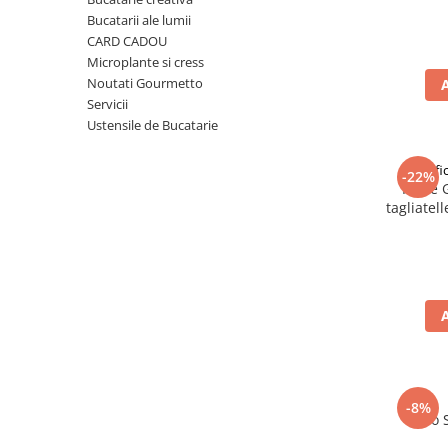
Ulei Huilerie Beaujolaise
Bucatarii ale lumii
Ulei Huileries du Berry
CARD CADOU
Microplante si cress
Uleiuri aromatizate
Noutati Gourmetto
Ulei Wiberg Gastro
Servicii
Ustensile de Bucatarie
Pastif
-22%
Paste 
tagliatel
-8%
Taco 