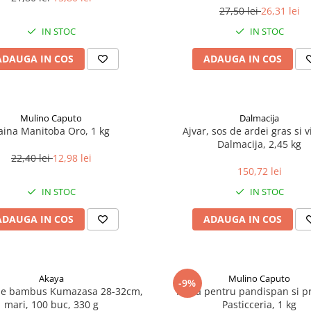
27,50 lei
26,31 lei
IN STOC
IN STOC
ADAUGA IN COS
ADAUGA IN COS
Mulino Caputo
Dalmacija
aina Manitoba Oro, 1 kg
Ajvar, sos de ardei gras si v
Dalmacija, 2,45 kg
22,40 lei
12,98 lei
150,72 lei
IN STOC
IN STOC
ADAUGA IN COS
ADAUGA IN COS
Akaya
Mulino Caputo
-9%
de bambus Kumazasa 28-32cm,
Faina pentru pandispan si pra
mari, 100 buc, 330 g
Pasticceria, 1 kg