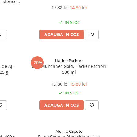
 sferice,
17,88 lei
14,80 lei
IN STOC
ADAUGA IN COS
Hacker Pschorr
-20%
 de Aji
Bere Münchner Gold, Hacker Pschorr,
225 g
500 ml
19,80 lei
15,80 lei
IN STOC
ADAUGA IN COS
Mulino Caputo
i, 400 g
Faina Semola Rimacinata, 1 kg