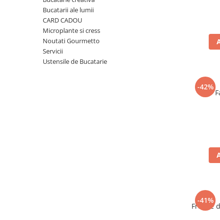
Ulei Huilerie Beaujolaise
Bucatarii ale lumii
Ulei Huileries du Berry
CARD CADOU
Microplante si cress
Uleiuri aromatizate
Noutati Gourmetto
Ulei Wiberg Gastro
Servicii
Ustensile de Bucatarie
-42%
F
-41%
Frunze 