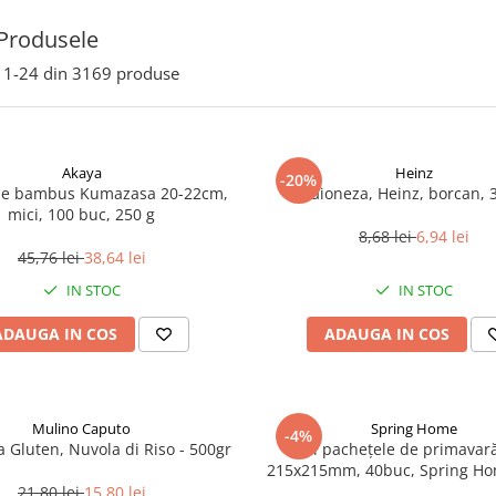
Produsele
1-
24
din
3169
produse
Akaya
Heinz
-20%
de bambus Kumazasa 20-22cm,
Maioneza, Heinz, borcan, 
mici, 100 buc, 250 g
8,68 lei
6,94 lei
45,76 lei
38,64 lei
IN STOC
IN STOC
ADAUGA IN COS
ADAUGA IN COS
Mulino Caputo
Spring Home
-4%
a Gluten, Nuvola di Riso - 500gr
Foi pachețele de primavară
215x215mm, 40buc, Spring Ho
21,80 lei
15,80 lei