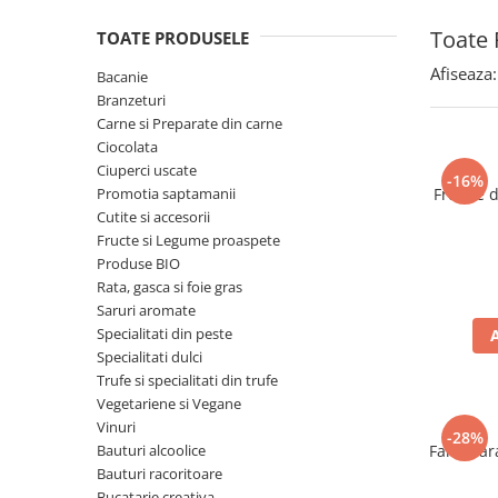
Spania / Cipru / Africa
Tigai grill
Toate 
TOATE PRODUSELE
Sare de mare din Marea Nordului
Prajitore paine
Sare de mare din Oceanele Pacific
Afiseaza:
Bacanie
Gratare
si Indian
Branzeturi
Sare de mare naturala din
Cesti, boluri, vesela
Carne si Preparate din carne
Portugalia
Ciocolata
Ciuperci uscate
Sare de roca
-16%
Promotia saptamanii
Frunze 
Sare marina
Cutite si accesorii
Sare speciala
Fructe si Legume proaspete
Snacks
Produse BIO
Rata, gasca si foie gras
Specialitati din ulei
Saruri aromate
Terine si placinte
Specialitati din peste
Specialitati dulci
Uleiuri Premium
Trufe si specialitati din trufe
Uleiuri speciale/presate la rece
Vegetariene si Vegane
Ulei de masline extravirgin
Vinuri
-28%
Bauturi alcoolice
Faina far
Ulei Gegenbauer
Bauturi racoritoare
Ulei Gewurzgarten
Bucatarie creativa