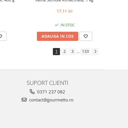
17,11 lei
IN STOC
ADAUGA IN COS
1
2
3
133
...
SUPORT CLIENTI
0371 237 082
contact@gourmetto.ro