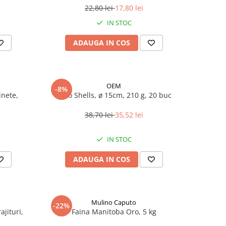
22,80 lei
17,80 lei
IN STOC
ADAUGA IN COS
OEM
-8%
inete,
Taco Shells, ø 15cm, 210 g, 20 buc
38,70 lei
35,52 lei
IN STOC
ADAUGA IN COS
Mulino Caputo
-22%
jituri,
Faina Manitoba Oro, 5 kg