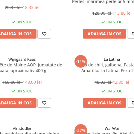
Perles, marimea perlelor 5 mm,
200 g
20,37 lei
18,33 lei
128,00 lei
113,80 lei
IN STOC
IN STOC
ADAUGA IN COS
ADAUGA IN COS
Wijngaard Kaas
La Latina
-11%
ête de Moine AOP, jumatate de
Pasta de chili, galbena, Pasta
oata, aproximativ 400 g
Amarillo, La Latina, Peru 
168,00 lei
148,00 lei
48,33 lei
42,80 lei
IN STOC
IN STOC
ADAUGA IN COS
ADAUGA IN COS
Almdudler
Wai Wai
-37%
a acidulata din plante alpine,
Vermicelli de orez, fin, Wai Wa