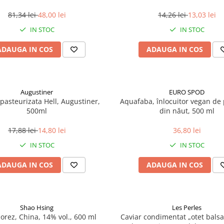
81,34 lei
48,00 lei
14,26 lei
13,03 lei
IN STOC
IN STOC
ADAUGA IN COS
ADAUGA IN COS
Augustiner
EURO SPOD
pasteurizata Hell, Augustiner,
Aquafaba, înlocuitor vegan de p
500ml
din năut, 500 ml
17,88 lei
14,80 lei
36,80 lei
IN STOC
IN STOC
ADAUGA IN COS
ADAUGA IN COS
Shao Hsing
Les Perles
 orez, China, 14% vol., 600 ml
Caviar condimentat „otet balsa