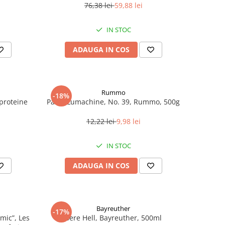
76,38 lei
59,88 lei
IN STOC
ADAUGA IN COS
Rummo
-18%
roteine ​​
Paste Lumachine, No. 39, Rummo, 500g
12,22 lei
9,98 lei
IN STOC
ADAUGA IN COS
Bayreuther
-17%
mic”, Les
Bere Hell, Bayreuther, 500ml