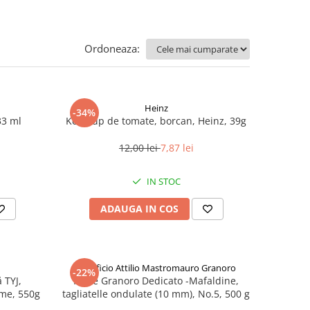
Ordoneaza:
Heinz
-34%
33 ml
Ketchup de tomate, borcan, Heinz, 39g
12,00 lei
7,87 lei
IN STOC
ADAUGA IN COS
Pastificio Attilio Mastromauro Granoro
-22%
 TYJ,
Paste Granoro Dedicato -Mafaldine,
me, 550g
tagliatelle ondulate (10 mm), No.5, 500 g