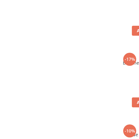
-17%
Bere ne
-10%
Vin de