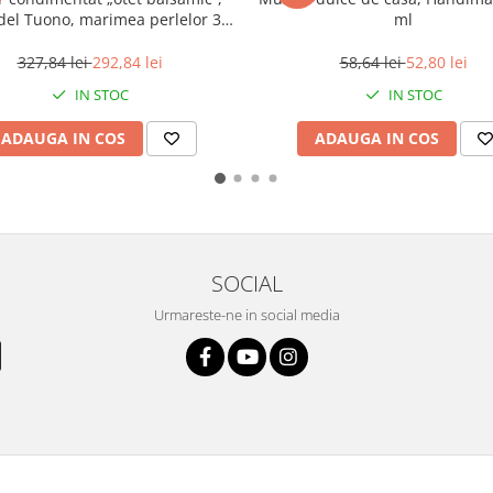
del Tuono, marimea perlelor 3-
ml
5mm, sferice, 380 g
327,84 lei
292,84 lei
58,64 lei
52,80 lei
IN STOC
IN STOC
ADAUGA IN COS
ADAUGA IN COS
SOCIAL
Urmareste-ne in social media