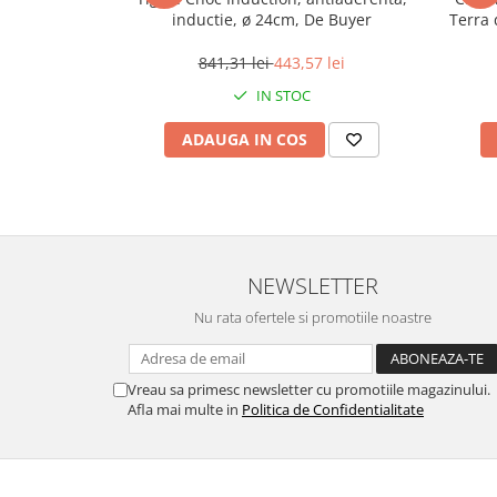
Ulei Huilerie Beaujolaise
inductie, ø 24cm, De Buyer
Terra 
Ulei Huileries du Berry
841,31 lei
443,57 lei
Uleiuri aromatizate
IN STOC
Ulei Wiberg Gastro
ADAUGA IN COS
NEWSLETTER
Nu rata ofertele si promotiile noastre
Vreau sa primesc newsletter cu promotiile magazinului.
Afla mai multe in
Politica de Confidentialitate