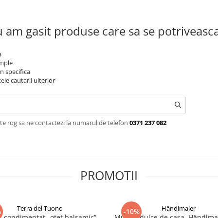
 am gasit produse care sa se potriveasc
a
imple
n specifica
ele cautarii ulterior
te rog sa ne contactezi la numarul de telefon
0371 237 082
PROMOTII
Terra del Tuono
Händlmaier
%
-10%
r condimentat „otet balsamic”,
Mustar dulce de casa, Händlma