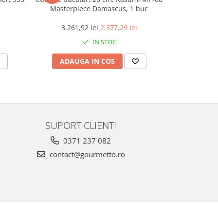
Masterpiece Damascus, 1 buc
381
3.261,92 lei
2.377,29 lei
IN STOC
ADAUGA IN COS
ADAU
SUPORT CLIENTI
0371 237 082
contact@gourmetto.ro