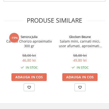
PRODUSE SIMILARE
Senora Julia
Glocken Beune
-19%
Carnati Chorizo aproximativ
Salam mini, carnati mici,
300 gr
usor afumati, aproximativ
20-24 bucati, 150 g
58,00 lei
58,00 lei
46,80 lei
49,80 lei
IN STOC
IN STOC
ADAUGA IN COS
ADAUGA IN COS