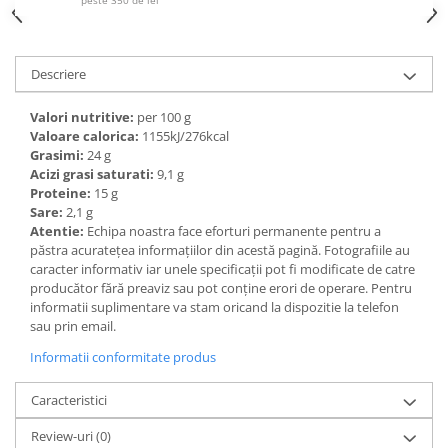
peste 350 de lei
Ulei Huilerie Beaujolaise
Ulei Huileries du Berry
Uleiuri aromatizate
Descriere
Ulei Wiberg Gastro
Valori nutritive:
per 100 g
Valoare calorica:
1155kJ/276kcal
Grasimi:
24 g
Acizi grasi saturati:
9,1 g
Proteine:
15 g
Sare:
2,1 g
Atentie:
Echipa noastra face eforturi permanente pentru a
păstra acurateţea informaţiilor din acestă pagină. Fotografiile au
caracter informativ iar unele specificaţii pot fi modificate de catre
producător fără preaviz sau pot conţine erori de operare. Pentru
informatii suplimentare va stam oricand la dispozitie la telefon
sau prin email.
Informatii conformitate produs
Caracteristici
Review-uri
(0)