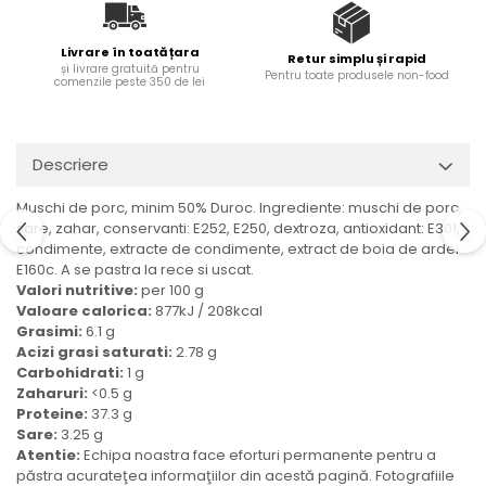
Ulei Huilerie Beaujolaise
Ulei Huileries du Berry
Livrare în toată țara
Retur simplu și rapid
și livrare gratuită pentru
Uleiuri aromatizate
Pentru toate produsele non-food
comenzile peste 350 de lei
Ulei Wiberg Gastro
Descriere
Muschi de porc, minim 50% Duroc. Ingrediente: muschi de porc,
sare, zahar, conservanti: E252, E250, dextroza, antioxidant: E301,
condimente, extracte de condimente, extract de boia de ardei
E160c. A se pastra la rece si uscat.
Valori nutritive:
per 100 g
Valoare calorica:
877kJ / 208kcal
Grasimi:
6.1 g
Acizi grasi saturati:
2.78 g
Carbohidrati:
1 g
Zaharuri:
<0.5 g
Proteine:
37.3 g
Sare:
3.25 g
Atentie:
Echipa noastra face eforturi permanente pentru a
păstra acurateţea informaţiilor din acestă pagină. Fotografiile