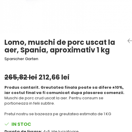
Mirodenii unice
Tigai
Mustar si specialitati din mustar
Strecuratoare, site, spumiere
Otet
Razatoare, peelere, feliatoare
Alte tipuri de otet
Tavi
Crema de otet balsamic si
Forme de copt
Lomo, muschi de porc uscat la
preparate
aer, Spania, aproximativ 1 kg
Placi de taiere
Otet balsamic
Otet Fallot
Accesorii pentru patiserie
Spanicher Garten
Otet Gegenbauer
Cafetiere
Otet Golles
265,82 lei
212,66 lei
Manusi de bucatarie
Otet Weyers
Vase gatit speciale
Otet Wiberg Gastro
Produs cantarit. Greutatea finala poate sa difere ±10%,
iar costul final va fi comunicat dupa plasarea comenzii.
Suporturi pentru oale
Piper
Muschi de porc crud uscat la aer. Pentru consum se
Tigai wok
portioneaza in felii subtire.
Produse de patiserie
Capace pentru vase de gatit
Frisca si smantana
Pretul nostru se bazeaza pe greutatea estimata de 1 KG
Sare
Vase cu inductie
IN STOC
Sare de mare din Franta / Italia /
Seturi de oale si tigai
Durata de livrare:
4-5 zile lucratoare