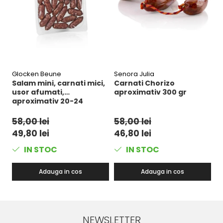
Glocken Beune
Senora Julia
T
Salam mini, carnati mici,
Carnati Chorizo
S
usor afumati,
aproximativ 300 gr
c
aproximativ 20-24
P
bucati, 150 g
g
58,00 lei
58,00 lei
4
49,80 lei
46,80 lei
3
IN STOC
IN STOC
Adauga in cos
Adauga in cos
NEWSLETTER