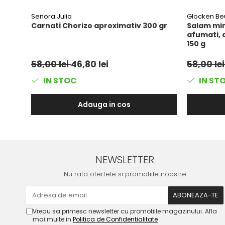
Senora Julia
Glocken B
Carnati Chorizo aproximativ 300 gr
Salam mini
afumati, 
150 g
58,00 lei
46,80 lei
58,00 le
IN STOC
IN ST
Adauga in cos
NEWSLETTER
Nu rata ofertele si promotiile noastre
Vreau sa primesc newsletter cu promotiile magazinului. Afla
mai multe in
Politica de Confidentialitate