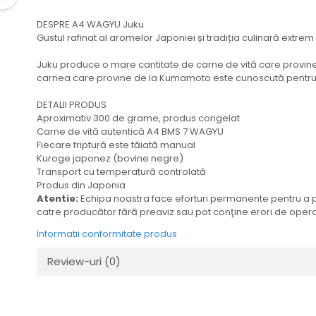
Ulei Huilerie Beaujolaise
DESPRE A4 WAGYU Juku
Ulei Huileries du Berry
Gustul rafinat al aromelor Japoniei și tradiția culinară extre
Uleiuri aromatizate
Juku produce o mare cantitate de carne de vită care provine
Ulei Wiberg Gastro
carnea care provine de la Kumamoto este cunoscută pentru 
DETALII PRODUS
Aproximativ 300 de grame, produs congelat
Carne de vită autentică A4 BMS 7 WAGYU
Fiecare friptură este tăiată manual
Kuroge japonez (bovine negre)
Transport cu temperatură controlată
Produs din Japonia
Atentie:
Echipa noastra face eforturi permanente pentru a păs
catre producător fără preaviz sau pot conţine erori de operar
Informatii conformitate produs
Review-uri
(0)