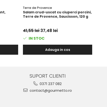
Terre de Provence
Sosio
ant,
Salam crud-uscat cu ciuperci porcini,
Bresa
Terre de Provence, Saucisson, 120 g
1.5 kg
41,55 lei
37,48 lei
305,
IN STOC
IN
Adauga in cos
SUPORT CLIENTI
0371 237 082
contact@gourmetto.ro