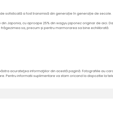
m de sofisticată a fost transmisă din generație în generație de secole.
 din Japonia, cu aproape 25% din wagyu japonez originar de aici. Dat
frăgezimea sa, precum și pentru marmorarea sa bine echilibrată.
tra acurateţea informaţiilor din acestă pagină. Fotografiile au caract
e. Pentru informatii suplimentare va stam oricand la dispozitie la tel