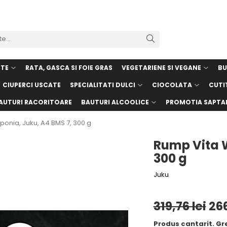
STE
RATA, GASCA SI FOIE GRAS
VEGETARIENE SI VEGANE
BU
CIUPERCI USCATE
SPECIALITATI DULCI
CIOCOLATA
CUTI
AUTURI RACORITOARE
BAUTURI ALCOOLICE
PROMOTIA SAPTA
onia, Juku, A4 BMS 7, 300 g
Rump Vita W
300 g
Juku
319,76 lei
266
Produs cantarit. Gre