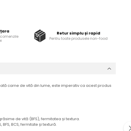
 țara
Retur simplu și rapid
u comenzile
Pentru toate produsele non-food
i
ată carne de vită din lume, este imperativ ca acest produs
ăsime de vită (BFS), fermitatea și textura.
 BFS, BCS, fermitate și textură.