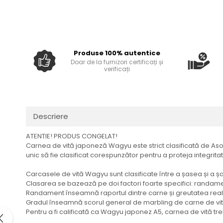
Spania / Cipru / Africa
Placi inductie
Sare de mare din Marea Nordului
Tigai grill
Sare de mare din Oceanele
Pacific si Indian
Prajitore paine
Produse 100% autentice
Sare de mare naturala din
Gratare
Doar de la furnizori certificați și
Portugalia
verificați
Cesti, boluri, vesela
Sare de roca
Sare marina
Sare speciala
Descriere
Snacks
Specialitati din ulei
ATENTIE! PRODUS CONGELAT!
Carnea de vită japoneză Wagyu este strict clasificată de Aso
Terine si placinte
unic să fie clasificat corespunzător pentru a proteja integrita
Uleiuri Premium
Carcasele de vită Wagyu sunt clasificate între a șasea și a 
Uleiuri speciale/presate la rece
Clasarea se bazează pe doi factori foarte specifici: randame
Ulei de masline extravirgin
Randament înseamnă raportul dintre carne și greutatea real
Gradul înseamnă scorul general de marbling de carne de vită 
Ulei Gegenbauer
Pentru a fi calificată ca Wagyu japonez A5, carnea de vită treb
Ulei Gewurzgarten