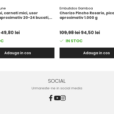
eune
Embutidos Gamboa
, carnati mici, usor
Chorizo ​​​​Pincho Rosario, pic
aproximativ 20-24 bucati,
aproximativ 1.000 g
i
49,80 lei
109,98 lei
94,50 lei
OC
IN STOC
Adauga in cos
Adauga in cos
SOCIAL
Urmareste-ne in social media