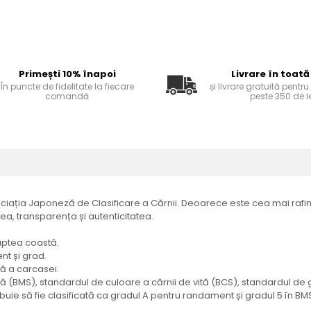
Primești 10% înapoi
Livrare în toată
În puncte de fidelitate la fiecare
și livrare gratuită pentr
comandă
peste 350 de le
ciația Japoneză de Clasificare a Cărnii. Deoarece este cea mai rafin
tea, transparența și autenticitatea.
șaptea coastă.
nt și grad.
ă a carcasei.
(BMS), standardul de culoare a cărnii de vită (BCS), standardul de gr
uie să fie clasificată ca gradul A pentru randament și gradul 5 în BMS,