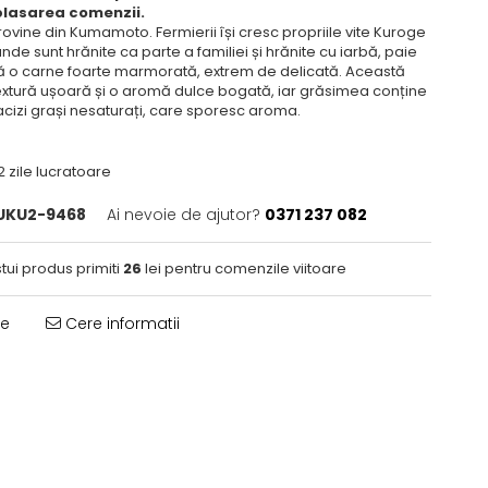
plasarea comenzii.
vine din Kumamoto. Fermierii își cresc propriile vite Kuroge
de sunt hrănite ca parte a familiei și hrănite cu iarbă, paie
ltă o carne foarte marmorată, extrem de delicată. Această
textură ușoară și o aromă dulce bogată, iar grăsimea conține
 acizi grași nesaturați, care sporesc aroma.
2 zile lucratoare
UKU2-9468
Ai nevoie de ajutor?
0371 237 082
tui produs primiti
26
lei pentru comenzile viitoare
te
Cere informatii