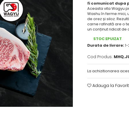
fi comunicat dupa 
Aceasta vita Wagyu pro
Washu în ferme mici, un
de orez și siloz. Rezu
carne rafinată are o 
un conținut ridicat de
STOC EPUIZAT
Durata de livrare:
1-
Cod Produs:
MHQ.J
La achizitionarea aces
Adauga la Favori