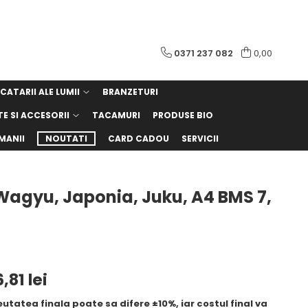
0371 237 082
0,00
CATARII ALE LUMII
BRANZETURI
TE SI ACCESORII
TACAMURI
PRODUSE BIO
MANII
NOUTATI
CARD CADOU
SERVICII
agyu, Japonia, Juku, A4 BMS 7,
,81 lei
utatea finala poate sa difere ±10%, iar costul final va