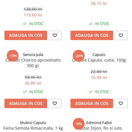
marimea perlelor 5 mm,
38,70 lei
sferice, 200 g
128,00 lei
113,80 lei
IN STOC
IN STOC
ADAUGA IN COS
ADAUGA IN COS
Senora Julia
Caputo
-19%
-24%
Carnati Chorizo aproximativ
Drojdie Caputo, cutie, 100g
300 gr
22,40 lei
58,00 lei
16,98 lei
46,80 lei
IN STOC
IN STOC
ADAUGA IN COS
ADAUGA IN COS
Mulino Caputo
Edmond Fallot
-9%
Faina Semola Rimacinata, 1 kg
Mustar Dijon, fin si iute,