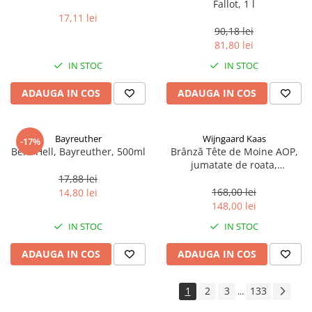
Fallot, 1 l
17,11 lei
90,18 lei
81,80 lei
IN STOC
IN STOC
ADAUGA IN COS
ADAUGA IN COS
Bayreuther
Wijngaard Kaas
-17%
Bere Hell, Bayreuther, 500ml
Brânză Tête de Moine AOP,
jumatate de roata,
aproximativ 400 g
17,88 lei
168,00 lei
14,80 lei
148,00 lei
IN STOC
IN STOC
ADAUGA IN COS
ADAUGA IN COS
1
2
3
133
...