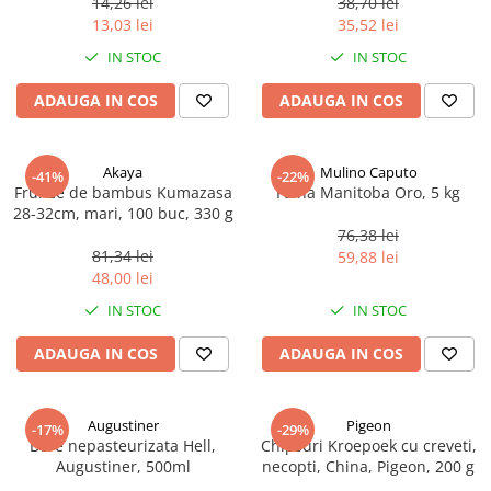
14,26 lei
38,70 lei
Ulei Huilerie Beaujolaise
13,03 lei
35,52 lei
Ulei Huileries du Berry
IN STOC
IN STOC
Uleiuri aromatizate
ADAUGA IN COS
ADAUGA IN COS
Ulei Wiberg Gastro
Akaya
Mulino Caputo
-41%
-22%
Frunze de bambus Kumazasa
Faina Manitoba Oro, 5 kg
28-32cm, mari, 100 buc, 330 g
76,38 lei
81,34 lei
59,88 lei
48,00 lei
IN STOC
IN STOC
ADAUGA IN COS
ADAUGA IN COS
Augustiner
Pigeon
-17%
-29%
Bere nepasteurizata Hell,
Chipsuri Kroepoek cu creveti,
Augustiner, 500ml
necopti, China, Pigeon, 200 g