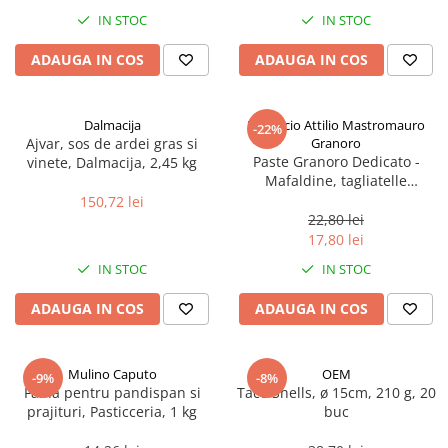
Spania / Cipru / Africa
Tigai grill
IN STOC
IN STOC
Sare de mare din Marea Nordului
Prajitore paine
ADAUGA IN COS
ADAUGA IN COS
Sare de mare din Oceanele Pacific
Gratare
si Indian
Sare de mare naturala din
Cesti, boluri, vesela
Dalmacija
Pastificio Attilio Mastromauro
-22%
Portugalia
Ajvar, sos de ardei gras si
Granoro
Sare de roca
Paste Granoro Dedicato -
vinete, Dalmacija, 2,45 kg
Mafaldine, tagliatelle
Sare marina
ondulate (10 mm), No.5, 500 g
150,72 lei
Sare speciala
22,80 lei
Snacks
17,80 lei
Specialitati din ulei
IN STOC
IN STOC
Terine si placinte
ADAUGA IN COS
ADAUGA IN COS
Uleiuri Premium
Uleiuri speciale/presate la rece
Mulino Caputo
OEM
-9%
-8%
Ulei de masline extravirgin
Faina pentru pandispan si
Taco Shells, ø 15cm, 210 g, 20
Ulei Gegenbauer
prajituri, Pasticceria, 1 kg
buc
Ulei Gewurzgarten