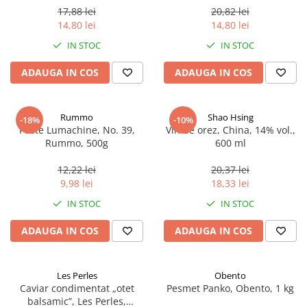
17,88 lei
20,82 lei
14,80 lei
14,80 lei
IN STOC
IN STOC
ADAUGA IN COS
ADAUGA IN COS
Rummo
Shao Hsing
-18%
-10%
Paste Lumachine, No. 39,
Vin de orez, China, 14% vol.,
Rummo, 500g
600 ml
12,22 lei
20,37 lei
9,98 lei
18,33 lei
IN STOC
IN STOC
ADAUGA IN COS
ADAUGA IN COS
Les Perles
Obento
Caviar condimentat „otet
Pesmet Panko, Obento, 1 kg
balsamic”, Les Perles,