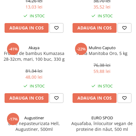
14,26 lei
38,70 lei
Ulei Huilerie Beaujolaise
13,03 lei
35,52 lei
Ulei Huileries du Berry
IN STOC
IN STOC
Uleiuri aromatizate
ADAUGA IN COS
ADAUGA IN COS
Ulei Wiberg Gastro
Akaya
Mulino Caputo
-41%
-22%
Frunze de bambus Kumazasa
Faina Manitoba Oro, 5 kg
28-32cm, mari, 100 buc, 330 g
76,38 lei
81,34 lei
59,88 lei
48,00 lei
IN STOC
IN STOC
ADAUGA IN COS
ADAUGA IN COS
Augustiner
EURO SPOD
-17%
Bere nepasteurizata Hell,
Aquafaba, înlocuitor vegan de
Augustiner, 500ml
proteine ​​din năut, 500 ml