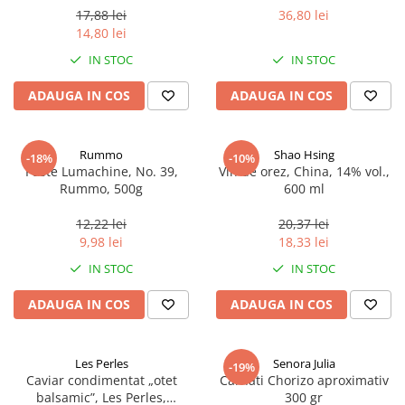
17,88 lei
36,80 lei
14,80 lei
IN STOC
IN STOC
ADAUGA IN COS
ADAUGA IN COS
Rummo
Shao Hsing
-18%
-10%
Paste Lumachine, No. 39,
Vin de orez, China, 14% vol.,
Rummo, 500g
600 ml
12,22 lei
20,37 lei
9,98 lei
18,33 lei
IN STOC
IN STOC
ADAUGA IN COS
ADAUGA IN COS
Les Perles
Senora Julia
-19%
Caviar condimentat „otet
Carnati Chorizo aproximativ
balsamic”, Les Perles,
300 gr