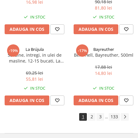
90,18 lei
16,98 lei
81,80 lei
IN STOC
IN STOC
ADAUGA IN COS
ADAUGA IN COS
La Brújula
Bayreuther
-19%
-17%
Sardine, intregi, in ulei de
Bere Hell, Bayreuther, 500ml
masline, 12-15 bucati, La
Brújula, 115 g
17,88 lei
69,25 lei
14,80 lei
55,81 lei
IN STOC
IN STOC
ADAUGA IN COS
ADAUGA IN COS
1
2
3
133
...