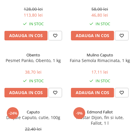
marimea perlelor 5 mm,
sferice, 200 g
128,00 lei
58,00 lei
113,80 lei
46,80 lei
IN STOC
IN STOC
ADAUGA IN COS
ADAUGA IN COS
Obento
Mulino Caputo
Pesmet Panko, Obento, 1 kg
Faina Semola Rimacinata, 1 kg
38,70 lei
17,11 lei
IN STOC
IN STOC
ADAUGA IN COS
ADAUGA IN COS
Caputo
Edmond Fallot
-24%
-9%
Drojdie Caputo, cutie, 100g
Mustar Dijon, fin si iute,
Fallot, 1 l
22,40 lei