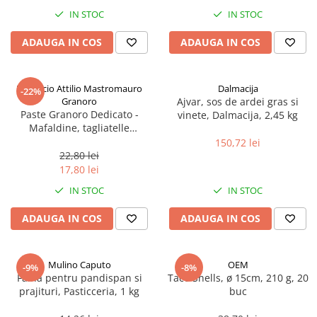
Spania / Cipru / Africa
Tigai grill
IN STOC
IN STOC
Sare de mare din Marea Nordului
Prajitore paine
ADAUGA IN COS
ADAUGA IN COS
Sare de mare din Oceanele Pacific
Gratare
si Indian
Sare de mare naturala din
Cesti, boluri, vesela
Pastificio Attilio Mastromauro
Dalmacija
-22%
Portugalia
Granoro
Ajvar, sos de ardei gras si
Sare de roca
Paste Granoro Dedicato -
vinete, Dalmacija, 2,45 kg
Mafaldine, tagliatelle
Sare marina
ondulate (10 mm), No.5, 500 g
150,72 lei
Sare speciala
22,80 lei
Snacks
17,80 lei
Specialitati din ulei
IN STOC
IN STOC
Terine si placinte
ADAUGA IN COS
ADAUGA IN COS
Uleiuri Premium
Uleiuri speciale/presate la rece
Mulino Caputo
OEM
-9%
-8%
Ulei de masline extravirgin
Faina pentru pandispan si
Taco Shells, ø 15cm, 210 g, 20
Ulei Gegenbauer
prajituri, Pasticceria, 1 kg
buc
Ulei Gewurzgarten