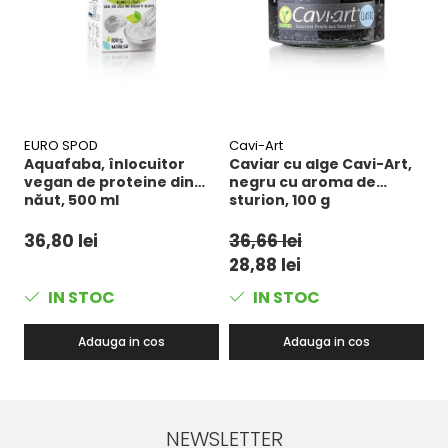
EURO SPOD
Cavi-Art
al
Aquafaba, înlocuitor
Caviar cu alge Cavi-Art,
S
vegan de proteine ​​din
negru cu aroma de
s
năut, 500 ml
sturion, 100 g
pr
36,80 lei
36,66 lei
3
28,88 lei
IN STOC
IN STOC
Adauga in cos
Adauga in cos
NEWSLETTER