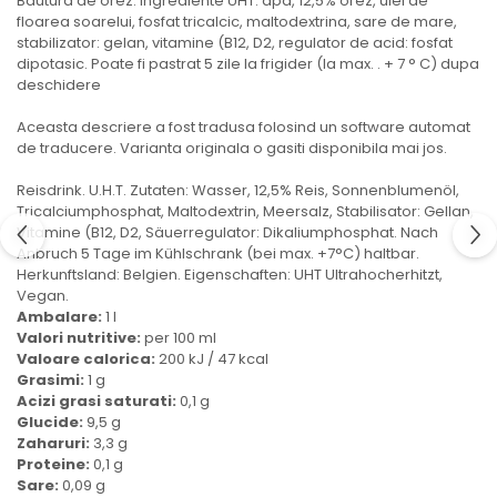
Bautura de orez. Ingrediente UHT: apa, 12,5% orez, ulei de
Ulei Huilerie Beaujolaise
floarea soarelui, fosfat tricalcic, maltodextrina, sare de mare,
stabilizator: gelan, vitamine (B12, D2, regulator de acid: fosfat
Ulei Huileries du Berry
dipotasic. Poate fi pastrat 5 zile la frigider (la max. . + 7 ° C) dupa
Uleiuri aromatizate
deschidere
Ulei Wiberg Gastro
Aceasta descriere a fost tradusa folosind un software automat
de traducere. Varianta originala o gasiti disponibila mai jos.
Reisdrink. U.H.T. Zutaten: Wasser, 12,5% Reis, Sonnenblumenöl,
Tricalciumphosphat, Maltodextrin, Meersalz, Stabilisator: Gellan,
Vitamine (B12, D2, Säuerregulator: Dikaliumphosphat. Nach
Anbruch 5 Tage im Kühlschrank (bei max. +7°C) haltbar.
Herkunftsland: Belgien. Eigenschaften: UHT Ultrahocherhitzt,
Vegan.
Ambalare:
1 l
Valori nutritive:
per 100 ml
Valoare calorica:
200 kJ / 47 kcal
Grasimi:
1 g
Acizi grasi saturati:
0,1 g
Glucide:
9,5 g
Zaharuri:
3,3 g
Proteine:
0,1 g
Sare:
0,09 g