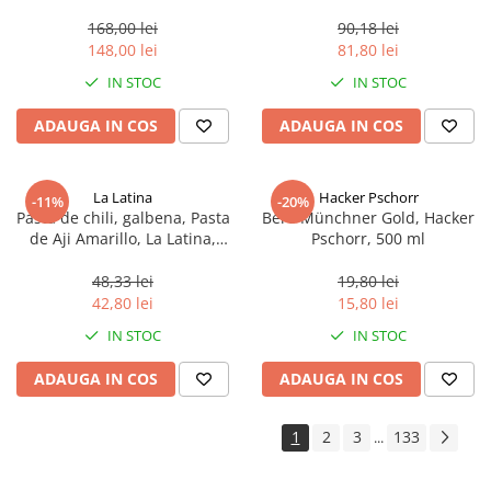
aproximativ 400 g
168,00 lei
90,18 lei
148,00 lei
81,80 lei
IN STOC
IN STOC
ADAUGA IN COS
ADAUGA IN COS
La Latina
Hacker Pschorr
-11%
-20%
Pasta de chili, galbena, Pasta
Bere Münchner Gold, Hacker
de Aji Amarillo, La Latina,
Pschorr, 500 ml
Peru 225 g
48,33 lei
19,80 lei
42,80 lei
15,80 lei
IN STOC
IN STOC
ADAUGA IN COS
ADAUGA IN COS
1
2
3
133
...