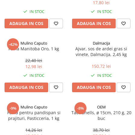
17,80 lei
Spania / Cipru / Africa
Tigai grill
Sare de mare din Marea Nordului
IN STOC
IN STOC
Prajitore paine
Sare de mare din Oceanele Pacific
ADAUGA IN COS
ADAUGA IN COS
Gratare
si Indian
Sare de mare naturala din
Cesti, boluri, vesela
Portugalia
Mulino Caputo
Dalmacija
-42%
Sare de roca
Faina Manitoba Oro, 1 kg
Ajvar, sos de ardei gras si
vinete, Dalmacija, 2,45 kg
Sare marina
22,40 lei
Sare speciala
150,72 lei
12,98 lei
Snacks
IN STOC
IN STOC
Specialitati din ulei
ADAUGA IN COS
ADAUGA IN COS
Terine si placinte
Uleiuri Premium
Mulino Caputo
OEM
Uleiuri speciale/presate la rece
-9%
-8%
Faina pentru pandispan si
Taco Shells, ø 15cm, 210 g, 20
Ulei de masline extravirgin
prajituri, Pasticceria, 1 kg
buc
Ulei Gegenbauer
14,26 lei
38,70 lei
Ulei Gewurzgarten