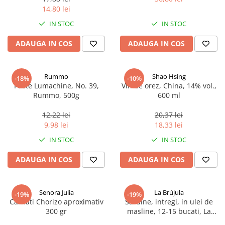
14,80 lei
IN STOC
IN STOC
ADAUGA IN COS
ADAUGA IN COS
Rummo
Shao Hsing
-18%
-10%
Paste Lumachine, No. 39,
Vin de orez, China, 14% vol.,
Rummo, 500g
600 ml
12,22 lei
20,37 lei
9,98 lei
18,33 lei
IN STOC
IN STOC
ADAUGA IN COS
ADAUGA IN COS
Senora Julia
La Brújula
-19%
-19%
Carnati Chorizo aproximativ
Sardine, intregi, in ulei de
300 gr
masline, 12-15 bucati, La
Brújula, 115 g