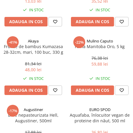
13,03 lei
35,52 lei
Ulei Huilerie Beaujolaise
IN STOC
IN STOC
Ulei Huileries du Berry
Uleiuri aromatizate
ADAUGA IN COS
ADAUGA IN COS
Ulei Wiberg Gastro
Akaya
Mulino Caputo
-41%
-22%
Frunze de bambus Kumazasa
Faina Manitoba Oro, 5 kg
28-32cm, mari, 100 buc, 330 g
76,38 lei
81,34 lei
59,88 lei
48,00 lei
IN STOC
IN STOC
ADAUGA IN COS
ADAUGA IN COS
Augustiner
EURO SPOD
-17%
Bere nepasteurizata Hell,
Aquafaba, înlocuitor vegan de
Augustiner, 500ml
proteine ​​din năut, 500 ml
17,88 lei
36,80 lei