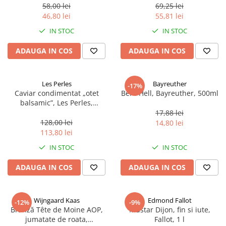
58,00 lei
69,25 lei
46,80 lei
55,81 lei
IN STOC
IN STOC
ADAUGA IN COS
ADAUGA IN COS
Les Perles
Bayreuther
-17%
Caviar condimentat „otet
Bere Hell, Bayreuther, 500ml
balsamic”, Les Perles,
marimea perlelor 5 mm,
17,88 lei
sferice, 200 g
128,00 lei
14,80 lei
113,80 lei
IN STOC
IN STOC
ADAUGA IN COS
ADAUGA IN COS
Wijngaard Kaas
Edmond Fallot
-12%
-9%
Brânză Tête de Moine AOP,
Mustar Dijon, fin si iute,
jumatate de roata,
Fallot, 1 l