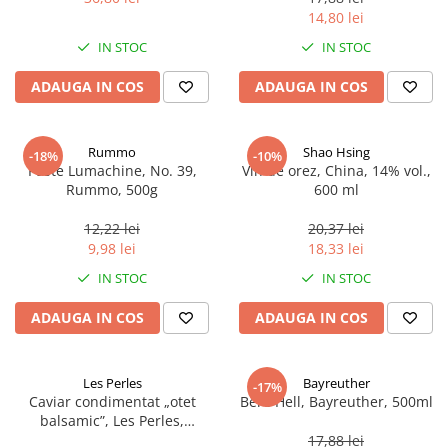
14,80 lei
IN STOC
IN STOC
ADAUGA IN COS
ADAUGA IN COS
Rummo
Shao Hsing
-18%
-10%
Paste Lumachine, No. 39,
Vin de orez, China, 14% vol.,
Rummo, 500g
600 ml
12,22 lei
20,37 lei
9,98 lei
18,33 lei
IN STOC
IN STOC
ADAUGA IN COS
ADAUGA IN COS
Les Perles
Bayreuther
-17%
Caviar condimentat „otet
Bere Hell, Bayreuther, 500ml
balsamic”, Les Perles,
marimea perlelor 5 mm,
17,88 lei