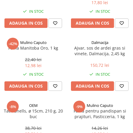
17,80 lei
Spania / Cipru / Africa
Tigai grill
Sare de mare din Marea Nordului
IN STOC
IN STOC
Prajitore paine
Sare de mare din Oceanele Pacific
ADAUGA IN COS
ADAUGA IN COS
Gratare
si Indian
Sare de mare naturala din
Cesti, boluri, vesela
Portugalia
Mulino Caputo
Dalmacija
-42%
Sare de roca
Faina Manitoba Oro, 1 kg
Ajvar, sos de ardei gras si
vinete, Dalmacija, 2,45 kg
Sare marina
22,40 lei
Sare speciala
150,72 lei
12,98 lei
Snacks
IN STOC
IN STOC
Specialitati din ulei
ADAUGA IN COS
ADAUGA IN COS
Terine si placinte
Uleiuri Premium
OEM
Mulino Caputo
Uleiuri speciale/presate la rece
-8%
-9%
Taco Shells, ø 15cm, 210 g, 20
Faina pentru pandispan si
Ulei de masline extravirgin
buc
prajituri, Pasticceria, 1 kg
Ulei Gegenbauer
38,70 lei
14,26 lei
Ulei Gewurzgarten