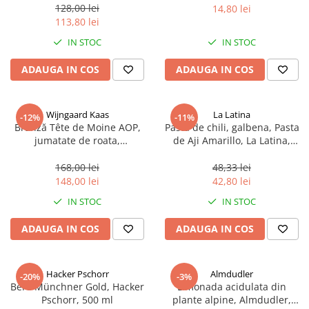
sferice, 200 g
128,00 lei
14,80 lei
113,80 lei
IN STOC
IN STOC
ADAUGA IN COS
ADAUGA IN COS
Wijngaard Kaas
La Latina
-12%
-11%
Brânză Tête de Moine AOP,
Pasta de chili, galbena, Pasta
jumatate de roata,
de Aji Amarillo, La Latina,
aproximativ 400 g
Peru 225 g
168,00 lei
48,33 lei
148,00 lei
42,80 lei
IN STOC
IN STOC
ADAUGA IN COS
ADAUGA IN COS
Hacker Pschorr
Almdudler
-20%
-3%
Bere Münchner Gold, Hacker
Limonada acidulata din
Pschorr, 500 ml
plante alpine, Almdudler,