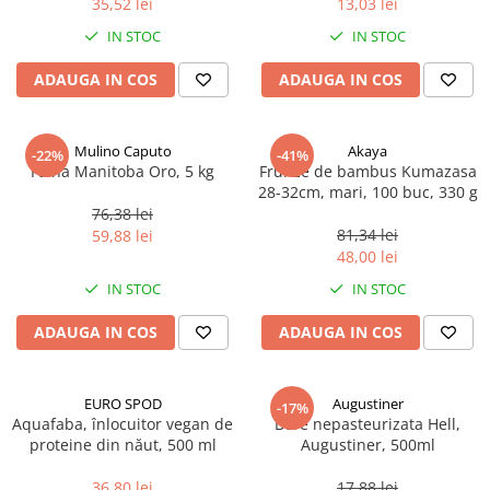
35,52 lei
13,03 lei
Ulei Huilerie Beaujolaise
IN STOC
IN STOC
Ulei Huileries du Berry
Uleiuri aromatizate
ADAUGA IN COS
ADAUGA IN COS
Ulei Wiberg Gastro
Mulino Caputo
Akaya
-22%
-41%
Faina Manitoba Oro, 5 kg
Frunze de bambus Kumazasa
28-32cm, mari, 100 buc, 330 g
76,38 lei
81,34 lei
59,88 lei
48,00 lei
IN STOC
IN STOC
ADAUGA IN COS
ADAUGA IN COS
EURO SPOD
Augustiner
-17%
Aquafaba, înlocuitor vegan de
Bere nepasteurizata Hell,
proteine ​​din năut, 500 ml
Augustiner, 500ml
36,80 lei
17,88 lei