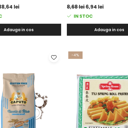
38,64 lei
8,68 lei
6,94 lei
C
IN STOC
Adauga in cos
Adauga in cos
-4%