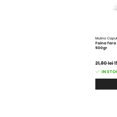
Ulei Huilerie Beaujolaise
Ulei Huileries du Berry
Uleiuri aromatizate
Ulei Wiberg Gastro
Mulino Capu
Faina fara 
500gr
21,80 lei
1
IN STO