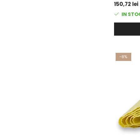
150,72 lei
IN STO
-8%