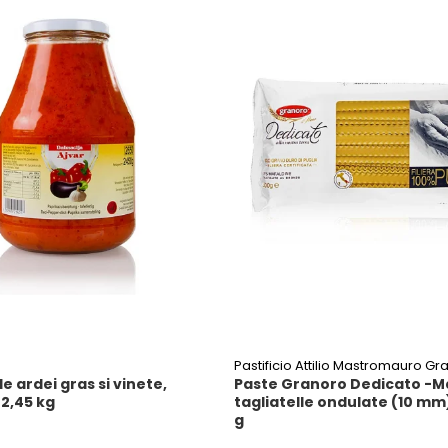
Pastificio Attilio Mastromauro Gr
de ardei gras si vinete,
Paste Granoro Dedicato -M
 2,45 kg
tagliatelle ondulate (10 mm)
g