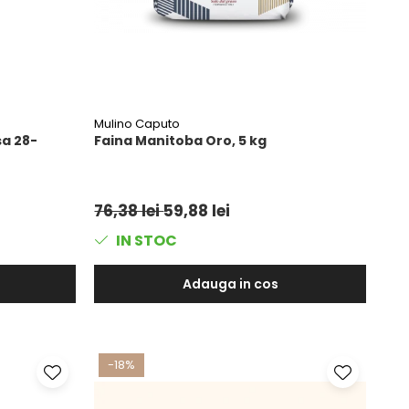
Mulino Caputo
a 28-
Faina Manitoba Oro, 5 kg
76,38 lei
59,88 lei
IN STOC
Adauga in cos
-18%