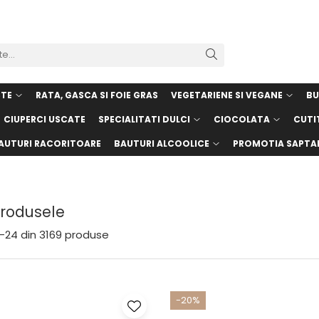
STE
RATA, GASCA SI FOIE GRAS
VEGETARIENE SI VEGANE
BU
CIUPERCI USCATE
SPECIALITATI DULCI
CIOCOLATA
CUTI
AUTURI RACORITOARE
BAUTURI ALCOOLICE
PROMOTIA SAPTA
Produsele
-
24
din
3169
produse
-20%