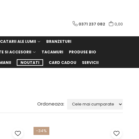
0371 237 082
0,00
CATARII ALE LUMII
BRANZETURI
TE SI ACCESORII
TACAMURI
PRODUSE BIO
MANII
NOUTATI
CARD CADOU
SERVICII
Ordoneaza:
-34%