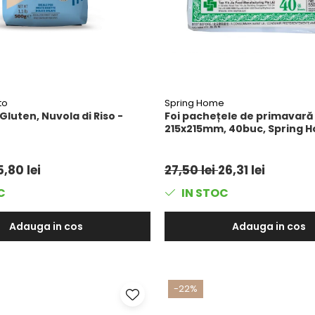
to
Spring Home
Gluten, Nuvola di Riso -
Foi pachețele de primavară
215x215mm, 40buc, Spring 
5,80 lei
27,50 lei
26,31 lei
C
IN STOC
Adauga in cos
Adauga in cos
-22%