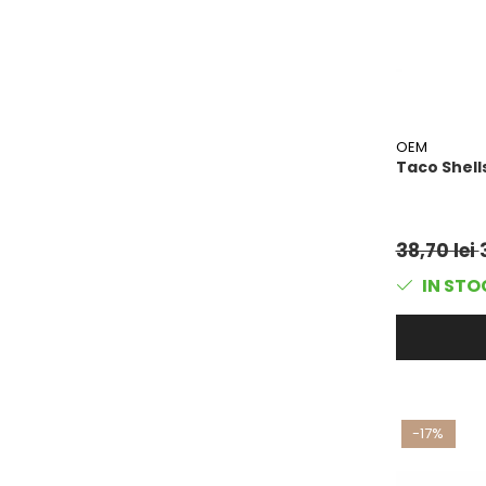
OEM
Taco Shells
38,70 lei
IN STO
-17%