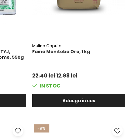
Mulino Caputo
 TYJ,
Faina Manitoba Oro, 1 kg
Home, 550g
22,40 lei
12,98 lei
IN STOC
Adauga in cos
-9%