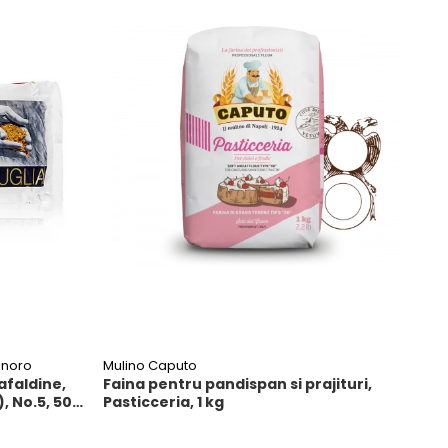
anoro
Mulino Caputo
afaldine,
Faina pentru pandispan si prajituri,
, No.5, 500
Pasticceria, 1 kg