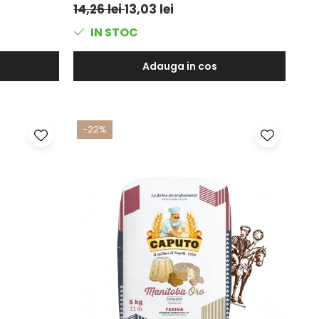
14,26 lei
13,03 lei
IN STOC
Adauga in cos
-22%