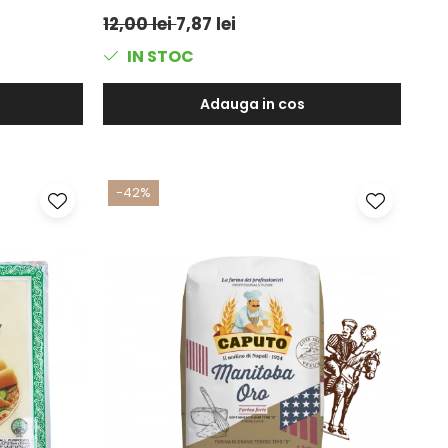
12,00 lei
7,87 lei
IN STOC
Adauga in cos
-42%