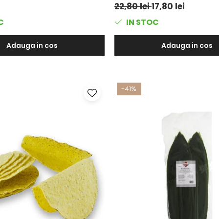
22,80 lei
17,80 lei
C
IN STOC
Adauga in cos
Adauga in cos
-41%