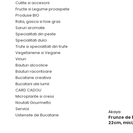
Mirodenii unice
Tigai
Cutite si accesorii
Fructe si Legume proaspete
Mustar si specialitati din mustar
Strecuratoare, site, spumiere
Produse BIO
Otet
Razatoare, peelere, feliatoare
Rata, gasca si foie gras
Alte tipuri de otet
Saruri aromate
Tavi
Specialitati din peste
Crema de otet balsamic si
Forme de copt
Specialitati dulci
preparate
Trufe si specialitati din trufe
Placi de taiere
Otet balsamic
Vegetariene si Vegane
Otet Fallot
Accesorii pentru patiserie
Vinuri
Otet Gegenbauer
Bauturi alcoolice
Cafetiere
Bauturi racoritoare
Otet Golles
Manusi de bucatarie
Bucatarie creativa
Otet Weyers
Bucatarii ale lumii
Vase gatit speciale
Otet Wiberg Gastro
CARD CADOU
Suporturi pentru oale
Piper
Microplante si cress
Noutati Gourmetto
Tigai wok
Produse de patiserie
Servicii
Akaya
Capace pentru vase de gatit
Frisca si smantana
Ustensile de Bucatarie
Frunze de
Sare
22cm, mici,
Vase cu inductie
Sare de mare din Franta / Italia /
Seturi de oale si tigai