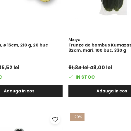
Akaya
, ø 15cm, 210 g, 20 buc
Frunze de bambus Kumazas
32cm, mari, 100 buc, 330 g
35,52 lei
81,34 lei
48,00 lei
C
IN STOC
Adauga in cos
Adauga in cos
-29%