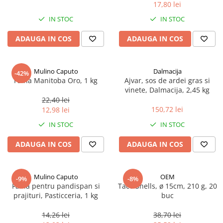
17,80 lei
Spania / Cipru / Africa
Tigai grill
Sare de mare din Marea Nordului
IN STOC
IN STOC
Prajitore paine
Sare de mare din Oceanele Pacific
ADAUGA IN COS
ADAUGA IN COS
Gratare
si Indian
Sare de mare naturala din
Cesti, boluri, vesela
Portugalia
Mulino Caputo
Dalmacija
-42%
Sare de roca
Faina Manitoba Oro, 1 kg
Ajvar, sos de ardei gras si
vinete, Dalmacija, 2,45 kg
Sare marina
22,40 lei
Sare speciala
150,72 lei
12,98 lei
Snacks
IN STOC
IN STOC
Specialitati din ulei
ADAUGA IN COS
ADAUGA IN COS
Terine si placinte
Uleiuri Premium
Mulino Caputo
OEM
Uleiuri speciale/presate la rece
-9%
-8%
Faina pentru pandispan si
Taco Shells, ø 15cm, 210 g, 20
Ulei de masline extravirgin
prajituri, Pasticceria, 1 kg
buc
Ulei Gegenbauer
14,26 lei
38,70 lei
Ulei Gewurzgarten