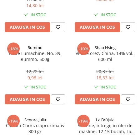
14,80 lei
IN STOC
IN STOC
ADAUGA IN COS
ADAUGA IN COS
Rummo
Shao Hsing
-18%
-10%
Paste Lumachine, No. 39,
Vin de orez, China, 14% vol.,
Rummo, 500g
600 ml
12,22 lei
20,37 lei
9,98 lei
18,33 lei
IN STOC
IN STOC
ADAUGA IN COS
ADAUGA IN COS
Senora Julia
La Brújula
-19%
-19%
Carnati Chorizo aproximativ
Sardine, intregi, in ulei de
300 gr
masline, 12-15 bucati, La
Brújula, 115 g