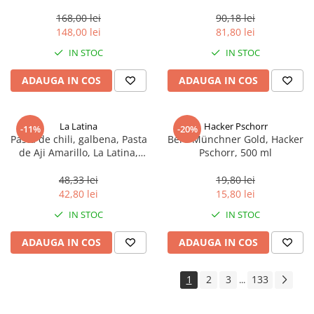
aproximativ 400 g
168,00 lei
90,18 lei
148,00 lei
81,80 lei
IN STOC
IN STOC
ADAUGA IN COS
ADAUGA IN COS
La Latina
Hacker Pschorr
-11%
-20%
Pasta de chili, galbena, Pasta
Bere Münchner Gold, Hacker
de Aji Amarillo, La Latina,
Pschorr, 500 ml
Peru 225 g
48,33 lei
19,80 lei
42,80 lei
15,80 lei
IN STOC
IN STOC
ADAUGA IN COS
ADAUGA IN COS
1
2
3
133
...