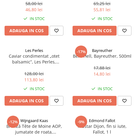
58,00 lei
69,25 lei
46,80 lei
55,81 lei
IN STOC
IN STOC
ADAUGA IN COS
ADAUGA IN COS
Les Perles
Bayreuther
-17%
Caviar condimentat „otet
Bere Hell, Bayreuther, 500ml
balsamic”, Les Perles,
marimea perlelor 5 mm,
17,88 lei
sferice, 200 g
128,00 lei
14,80 lei
113,80 lei
IN STOC
IN STOC
ADAUGA IN COS
ADAUGA IN COS
Wijngaard Kaas
Edmond Fallot
-12%
-9%
Brânză Tête de Moine AOP,
Mustar Dijon, fin si iute,
jumatate de roata,
Fallot, 1 l