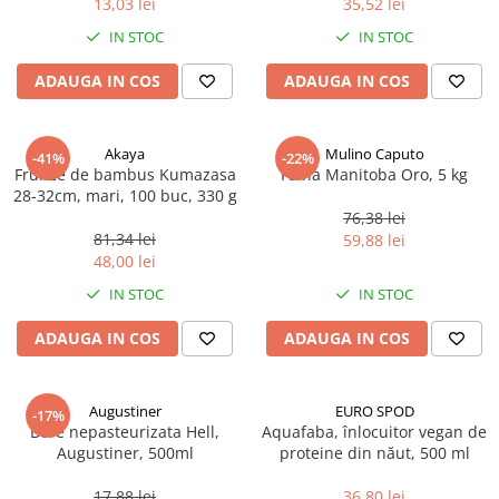
13,03 lei
35,52 lei
Ulei Huilerie Beaujolaise
IN STOC
IN STOC
Ulei Huileries du Berry
Uleiuri aromatizate
ADAUGA IN COS
ADAUGA IN COS
Ulei Wiberg Gastro
Akaya
Mulino Caputo
-41%
-22%
Frunze de bambus Kumazasa
Faina Manitoba Oro, 5 kg
28-32cm, mari, 100 buc, 330 g
76,38 lei
81,34 lei
59,88 lei
48,00 lei
IN STOC
IN STOC
ADAUGA IN COS
ADAUGA IN COS
Augustiner
EURO SPOD
-17%
Bere nepasteurizata Hell,
Aquafaba, înlocuitor vegan de
Augustiner, 500ml
proteine ​​din năut, 500 ml
17,88 lei
36,80 lei