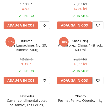
17,88 lei
20,82 lei
14,80 lei
14,80 lei
IN STOC
IN STOC
ADAUGA IN COS
ADAUGA IN COS
Rummo
Shao Hsing
-18%
-10%
Paste Lumachine, No. 39,
Vin de orez, China, 14% vol.,
Rummo, 500g
600 ml
12,22 lei
20,37 lei
9,98 lei
18,33 lei
IN STOC
IN STOC
ADAUGA IN COS
ADAUGA IN COS
Les Perles
Obento
Caviar condimentat „otet
Pesmet Panko, Obento, 1 kg
balsamic”, Les Perles,