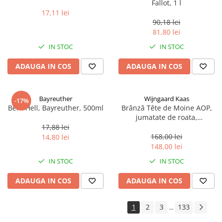
Fallot, 1 l
17,11 lei
90,18 lei
81,80 lei
IN STOC
IN STOC
ADAUGA IN COS
ADAUGA IN COS
Bayreuther
Wijngaard Kaas
-17%
Bere Hell, Bayreuther, 500ml
Brânză Tête de Moine AOP,
jumatate de roata,
aproximativ 400 g
17,88 lei
168,00 lei
14,80 lei
148,00 lei
IN STOC
IN STOC
ADAUGA IN COS
ADAUGA IN COS
1
2
3
133
...