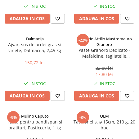
Spania / Cipru / Africa
Tigai grill
IN STOC
IN STOC
Sare de mare din Marea Nordului
Prajitore paine
ADAUGA IN COS
ADAUGA IN COS
Sare de mare din Oceanele Pacific
Gratare
si Indian
Sare de mare naturala din
Cesti, boluri, vesela
Dalmacija
Pastificio Attilio Mastromauro
-22%
Portugalia
Ajvar, sos de ardei gras si
Granoro
Sare de roca
Paste Granoro Dedicato -
vinete, Dalmacija, 2,45 kg
Mafaldine, tagliatelle
Sare marina
ondulate (10 mm), No.5, 500 g
150,72 lei
Sare speciala
22,80 lei
Snacks
17,80 lei
Specialitati din ulei
IN STOC
IN STOC
Terine si placinte
ADAUGA IN COS
ADAUGA IN COS
Uleiuri Premium
Uleiuri speciale/presate la rece
Mulino Caputo
OEM
-9%
-8%
Ulei de masline extravirgin
Faina pentru pandispan si
Taco Shells, ø 15cm, 210 g, 20
Ulei Gegenbauer
prajituri, Pasticceria, 1 kg
buc
Ulei Gewurzgarten