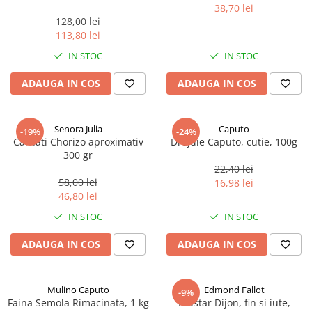
marimea perlelor 5 mm,
38,70 lei
sferice, 200 g
128,00 lei
113,80 lei
IN STOC
IN STOC
ADAUGA IN COS
ADAUGA IN COS
Senora Julia
Caputo
-19%
-24%
Carnati Chorizo aproximativ
Drojdie Caputo, cutie, 100g
300 gr
22,40 lei
58,00 lei
16,98 lei
46,80 lei
IN STOC
IN STOC
ADAUGA IN COS
ADAUGA IN COS
Mulino Caputo
Edmond Fallot
-9%
Faina Semola Rimacinata, 1 kg
Mustar Dijon, fin si iute,