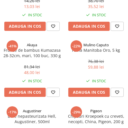
14,26 lei
38,70 lei
Ulei Huilerie Beaujolaise
13,03 lei
35,52 lei
Ulei Huileries du Berry
IN STOC
IN STOC
Uleiuri aromatizate
ADAUGA IN COS
ADAUGA IN COS
Ulei Wiberg Gastro
Akaya
Mulino Caputo
-41%
-22%
Frunze de bambus Kumazasa
Faina Manitoba Oro, 5 kg
28-32cm, mari, 100 buc, 330 g
76,38 lei
81,34 lei
59,88 lei
48,00 lei
IN STOC
IN STOC
ADAUGA IN COS
ADAUGA IN COS
Augustiner
Pigeon
-17%
-29%
Bere nepasteurizata Hell,
Chipsuri Kroepoek cu creveti,
Augustiner, 500ml
necopti, China, Pigeon, 200 g