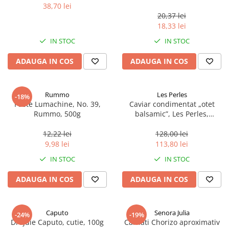
38,70 lei
20,37 lei
18,33 lei
IN STOC
IN STOC
ADAUGA IN COS
ADAUGA IN COS
Rummo
Les Perles
-18%
Paste Lumachine, No. 39,
Caviar condimentat „otet
Rummo, 500g
balsamic”, Les Perles,
marimea perlelor 5 mm,
sferice, 200 g
12,22 lei
128,00 lei
9,98 lei
113,80 lei
IN STOC
IN STOC
ADAUGA IN COS
ADAUGA IN COS
Caputo
Senora Julia
-24%
-19%
Drojdie Caputo, cutie, 100g
Carnati Chorizo aproximativ