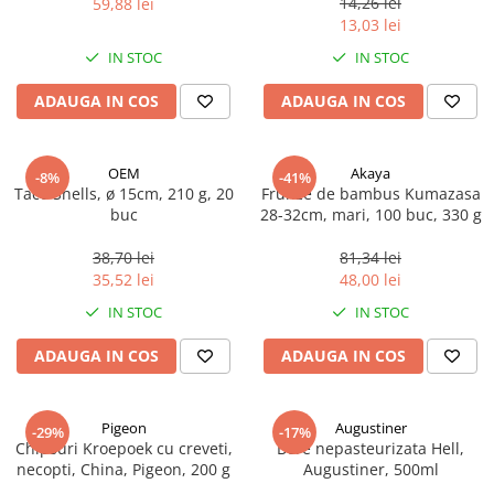
14,26 lei
59,88 lei
Ulei Huilerie Beaujolaise
13,03 lei
Ulei Huileries du Berry
IN STOC
IN STOC
Uleiuri aromatizate
ADAUGA IN COS
ADAUGA IN COS
Ulei Wiberg Gastro
OEM
Akaya
-8%
-41%
Taco Shells, ø 15cm, 210 g, 20
Frunze de bambus Kumazasa
buc
28-32cm, mari, 100 buc, 330 g
38,70 lei
81,34 lei
35,52 lei
48,00 lei
IN STOC
IN STOC
ADAUGA IN COS
ADAUGA IN COS
Pigeon
Augustiner
-29%
-17%
Chipsuri Kroepoek cu creveti,
Bere nepasteurizata Hell,
necopti, China, Pigeon, 200 g
Augustiner, 500ml