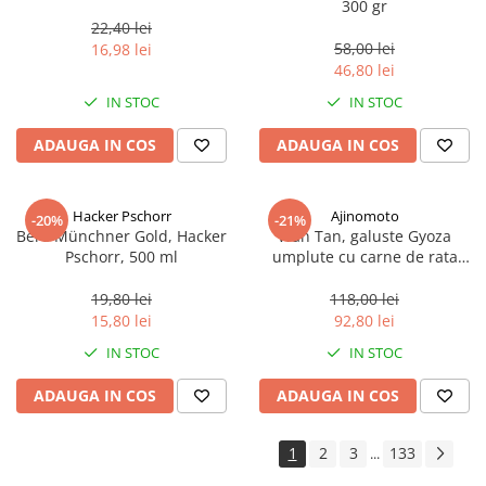
300 gr
22,40 lei
58,00 lei
16,98 lei
46,80 lei
IN STOC
IN STOC
ADAUGA IN COS
ADAUGA IN COS
Hacker Pschorr
Ajinomoto
-20%
-21%
Bere Münchner Gold, Hacker
Wan Tan, galuste Gyoza
Pschorr, 500 ml
umplute cu carne de rata
congelate, 600 g, 30 x 20g
19,80 lei
118,00 lei
15,80 lei
92,80 lei
IN STOC
IN STOC
ADAUGA IN COS
ADAUGA IN COS
1
2
3
133
...