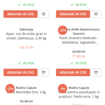
Spania / Cipru / Africa
Tigai grill
IN STOC
IN STOC
Sare de mare din Marea Nordului
Prajitore paine
ADAUGA IN COS
ADAUGA IN COS
Sare de mare din Oceanele Pacific
Gratare
si Indian
Sare de mare naturala din
Cesti, boluri, vesela
Dalmacija
Pastificio Attilio Mastromauro
-22%
Portugalia
Ajvar, sos de ardei gras si
Granoro
Sare de roca
Paste Granoro Dedicato -
vinete, Dalmacija, 2,45 kg
Mafaldine, tagliatelle
Sare marina
ondulate (10 mm), No.5, 500 g
150,72 lei
Sare speciala
22,80 lei
Snacks
17,80 lei
Specialitati din ulei
IN STOC
IN STOC
Terine si placinte
ADAUGA IN COS
ADAUGA IN COS
Uleiuri Premium
Uleiuri speciale/presate la rece
Mulino Caputo
Mulino Caputo
-22%
-9%
Ulei de masline extravirgin
Faina Manitoba Oro, 5 kg
Faina pentru pandispan si
Ulei Gegenbauer
prajituri, Pasticceria, 1 kg
76,38 lei
Ulei Gewurzgarten