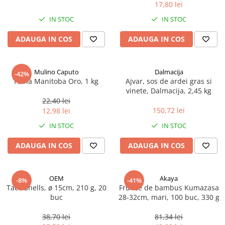
17,80 lei
Spania / Cipru / Africa
Tigai grill
Sare de mare din Marea Nordului
IN STOC
IN STOC
Prajitore paine
Sare de mare din Oceanele Pacific
ADAUGA IN COS
ADAUGA IN COS
Gratare
si Indian
Sare de mare naturala din
Cesti, boluri, vesela
Portugalia
Mulino Caputo
Dalmacija
-42%
Sare de roca
Faina Manitoba Oro, 1 kg
Ajvar, sos de ardei gras si
vinete, Dalmacija, 2,45 kg
Sare marina
22,40 lei
Sare speciala
150,72 lei
12,98 lei
Snacks
IN STOC
IN STOC
Specialitati din ulei
ADAUGA IN COS
ADAUGA IN COS
Terine si placinte
Uleiuri Premium
OEM
Akaya
Uleiuri speciale/presate la rece
-8%
-41%
Taco Shells, ø 15cm, 210 g, 20
Frunze de bambus Kumazasa
Ulei de masline extravirgin
buc
28-32cm, mari, 100 buc, 330 g
Ulei Gegenbauer
38,70 lei
81,34 lei
Ulei Gewurzgarten