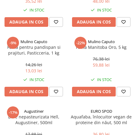
35,52 lei
48,00 lei
Ulei Huilerie Beaujolaise
IN STOC
IN STOC
Ulei Huileries du Berry
Uleiuri aromatizate
ADAUGA IN COS
ADAUGA IN COS
Ulei Wiberg Gastro
Mulino Caputo
Mulino Caputo
-9%
-22%
Faina pentru pandispan si
Faina Manitoba Oro, 5 kg
prajituri, Pasticceria, 1 kg
76,38 lei
14,26 lei
59,88 lei
13,03 lei
IN STOC
IN STOC
ADAUGA IN COS
ADAUGA IN COS
Augustiner
EURO SPOD
-17%
Bere nepasteurizata Hell,
Aquafaba, înlocuitor vegan de
Augustiner, 500ml
proteine ​​din năut, 500 ml
17,88 lei
36,80 lei