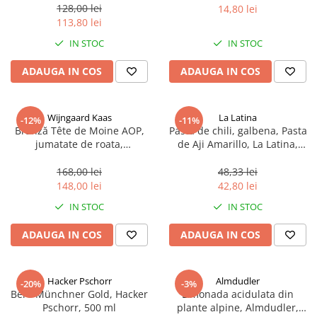
sferice, 200 g
128,00 lei
14,80 lei
113,80 lei
IN STOC
IN STOC
ADAUGA IN COS
ADAUGA IN COS
Wijngaard Kaas
La Latina
-12%
-11%
Brânză Tête de Moine AOP,
Pasta de chili, galbena, Pasta
jumatate de roata,
de Aji Amarillo, La Latina,
aproximativ 400 g
Peru 225 g
168,00 lei
48,33 lei
148,00 lei
42,80 lei
IN STOC
IN STOC
ADAUGA IN COS
ADAUGA IN COS
Hacker Pschorr
Almdudler
-20%
-3%
Bere Münchner Gold, Hacker
Limonada acidulata din
Pschorr, 500 ml
plante alpine, Almdudler,