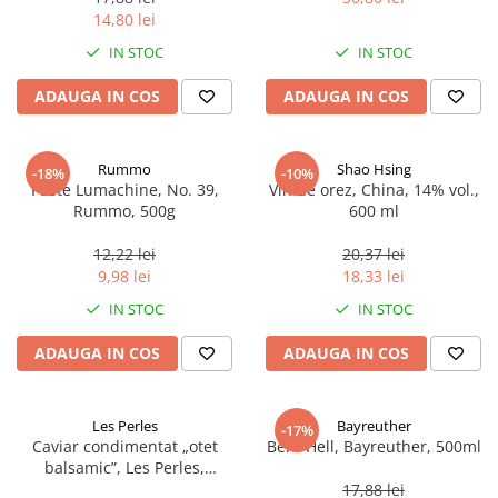
14,80 lei
IN STOC
IN STOC
ADAUGA IN COS
ADAUGA IN COS
Rummo
Shao Hsing
-18%
-10%
Paste Lumachine, No. 39,
Vin de orez, China, 14% vol.,
Rummo, 500g
600 ml
12,22 lei
20,37 lei
9,98 lei
18,33 lei
IN STOC
IN STOC
ADAUGA IN COS
ADAUGA IN COS
Les Perles
Bayreuther
-17%
Caviar condimentat „otet
Bere Hell, Bayreuther, 500ml
balsamic”, Les Perles,
marimea perlelor 5 mm,
17,88 lei