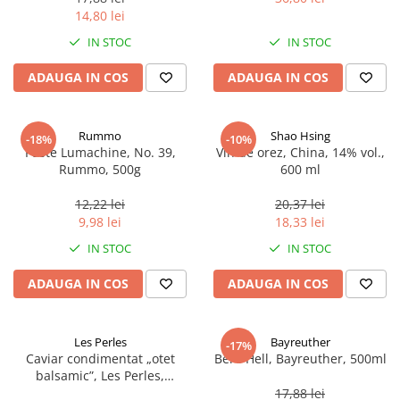
14,80 lei
IN STOC
IN STOC
ADAUGA IN COS
ADAUGA IN COS
Rummo
Shao Hsing
-18%
-10%
Paste Lumachine, No. 39,
Vin de orez, China, 14% vol.,
Rummo, 500g
600 ml
12,22 lei
20,37 lei
9,98 lei
18,33 lei
IN STOC
IN STOC
ADAUGA IN COS
ADAUGA IN COS
Les Perles
Bayreuther
-17%
Caviar condimentat „otet
Bere Hell, Bayreuther, 500ml
balsamic”, Les Perles,
marimea perlelor 5 mm,
17,88 lei