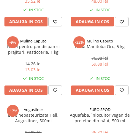
35,52 lei
48,00 lei
Ulei Huilerie Beaujolaise
IN STOC
IN STOC
Ulei Huileries du Berry
Uleiuri aromatizate
ADAUGA IN COS
ADAUGA IN COS
Ulei Wiberg Gastro
Mulino Caputo
Mulino Caputo
-9%
-22%
Faina pentru pandispan si
Faina Manitoba Oro, 5 kg
prajituri, Pasticceria, 1 kg
76,38 lei
14,26 lei
59,88 lei
13,03 lei
IN STOC
IN STOC
ADAUGA IN COS
ADAUGA IN COS
Augustiner
EURO SPOD
-17%
Bere nepasteurizata Hell,
Aquafaba, înlocuitor vegan de
Augustiner, 500ml
proteine ​​din năut, 500 ml
17,88 lei
36,80 lei