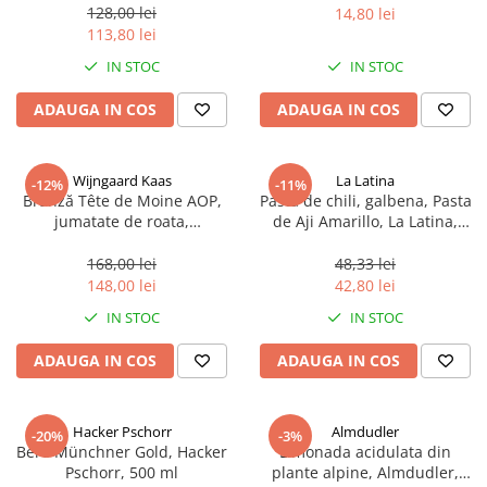
sferice, 200 g
128,00 lei
14,80 lei
113,80 lei
IN STOC
IN STOC
ADAUGA IN COS
ADAUGA IN COS
Wijngaard Kaas
La Latina
-12%
-11%
Brânză Tête de Moine AOP,
Pasta de chili, galbena, Pasta
jumatate de roata,
de Aji Amarillo, La Latina,
aproximativ 400 g
Peru 225 g
168,00 lei
48,33 lei
148,00 lei
42,80 lei
IN STOC
IN STOC
ADAUGA IN COS
ADAUGA IN COS
Hacker Pschorr
Almdudler
-20%
-3%
Bere Münchner Gold, Hacker
Limonada acidulata din
Pschorr, 500 ml
plante alpine, Almdudler,