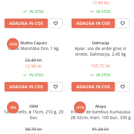
17,80 lei
Spania / Cipru / Africa
Tigai grill
Sare de mare din Marea Nordului
IN STOC
IN STOC
Prajitore paine
Sare de mare din Oceanele Pacific
ADAUGA IN COS
ADAUGA IN COS
Gratare
si Indian
Sare de mare naturala din
Cesti, boluri, vesela
Portugalia
Mulino Caputo
Dalmacija
-42%
Sare de roca
Faina Manitoba Oro, 1 kg
Ajvar, sos de ardei gras si
vinete, Dalmacija, 2,45 kg
Sare marina
22,40 lei
Sare speciala
150,72 lei
12,98 lei
Snacks
IN STOC
IN STOC
Specialitati din ulei
ADAUGA IN COS
ADAUGA IN COS
Terine si placinte
Uleiuri Premium
OEM
Akaya
Uleiuri speciale/presate la rece
-8%
-41%
Taco Shells, ø 15cm, 210 g, 20
Frunze de bambus Kumazasa
Ulei de masline extravirgin
buc
28-32cm, mari, 100 buc, 330 g
Ulei Gegenbauer
38,70 lei
81,34 lei
Ulei Gewurzgarten