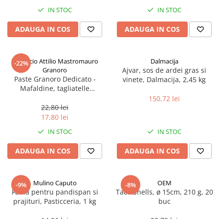
Spania / Cipru / Africa
Tigai grill
IN STOC
IN STOC
Sare de mare din Marea Nordului
Prajitore paine
ADAUGA IN COS
ADAUGA IN COS
Sare de mare din Oceanele Pacific
Gratare
si Indian
Sare de mare naturala din
Cesti, boluri, vesela
Pastificio Attilio Mastromauro
Dalmacija
-22%
Portugalia
Granoro
Ajvar, sos de ardei gras si
Sare de roca
Paste Granoro Dedicato -
vinete, Dalmacija, 2,45 kg
Mafaldine, tagliatelle
Sare marina
ondulate (10 mm), No.5, 500 g
150,72 lei
Sare speciala
22,80 lei
Snacks
17,80 lei
Specialitati din ulei
IN STOC
IN STOC
Terine si placinte
ADAUGA IN COS
ADAUGA IN COS
Uleiuri Premium
Uleiuri speciale/presate la rece
Mulino Caputo
OEM
-9%
-8%
Ulei de masline extravirgin
Faina pentru pandispan si
Taco Shells, ø 15cm, 210 g, 20
Ulei Gegenbauer
prajituri, Pasticceria, 1 kg
buc
Ulei Gewurzgarten