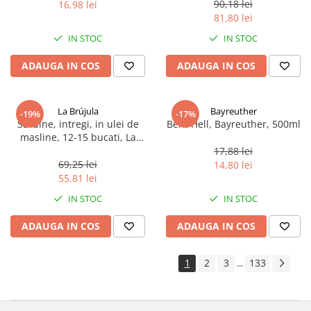
90,18 lei
16,98 lei
81,80 lei
IN STOC
IN STOC
ADAUGA IN COS
ADAUGA IN COS
La Brújula
Bayreuther
-19%
-17%
Sardine, intregi, in ulei de
Bere Hell, Bayreuther, 500ml
masline, 12-15 bucati, La
Brújula, 115 g
17,88 lei
69,25 lei
14,80 lei
55,81 lei
IN STOC
IN STOC
ADAUGA IN COS
ADAUGA IN COS
1
2
3
133
...