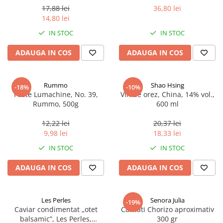
17,88 lei
36,80 lei
14,80 lei
IN STOC
IN STOC
ADAUGA IN COS
ADAUGA IN COS
Rummo
Shao Hsing
-18%
-10%
Paste Lumachine, No. 39,
Vin de orez, China, 14% vol.,
Rummo, 500g
600 ml
12,22 lei
20,37 lei
9,98 lei
18,33 lei
IN STOC
IN STOC
ADAUGA IN COS
ADAUGA IN COS
Les Perles
Senora Julia
-19%
Caviar condimentat „otet
Carnati Chorizo aproximativ
balsamic”, Les Perles,
300 gr