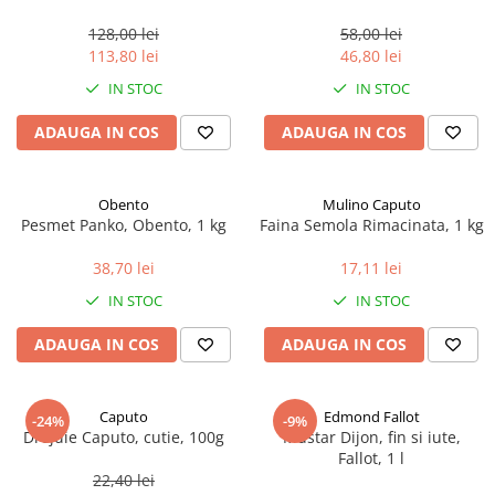
marimea perlelor 5 mm,
sferice, 200 g
128,00 lei
58,00 lei
113,80 lei
46,80 lei
IN STOC
IN STOC
ADAUGA IN COS
ADAUGA IN COS
Obento
Mulino Caputo
Pesmet Panko, Obento, 1 kg
Faina Semola Rimacinata, 1 kg
38,70 lei
17,11 lei
IN STOC
IN STOC
ADAUGA IN COS
ADAUGA IN COS
Caputo
Edmond Fallot
-24%
-9%
Drojdie Caputo, cutie, 100g
Mustar Dijon, fin si iute,
Fallot, 1 l
22,40 lei