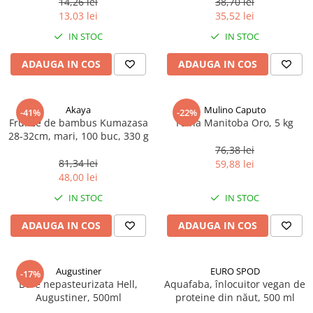
14,26 lei
38,70 lei
Ulei Huilerie Beaujolaise
13,03 lei
35,52 lei
Ulei Huileries du Berry
IN STOC
IN STOC
Uleiuri aromatizate
ADAUGA IN COS
ADAUGA IN COS
Ulei Wiberg Gastro
Akaya
Mulino Caputo
-41%
-22%
Frunze de bambus Kumazasa
Faina Manitoba Oro, 5 kg
28-32cm, mari, 100 buc, 330 g
76,38 lei
81,34 lei
59,88 lei
48,00 lei
IN STOC
IN STOC
ADAUGA IN COS
ADAUGA IN COS
Augustiner
EURO SPOD
-17%
Bere nepasteurizata Hell,
Aquafaba, înlocuitor vegan de
Augustiner, 500ml
proteine ​​din năut, 500 ml