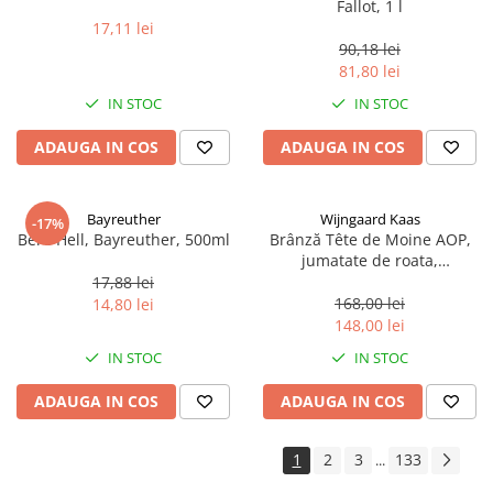
Fallot, 1 l
17,11 lei
90,18 lei
81,80 lei
IN STOC
IN STOC
ADAUGA IN COS
ADAUGA IN COS
Bayreuther
Wijngaard Kaas
-17%
Bere Hell, Bayreuther, 500ml
Brânză Tête de Moine AOP,
jumatate de roata,
aproximativ 400 g
17,88 lei
168,00 lei
14,80 lei
148,00 lei
IN STOC
IN STOC
ADAUGA IN COS
ADAUGA IN COS
1
2
3
133
...