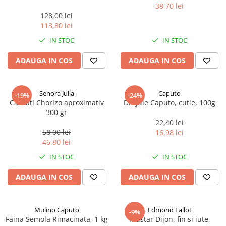
marimea perlelor 5 mm,
38,70 lei
sferice, 200 g
128,00 lei
113,80 lei
IN STOC
IN STOC
ADAUGA IN COS
ADAUGA IN COS
Senora Julia
Caputo
-19%
-24%
Carnati Chorizo aproximativ
Drojdie Caputo, cutie, 100g
300 gr
22,40 lei
58,00 lei
16,98 lei
46,80 lei
IN STOC
IN STOC
ADAUGA IN COS
ADAUGA IN COS
Mulino Caputo
Edmond Fallot
-9%
Faina Semola Rimacinata, 1 kg
Mustar Dijon, fin si iute,