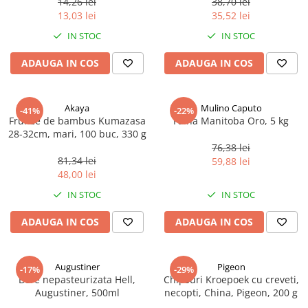
14,26 lei
38,70 lei
Ulei Huilerie Beaujolaise
13,03 lei
35,52 lei
Ulei Huileries du Berry
IN STOC
IN STOC
Uleiuri aromatizate
ADAUGA IN COS
ADAUGA IN COS
Ulei Wiberg Gastro
Akaya
Mulino Caputo
-41%
-22%
Frunze de bambus Kumazasa
Faina Manitoba Oro, 5 kg
28-32cm, mari, 100 buc, 330 g
76,38 lei
81,34 lei
59,88 lei
48,00 lei
IN STOC
IN STOC
ADAUGA IN COS
ADAUGA IN COS
Augustiner
Pigeon
-17%
-29%
Bere nepasteurizata Hell,
Chipsuri Kroepoek cu creveti,
Augustiner, 500ml
necopti, China, Pigeon, 200 g