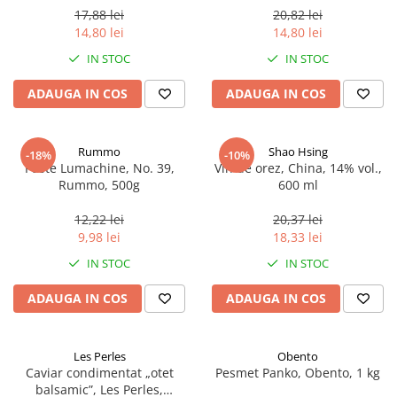
17,88 lei
20,82 lei
14,80 lei
14,80 lei
IN STOC
IN STOC
ADAUGA IN COS
ADAUGA IN COS
Rummo
Shao Hsing
-18%
-10%
Paste Lumachine, No. 39,
Vin de orez, China, 14% vol.,
Rummo, 500g
600 ml
12,22 lei
20,37 lei
9,98 lei
18,33 lei
IN STOC
IN STOC
ADAUGA IN COS
ADAUGA IN COS
Les Perles
Obento
Caviar condimentat „otet
Pesmet Panko, Obento, 1 kg
balsamic”, Les Perles,