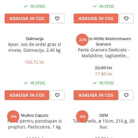
Spania / Cipru / Africa
Tigai grill
IN STOC
IN STOC
Sare de mare din Marea Nordului
Prajitore paine
ADAUGA IN COS
ADAUGA IN COS
Sare de mare din Oceanele Pacific
Gratare
si Indian
Sare de mare naturala din
Cesti, boluri, vesela
Dalmacija
Pastificio Attilio Mastromauro
-22%
Portugalia
Ajvar, sos de ardei gras si
Granoro
Sare de roca
Paste Granoro Dedicato -
vinete, Dalmacija, 2,45 kg
Mafaldine, tagliatelle
Sare marina
ondulate (10 mm), No.5, 500 g
150,72 lei
Sare speciala
22,80 lei
Snacks
17,80 lei
Specialitati din ulei
IN STOC
IN STOC
Terine si placinte
ADAUGA IN COS
ADAUGA IN COS
Uleiuri Premium
Uleiuri speciale/presate la rece
Mulino Caputo
OEM
-9%
-8%
Ulei de masline extravirgin
Faina pentru pandispan si
Taco Shells, ø 15cm, 210 g, 20
Ulei Gegenbauer
prajituri, Pasticceria, 1 kg
buc
Ulei Gewurzgarten