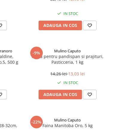
IN STOC
ADAUGA IN COS
Granoro
Mulino Caputo
-9%
aldine,
Faina pentru pandispan si prajituri,
o.5, 500 g
Pasticceria, 1 kg
14,26 lei
13,03 lei
IN STOC
ADAUGA IN COS
Mulino Caputo
-22%
28-32cm,
Faina Manitoba Oro, 5 kg