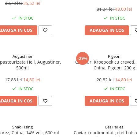
38,70 lei
35,52 lei
81,34 lei
48,00 lei
IN STOC
IN STOC
ADAUGA IN COS
ADAUGA IN COS
Augustiner
Pigeon
-29%
pasteurizata Hell, Augustiner,
Chipsuri Kroepoek cu creveti, 
500ml
China, Pigeon, 200 g
17,88 lei
14,80 lei
20,82 lei
14,80 lei
IN STOC
IN STOC
ADAUGA IN COS
ADAUGA IN COS
Shao Hsing
Les Perles
 orez, China, 14% vol., 600 ml
Caviar condimentat „otet balsa