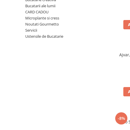
Ulei Huilerie Beaujolaise
Bucatarii ale lumii
Ulei Huileries du Berry
CARD CADOU
Microplante si cress
Uleiuri aromatizate
Noutati Gourmetto
Ulei Wiberg Gastro
Servicii
Ustensile de Bucatarie
Ajvar
-8%
Taco 