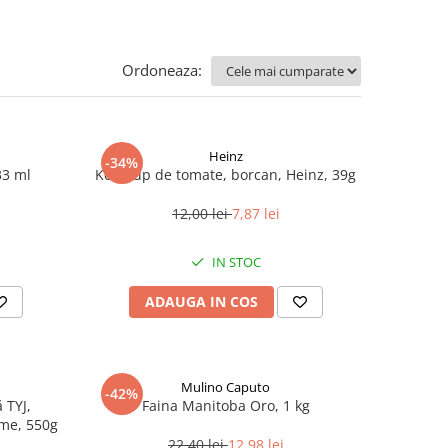
Ordoneaza:
Heinz
-34%
33 ml
Ketchup de tomate, borcan, Heinz, 39g
12,00 lei
7,87 lei
IN STOC
ADAUGA IN COS
Mulino Caputo
-42%
 TYJ,
Faina Manitoba Oro, 1 kg
me, 550g
22,40 lei
12,98 lei