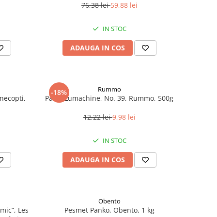
76,38 lei
59,88 lei
IN STOC
ADAUGA IN COS
Rummo
-18%
necopti,
Paste Lumachine, No. 39, Rummo, 500g
12,22 lei
9,98 lei
IN STOC
ADAUGA IN COS
Obento
mic”, Les
Pesmet Panko, Obento, 1 kg