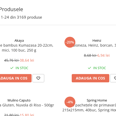
Produsele
1-
24
din
3169
produse
Akaya
Heinz
-20%
de bambus Kumazasa 20-22cm,
Maioneza, Heinz, borcan, 
mici, 100 buc, 250 g
8,68 lei
6,94 lei
45,76 lei
38,64 lei
IN STOC
IN STOC
ADAUGA IN COS
ADAUGA IN COS
Mulino Caputo
Spring Home
-4%
a Gluten, Nuvola di Riso - 500gr
Foi pachețele de primavară
215x215mm, 40buc, Spring Ho
21,80 lei
15,80 lei