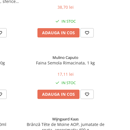
 sferice,
38,70 lei
IN STOC
ADAUGA IN COS
Mulino Caputo
00g
Faina Semola Rimacinata, 1 kg
17,11 lei
IN STOC
ADAUGA IN COS
Wijngaard Kaas
00ml
Brânză Tête de Moine AOP, jumatate de
roata, aproximativ 400 g