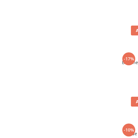
-17%
Bere ne
-10%
Vin de