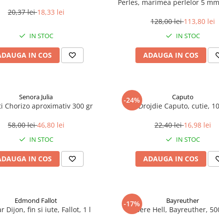
Perles, marimea perlelor 5 mm,
200 g
20,37 lei
18,33 lei
128,00 lei
113,80 lei
IN STOC
IN STOC
ADAUGA IN COS
ADAUGA IN COS
Senora Julia
Caputo
-24%
i Chorizo aproximativ 300 gr
Drojdie Caputo, cutie, 1
58,00 lei
46,80 lei
22,40 lei
16,98 lei
IN STOC
IN STOC
ADAUGA IN COS
ADAUGA IN COS
Edmond Fallot
Bayreuther
-17%
 Dijon, fin si iute, Fallot, 1 l
Bere Hell, Bayreuther, 5