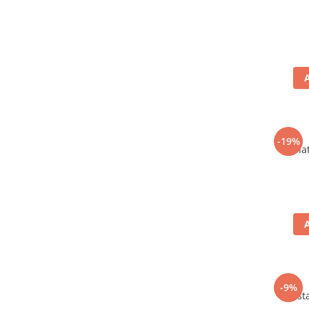
-19%
Carnat
-9%
Mustar