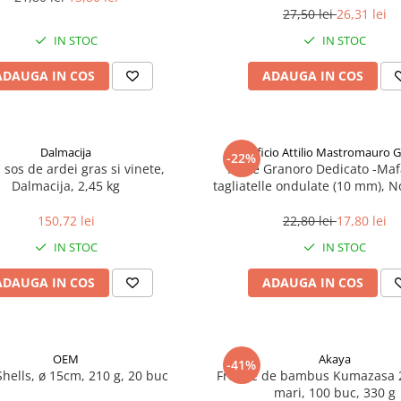
27,50 lei
26,31 lei
IN STOC
IN STOC
ADAUGA IN COS
ADAUGA IN COS
Dalmacija
Pastificio Attilio Mastromauro 
-22%
, sos de ardei gras si vinete,
Paste Granoro Dedicato -Maf
Dalmacija, 2,45 kg
tagliatelle ondulate (10 mm), N
150,72 lei
22,80 lei
17,80 lei
IN STOC
IN STOC
ADAUGA IN COS
ADAUGA IN COS
OEM
Akaya
-41%
Shells, ø 15cm, 210 g, 20 buc
Frunze de bambus Kumazasa 
mari, 100 buc, 330 g